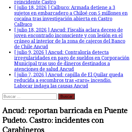
reincidente
Castro
[ julio 18, 2026 ]
Calbuco: Armada detiene a 3
sujetos en embarcadero a Chiloé con 5 millones en
cocaína tras investigación abierta en Castro
Calbuco
[ julio 18, 2026 ]
Ancud: Fiscalía aclara deceso de
joven encontrado inconsciente y con lesión en el
cráneo al interior de la zona de cajeros del Banco
de Chile
Ancud
[ julio 9, 2026 ]
Ancud: Contraloría detecta
irregularidades en pago de sueldos en Corporación
Municipal tras uso de dineros destinados a
atenciones de salud
Ancud
[ julio 7, 2026 ]
Ancud: capilla de El Quilar queda
reducida a escombros tras «raro» incendio.
Labocar indaga las causas
Ancud
Buscar:
Ancud: reportan barricada en Puente
Pudeto. Castro: incidentes con
Carabineros