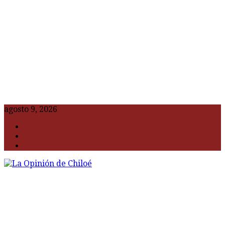
agosto 9, 2026
F
t
G