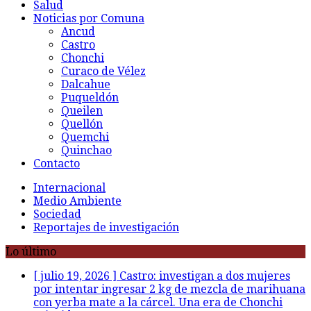
Salud
Noticias por Comuna
Ancud
Castro
Chonchi
Curaco de Vélez
Dalcahue
Puqueldón
Queilen
Quellón
Quemchi
Quinchao
Contacto
Internacional
Medio Ambiente
Sociedad
Reportajes de investigación
Lo último
[ julio 19, 2026 ]
Castro: investigan a dos mujeres
por intentar ingresar 2 kg de mezcla de marihuana
con yerba mate a la cárcel. Una era de Chonchi