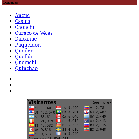
Comunas
Ancud
Castro
Chonchi
Curaco de Vélez
Dalcahue
Puqueldón
Queilen
Quellón
Quemchi
Quinchao
F
t
G