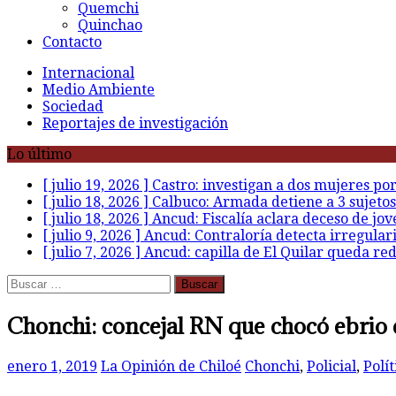
Quemchi
Quinchao
Contacto
Internacional
Medio Ambiente
Sociedad
Reportajes de investigación
Lo último
[ julio 19, 2026 ]
Castro: investigan a dos mujeres po
[ julio 18, 2026 ]
Calbuco: Armada detiene a 3 sujetos
[ julio 18, 2026 ]
Ancud: Fiscalía aclara deceso de jov
[ julio 9, 2026 ]
Ancud: Contraloría detecta irregular
[ julio 7, 2026 ]
Ancud: capilla de El Quilar queda re
Buscar:
Chonchi: concejal RN que chocó ebrio e
enero 1, 2019
La Opinión de Chiloé
Chonchi
,
Policial
,
Polít