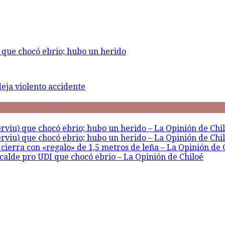
) que chocó ebrio; hubo un herido
eja violento accidente
erviu) que chocó ebrio; hubo un herido – La Opinión de Chi
erviu) que chocó ebrio; hubo un herido – La Opinión de Chi
cierra con «regalo» de 1,5 metros de leña – La Opinión de 
calde pro UDI que chocó ebrio – La Opinión de Chiloé