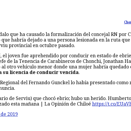
Chon
alo que ha causado la formalización del concejal RN por
o que habría dejado a una persona lesionada en la ruta qu
rviu provincial en octubre pasado.
é
, el joven fue aprehendido por conducir en estado de ebrie
efe de la Tenencia de Carabineros de Chonchi, Jonathan Ha
al otro vehículo menor donde una mujer habría quedado co
a su licencia de conducir vencida
.
r Regional del Fernando Gunckel lo había presentado como 
nuncia.
nario de Serviu) que chocó ebrio; hubo un herido. Humbert
izado esta mañana | La Opinión de Chiloé
https://t.co/EUaV
 de 2019