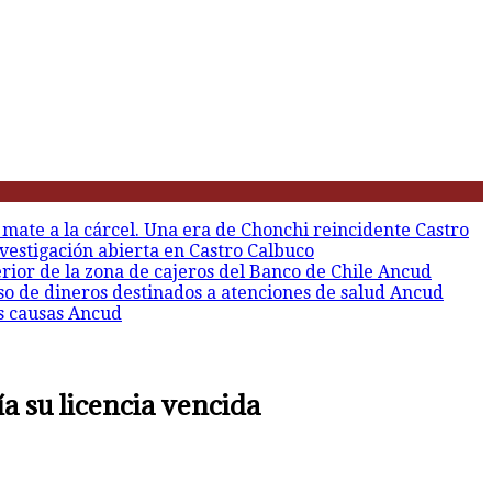
 mate a la cárcel. Una era de Chonchi reincidente
Castro
vestigación abierta en Castro
Calbuco
erior de la zona de cajeros del Banco de Chile
Ancud
so de dineros destinados a atenciones de salud
Ancud
s causas
Ancud
a su licencia vencida