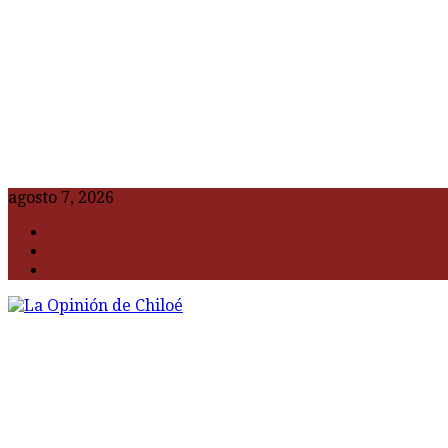
agosto 7, 2026
F
t
G