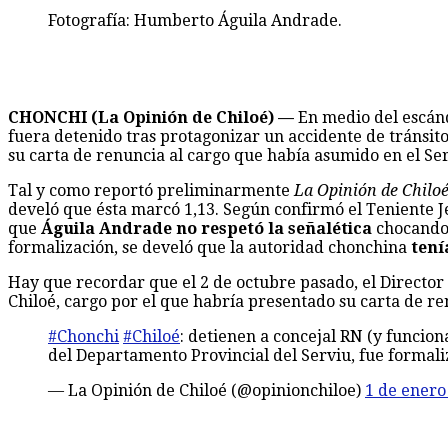
Fotografía: Humberto Águila Andrade.
CHONCHI (La Opinión de Chiloé) —
En medio del escánd
fuera detenido tras protagonizar un accidente de tránsit
su carta de renuncia al cargo que había asumido en el Se
Tal y como reportó preliminarmente
La Opinión de Chilo
develó que ésta marcó 1,13. Según confirmó el Teniente J
que
Águila Andrade no respetó la señalética
chocando 
formalización, se develó que la autoridad chonchina
tení
Hay que recordar que el 2 de octubre pasado, el Directo
Chiloé, cargo por el que habría presentado su carta de re
#Chonchi
#Chiloé
: detienen a concejal RN (y funcio
del Departamento Provincial del Serviu, fue formal
— La Opinión de Chiloé (@opinionchiloe)
1 de enero