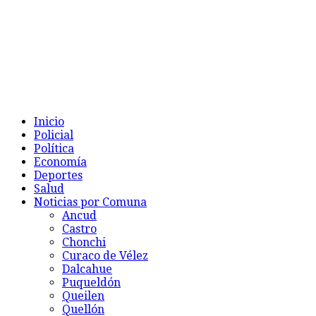
Inicio
Policial
Política
Economía
Deportes
Salud
Noticias por Comuna
Ancud
Castro
Chonchi
Curaco de Vélez
Dalcahue
Puqueldón
Queilen
Quellón