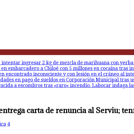
r intentar ingresar 2 kg de mezcla de marihuana con yerba
 en embarcadero a Chiloé con 5 millones en cocaína tras in
en encontrado inconsciente y con lesión en el cráneo al int
idades en pago de sueldos en Corporación Municipal tras u
ducida a escombros tras «raro» incendio. Labocar indaga la
ntrega carta de renuncia al Serviu; tení
ica
4