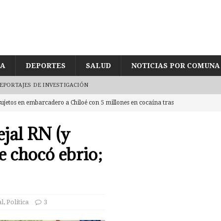
ÍA
DEPORTES
SALUD
NOTICIAS POR COMUNA
EPORTAJES DE INVESTIGACIÓN
ujetos en embarcadero a Chiloé con 5 millones en cocaína tras
ejal RN (y
de joven encontrado inconsciente y con lesión en el cráneo al interior
e chocó ebrio;
UD
egularidades en pago de sueldos en Corporación Municipal tras uso de
CUD
al
,
Política
3
eda reducida a escombros tras «raro» incendio. Labocar indaga las