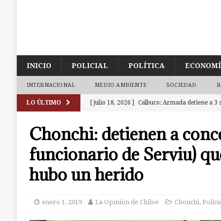
INICIO
POLICIAL
POLÍTICA
ECONOM
INTERNACIONAL
MEDIO AMBIENTE
SOCIEDAD
R
LO ÚLTIMO
[ julio 18, 2026 ]
Calbuco: Armada detiene a 3 s
investigación abierta en Castro
CALBUCO
Chonchi: detienen a conc
[ julio 18, 2026 ]
Ancud: Fiscalía aclara deceso 
funcionario de Serviu) qu
de la zona de cajeros del Banco de Chile
ANC
hubo un herido
[ julio 9, 2026 ]
Ancud: Contraloría detecta irr
dineros destinados a atenciones de salud
AN
enero 1, 2019
La Opinión de Chiloé
Chonchi
,
Polici
[ julio 7, 2026 ]
Ancud: capilla de El Quilar qu
causas
ANCUD