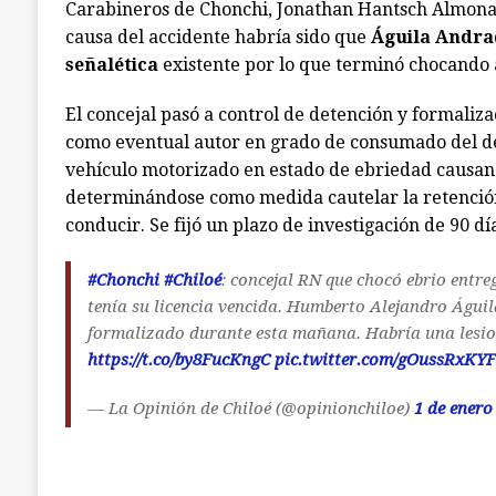
Carabineros de Chonchi, Jonathan Hantsch Almonac
causa del accidente habría sido que
Águila Andrad
señalética
existente por lo que terminó chocando 
El concejal pasó a control de detención y formaliza
como eventual autor en grado de consumado del de
vehículo motorizado en estado de ebriedad causand
determinándose como medida cautelar la retención
conducir. Se fijó un plazo de investigación de 90 día
#Chonchi
#Chiloé
: concejal RN que chocó ebrio entre
tenía su licencia vencida. Humberto Alejandro Águil
formalizado durante esta mañana. Habría una lesio
https://t.co/by8FucKngC
pic.twitter.com/gOussRxKYF
— La Opinión de Chiloé (@opinionchiloe)
1 de enero