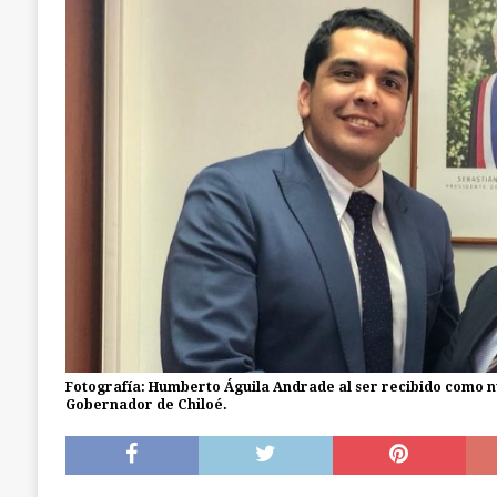
[ julio 19, 2026 ]
Castro: investigan a dos muj
a la cárcel. Una era de Chonchi reincidente
Fotografía: Humberto Águila Andrade al ser recibido como n
Gobernador de Chiloé.