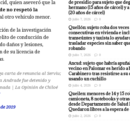
de presidio para sujeto que deg
id, quien aseveró que la
hermano (15 años de cárcel) y a
e no respetó la
(20 años de cárcel)
al otro vehículo menor.
julio 7, 2026
0
Quellón: sujeto roba dos veces
ción de la investigación
consecutivas en vivienda e incl
lito de conducción de
transeúntes y taxista lo ayudar
trasladar especies sin saber qu
o daños y lesiones,
robando
 de su licencia de
julio 7, 2026
0
s.
Ancud: sujeto que habría apuña
vecino en Palomar es herido a 
Carabinero tras resistirse a su
ga carta de renuncia al Serviu;
usando un cuchillo
a Andrade fue detenido y
julio 4, 2026
0
nada | La Opinión de Chiloé
Queilen: menores de 14 y 15 r
camioneta, 8 notebooks y otras
desde Departamento de Salud 
 de 2019
Quedaron libres a la espera de 
julio 2, 2026
0