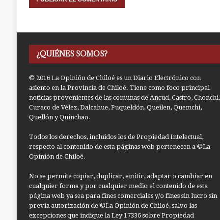
¿QUIÉNES SOMOS?
© 2016 La Opinión de Chiloé es un Diario Electrónico con
asiento en la Provincia de Chiloé. Tiene como foco principal
noticias provenientes de las comunas de Ancud, Castro, Chonchi,
Curaco de Vélez, Dalcahue, Puqueldón, Queilen, Quemchi,
Quellón y Quinchao.
Todos los derechos, incluidos los de Propiedad Intelectual,
respecto al contenido de esta páginas web pertenecen a ©La
Opinión de Chiloé.
No se permite copiar, duplicar, emitir, adaptar o cambiar en
cualquier forma y por cualquier medio el contenido de esta
página web ya sea para fines comerciales y/o fines sin lucro sin
previa autorización de ©La Opinión de Chiloé, salvo las
excepciones que indique la Ley 17336 sobre Propiedad