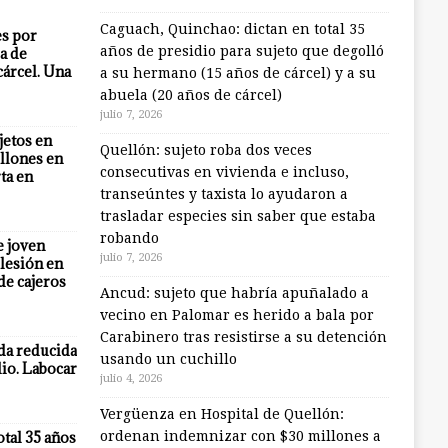
Caguach, Quinchao: dictan en total 35
es por
años de presidio para sujeto que degolló
a de
cárcel. Una
a su hermano (15 años de cárcel) y a su
abuela (20 años de cárcel)
julio 7, 2026
jetos en
Quellón: sujeto roba dos veces
llones en
consecutivas en vivienda e incluso,
ta en
transeúntes y taxista lo ayudaron a
trasladar especies sin saber que estaba
robando
e joven
julio 7, 2026
lesión en
 de cajeros
Ancud: sujeto que habría apuñalado a
vecino en Palomar es herido a bala por
Carabinero tras resistirse a su detención
eda reducida
usando un cuchillo
io. Labocar
julio 4, 2026
Vergüenza en Hospital de Quellón:
otal 35 años
ordenan indemnizar con $30 millones a