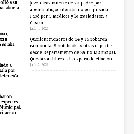
olló a su
joven tras muerte de su padre por
 su abuela
apendicitis/peritonitis no pesquisada.
Pasó por 5 médicos y lo trasladaron a
Castro
julio 4, 2026
uso,
on a
Queilen: menores de 14 y 15 robaron
e estaba
camioneta, 8 notebooks y otras especies
desde Departamento de Salud Municipal.
Quedaron libres a la espera de citación
lado a
julio 2, 2026
bala por
 detención
obaron
 especies
Municipal.
citación