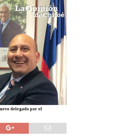
eres por intentar ingresar 2 kg de mezcla de marihuana con yerba mate
CASTRO
uevo delegado por el