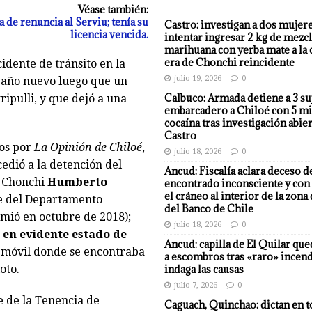
Véase también:
 de renuncia al Serviu; tenía su
Castro: investigan a dos mujer
licencia vencida.
intentar ingresar 2 kg de mezcl
marihuana con yerba mate a la 
era de Chonchi reincidente
dente de tránsito en la
julio 19, 2026
0
 año nuevo luego que un
Calbuco: Armada detiene a 3 su
ipulli, y que dejó a una
embarcadero a Chiloé con 5 mi
cocaína tras investigación abier
Castro
os por
La Opinión de Chiloé
,
julio 18, 2026
0
edió a la detención del
Ancud: Fiscalía aclara deceso d
e Chonchi
Humberto
encontrado inconsciente y con 
el cráneo al interior de la zona
fe del Departamento
del Banco de Chile
umió en octubre de 2018);
julio 18, 2026
0
 en evidente estado de
Ancud: capilla de El Quilar qu
o móvil donde se encontraba
a escombros tras «raro» incend
indaga las causas
oto.
julio 7, 2026
0
e de la Tenencia de
Caguach, Quinchao: dictan en t