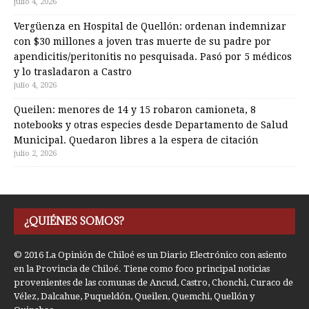
julio 4, 2026
Vergüenza en Hospital de Quellón: ordenan indemnizar
con $30 millones a joven tras muerte de su padre por
apendicitis/peritonitis no pesquisada. Pasó por 5 médicos
y lo trasladaron a Castro
julio 4, 2026
Queilen: menores de 14 y 15 robaron camioneta, 8
notebooks y otras especies desde Departamento de Salud
Municipal. Quedaron libres a la espera de citación
julio 2, 2026
¿QUIÉNES SOMOS?
© 2016 La Opinión de Chiloé es un Diario Electrónico con asiento
en la Provincia de Chiloé. Tiene como foco principal noticias
provenientes de las comunas de Ancud, Castro, Chonchi, Curaco de
Vélez, Dalcahue, Puqueldón, Queilen, Quemchi, Quellón y