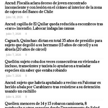
Ancud: Fiscalía aclara deceso de joven encontrado
inconsciente y con lesión en el cráneo al interior de la zona
de cajeros del Banco de Chile
julio 18, 2026
0
Ancud: capilla de El Quilar queda reducida a escombros tras
«raro» incendio. Labocar indaga las causas
julio 7, 2026
0
Caguach, Quinchao: dictan en total 35 años de presidio para
sujeto que degolló a su hermano (15 años de cárcel) y a su
abuela (20 años de cárcel)
julio 7, 2026
0
Quellón: sujeto roba dos veces consecutivas en vivienda e
incluso, transeúntes y taxista lo ayudaron a trasladar
especies sin saber que estaba robando
julio 7, 2026
0
Ancud: sujeto que habría apuñalado a vecino en Palomar es
herido a bala por Carabinero tras resistirse a su detención
usando un cuchillo
julio 4, 2026
0
Queilen: menores de 14 y 15 robaron camioneta, 8
notebooks y otras especies desde Departamento de Salud