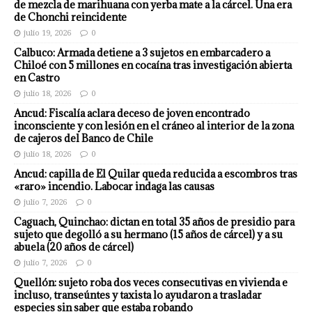
de mezcla de marihuana con yerba mate a la cárcel. Una era
de Chonchi reincidente
julio 19, 2026
0
Calbuco: Armada detiene a 3 sujetos en embarcadero a
Chiloé con 5 millones en cocaína tras investigación abierta
en Castro
julio 18, 2026
0
Ancud: Fiscalía aclara deceso de joven encontrado
inconsciente y con lesión en el cráneo al interior de la zona
de cajeros del Banco de Chile
julio 18, 2026
0
Ancud: capilla de El Quilar queda reducida a escombros tras
«raro» incendio. Labocar indaga las causas
julio 7, 2026
0
Caguach, Quinchao: dictan en total 35 años de presidio para
sujeto que degolló a su hermano (15 años de cárcel) y a su
abuela (20 años de cárcel)
julio 7, 2026
0
Quellón: sujeto roba dos veces consecutivas en vivienda e
incluso, transeúntes y taxista lo ayudaron a trasladar
especies sin saber que estaba robando