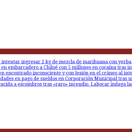
r intentar ingresar 2 kg de mezcla de marihuana con yerba
 en embarcadero a Chiloé con 5 millones en cocaína tras in
en encontrado inconsciente y con lesión en el cráneo al int
idades en pago de sueldos en Corporación Municipal tras u
ducida a escombros tras «raro» incendio. Labocar indaga la