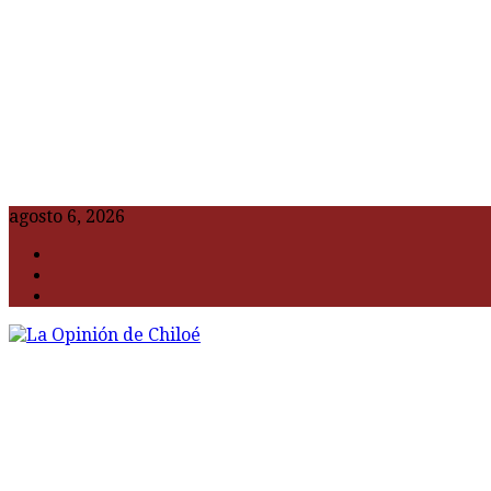
agosto 6, 2026
F
t
G