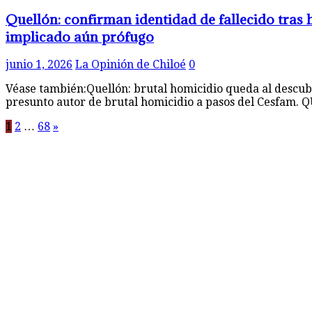
Quellón: confirman identidad de fallecido tras
implicado aún prófugo
junio 1, 2026
La Opinión de Chiloé
0
Véase también:Quellón: brutal homicidio queda al descub
presunto autor de brutal homicidio a pasos del Cesfam.
Paginación
1
2
…
68
»
de
entradas