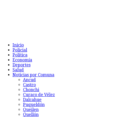
Inicio
Policial
Política
Economía
Deportes
Salud
Noticias por Comuna
Ancud
Castro
Chonchi
Curaco de Vélez
Dalcahue
Puqueldón
Queilen
Quellón