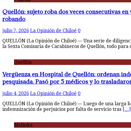
Quellón: sujeto roba dos veces consecutivas en v
robando
julio 7, 2026
La Opinión de Chiloé
0
QUELLÓN (La Opinión de Chiloé) — Una serie de diligencias
la Sexta Comisaría de Carabineros de Quellón, todo para
Quellón
Vergüenza en Hospital de Quellón: ordenan inde
pesquisada. Pasó por 5 médicos y lo trasladaro
julio 4, 2026
La Opinión de Chiloé
0
QUELLÓN (La Opinión de Chiloé) — Luego de una larga bata
indemnización de perjuicios por falta de servicio tras
[…]
Melinka