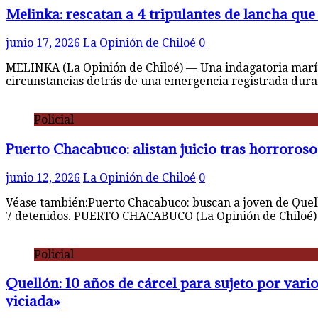
Melinka: rescatan a 4 tripulantes de lancha que 
junio 17, 2026
La Opinión de Chiloé
0
MELINKA (La Opinión de Chiloé) — Una indagatoria maríti
circunstancias detrás de una emergencia registrada dur
Policial
Puerto Chacabuco: alistan juicio tras horroroso
junio 12, 2026
La Opinión de Chiloé
0
Véase también:Puerto Chacabuco: buscan a joven de Quell
7 detenidos. PUERTO CHACABUCO (La Opinión de Chiloé) 
Policial
Quellón: 10 años de cárcel para sujeto por vario
viciada»