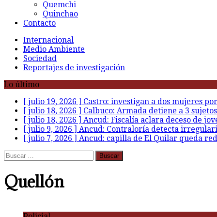
Quemchi
Quinchao
Contacto
Internacional
Medio Ambiente
Sociedad
Reportajes de investigación
Lo último
[ julio 19, 2026 ]
Castro: investigan a dos mujeres po
[ julio 18, 2026 ]
Calbuco: Armada detiene a 3 sujetos
[ julio 18, 2026 ]
Ancud: Fiscalía aclara deceso de jov
[ julio 9, 2026 ]
Ancud: Contraloría detecta irregular
[ julio 7, 2026 ]
Ancud: capilla de El Quilar queda re
Buscar:
Quellón
Policial