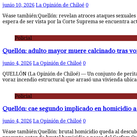
junio 10, 2026
La Opinión de Chiloé
0
Véase también:Quellón: revelan atroces ataques sexuales 
espera de ser vista por la Corte Suprema se encuentra a
Policial
Quellón: adulto mayor muere calcinado tras vo
junio 4, 2026
La Opinión de Chiloé
0
QUELLÓN (La Opinión de Chiloé) — Un conjunto de peritaje
voraz incendio estructural que arrasó una vivienda ubic
Policial
Quellón: cae segundo implicado en homicidio a 
junio 4, 2026
La Opinión de Chiloé
0
Véase también:Quellón: brutal homicidio queda al descub