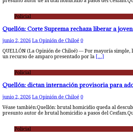
presunto autor de brutal homicidio a pasos del Cesfam.Q
Policial
Quellón: Corte Suprema rechaza liberar a joven 
junio 2, 2026
La Opinión de Chiloé
0
QUELLÓN (La Opinión de Chiloé) — Por mayoría simple, la
un recurso de amparo presentado por la
[…]
Policial
Quellón: dictan internación provisoria para ad
junio 2, 2026
La Opinión de Chiloé
0
Véase también:Quellón: brutal homicidio queda al descub
presunto autor de brutal homicidio a pasos del Cesfam.Q
Policial