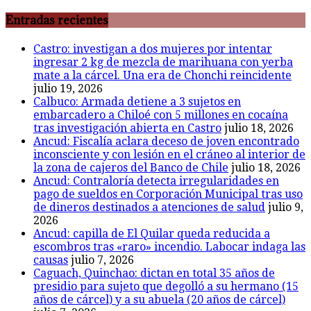
Entradas recientes
Castro: investigan a dos mujeres por intentar
ingresar 2 kg de mezcla de marihuana con yerba
mate a la cárcel. Una era de Chonchi reincidente
julio 19, 2026
Calbuco: Armada detiene a 3 sujetos en
embarcadero a Chiloé con 5 millones en cocaína
tras investigación abierta en Castro
julio 18, 2026
Ancud: Fiscalía aclara deceso de joven encontrado
inconsciente y con lesión en el cráneo al interior de
la zona de cajeros del Banco de Chile
julio 18, 2026
Ancud: Contraloría detecta irregularidades en
pago de sueldos en Corporación Municipal tras uso
de dineros destinados a atenciones de salud
julio 9,
2026
Ancud: capilla de El Quilar queda reducida a
escombros tras «raro» incendio. Labocar indaga las
causas
julio 7, 2026
Caguach, Quinchao: dictan en total 35 años de
presidio para sujeto que degolló a su hermano (15
años de cárcel) y a su abuela (20 años de cárcel)