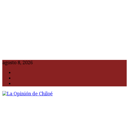
agosto 8, 2026
F
t
G