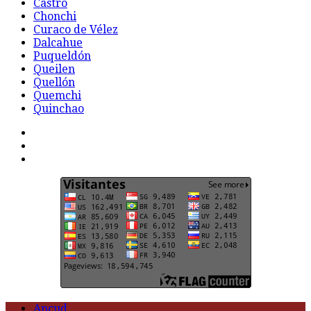
Castro
Chonchi
Curaco de Vélez
Dalcahue
Puqueldón
Queilen
Quellón
Quemchi
Quinchao
F
t
G
Ancud