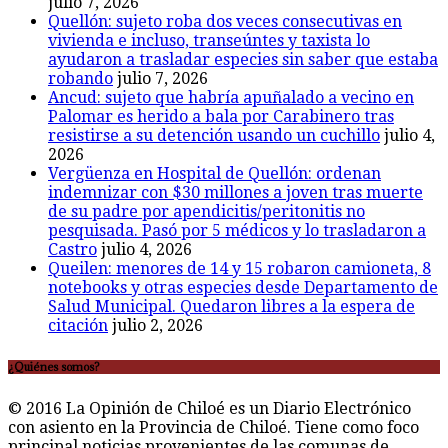
julio 7, 2026
Quellón: sujeto roba dos veces consecutivas en
vivienda e incluso, transeúntes y taxista lo
ayudaron a trasladar especies sin saber que estaba
robando
julio 7, 2026
Ancud: sujeto que habría apuñalado a vecino en
Palomar es herido a bala por Carabinero tras
resistirse a su detención usando un cuchillo
julio 4,
2026
Vergüenza en Hospital de Quellón: ordenan
indemnizar con $30 millones a joven tras muerte
de su padre por apendicitis/peritonitis no
pesquisada. Pasó por 5 médicos y lo trasladaron a
Castro
julio 4, 2026
Queilen: menores de 14 y 15 robaron camioneta, 8
notebooks y otras especies desde Departamento de
Salud Municipal. Quedaron libres a la espera de
citación
julio 2, 2026
¿Quiénes somos?
© 2016 La Opinión de Chiloé es un Diario Electrónico
con asiento en la Provincia de Chiloé. Tiene como foco
principal noticias provenientes de las comunas de