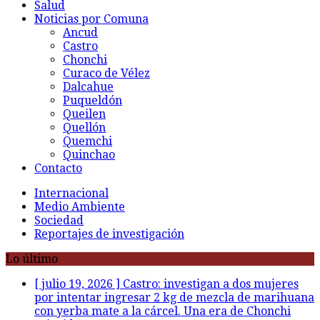
Salud
Noticias por Comuna
Ancud
Castro
Chonchi
Curaco de Vélez
Dalcahue
Puqueldón
Queilen
Quellón
Quemchi
Quinchao
Contacto
Internacional
Medio Ambiente
Sociedad
Reportajes de investigación
Lo último
[ julio 19, 2026 ]
Castro: investigan a dos mujeres
por intentar ingresar 2 kg de mezcla de marihuana
con yerba mate a la cárcel. Una era de Chonchi