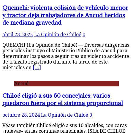
Quemchi: violenta colisión de vehículo menor
y tractor deja trabajadores de Ancud heridos
de mediana gravedad
abril 23, 2025
La Opinión de Chiloé
0
QUEMCHI (La Opinión de Chiloé) — Diversas diligencias
periciales instruyó el Ministerio Público de Ancud para
determinar los pasos a seguir tras un violento accidente
de tránsito registrado durante la tarde de este
miércoles en
[…]
Ancud
Chiloé eligió a sus 60 concejales; varios
quedaron fuera por el sistema proporcional
octubre 28, 2024
La Opinión de Chiloé
0
Véase también:Chiloé eligió a sus 10 alcaldes, con caras
«nuevas» en las comunas principales, ISLA DE CHILOÉ