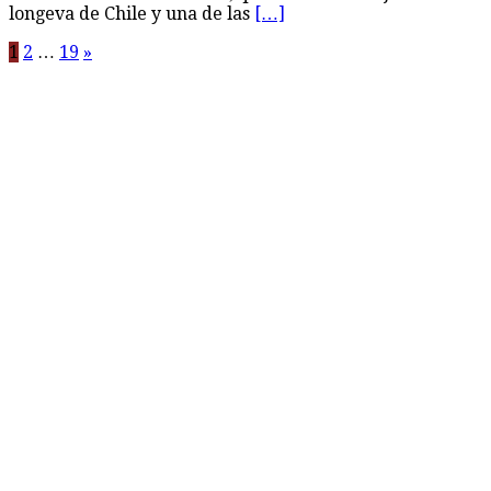
longeva de Chile y una de las
[…]
Paginación
1
2
…
19
»
de
entradas