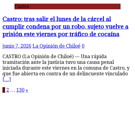
Castro
Castro: tras salir el lunes de la cárcel al
cumplir condena por un robo, sujeto vuelve a
prisión este viernes por tráfico de cocaína
junio 7, 2026
La Opinión de Chiloé
0
CASTRO (La Opinión de Chiloé) — Una rápida
tramitación ante la justicia tuvo una causa penal
iniciada durante este viernes en la comuna de Castro, y
que fue abierta en contra de un delincuente vinculado
[…]
Paginación
1
2
…
130
»
de
entradas