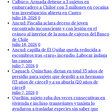
Calbuco: Armada detiene a 3 sujetos en
embarcadero a Chiloé con 5 millones en cocaína
tras investigación abierta en Castro
julio 18, 2026
0
Ancud: Fiscalía aclara deceso de joven
encontrado inconsciente y con lesión en el
cráneo al interior de la zona de cajeros del Banco
de Chile
julio 18, 2026
0
Ancud: capilla de El Quilar queda reducida a
escombros tras «raro» incendio. Labocar indaga
las causas
julio 7, 2026
0
Caguach, Quinchao: dictan en total 35 años de
presidio para sujeto que degolló a su hermano
(15 años de cárcel) y a su abuela (20 años de
cárcel)
julio 7, 2026
0
Quellón: sujeto roba dos veces consecutivas en
vivienda e incluso, transeúntes y taxista lo
ayudaron a trasladar especies sin saber que