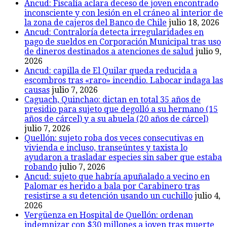
Ancud: Fiscalía aclara deceso de joven encontrado
inconsciente y con lesión en el cráneo al interior de
la zona de cajeros del Banco de Chile
julio 18, 2026
Ancud: Contraloría detecta irregularidades en
pago de sueldos en Corporación Municipal tras uso
de dineros destinados a atenciones de salud
julio 9,
2026
Ancud: capilla de El Quilar queda reducida a
escombros tras «raro» incendio. Labocar indaga las
causas
julio 7, 2026
Caguach, Quinchao: dictan en total 35 años de
presidio para sujeto que degolló a su hermano (15
años de cárcel) y a su abuela (20 años de cárcel)
julio 7, 2026
Quellón: sujeto roba dos veces consecutivas en
vivienda e incluso, transeúntes y taxista lo
ayudaron a trasladar especies sin saber que estaba
robando
julio 7, 2026
Ancud: sujeto que habría apuñalado a vecino en
Palomar es herido a bala por Carabinero tras
resistirse a su detención usando un cuchillo
julio 4,
2026
Vergüenza en Hospital de Quellón: ordenan
indemnizar con $30 millones a joven tras muerte