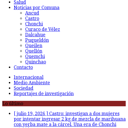
Salud
Noticias por Comuna
Ancud
Castro
Chonchi
Curaco de Vélez
Dalcahue
Puqueldón
Queilen
Quellón
Quemchi
Quinchao
Contacto
Internacional
Medio Ambiente
Sociedad
Reportajes de investigación
Lo último
[ julio 19, 2026 ]
Castro: investigan a dos mujeres
por intentar ingresar 2 kg de mezcla de marihuana
con yerba mate a la cárcel. Una era de Chonchi