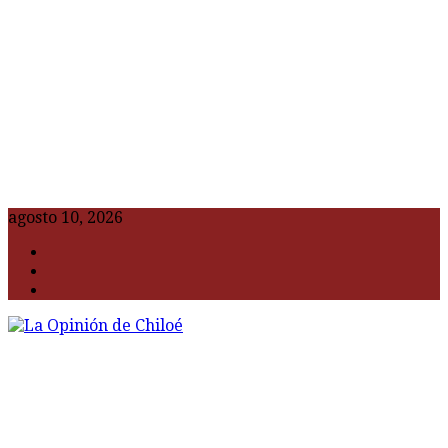
agosto 10, 2026
F
t
G