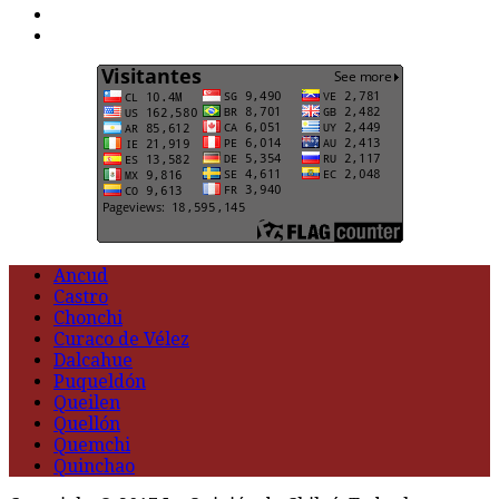
t
G
Ancud
Castro
Chonchi
Curaco de Vélez
Dalcahue
Puqueldón
Queilen
Quellón
Quemchi
Quinchao