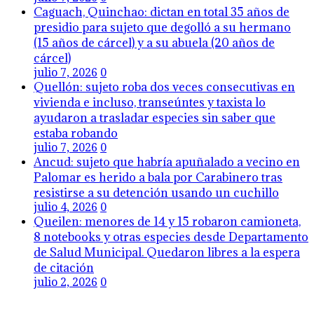
Caguach, Quinchao: dictan en total 35 años de
presidio para sujeto que degolló a su hermano
(15 años de cárcel) y a su abuela (20 años de
cárcel)
julio 7, 2026
0
Quellón: sujeto roba dos veces consecutivas en
vivienda e incluso, transeúntes y taxista lo
ayudaron a trasladar especies sin saber que
estaba robando
julio 7, 2026
0
Ancud: sujeto que habría apuñalado a vecino en
Palomar es herido a bala por Carabinero tras
resistirse a su detención usando un cuchillo
julio 4, 2026
0
Queilen: menores de 14 y 15 robaron camioneta,
8 notebooks y otras especies desde Departamento
de Salud Municipal. Quedaron libres a la espera
de citación
julio 2, 2026
0