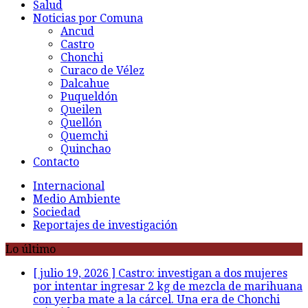
Salud
Noticias por Comuna
Ancud
Castro
Chonchi
Curaco de Vélez
Dalcahue
Puqueldón
Queilen
Quellón
Quemchi
Quinchao
Contacto
Internacional
Medio Ambiente
Sociedad
Reportajes de investigación
Lo último
[ julio 19, 2026 ]
Castro: investigan a dos mujeres
por intentar ingresar 2 kg de mezcla de marihuana
con yerba mate a la cárcel. Una era de Chonchi