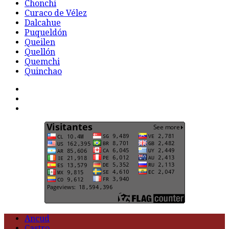
Chonchi
Curaco de Vélez
Dalcahue
Puqueldón
Queilen
Quellón
Quemchi
Quinchao
F
t
G
Ancud
Castro