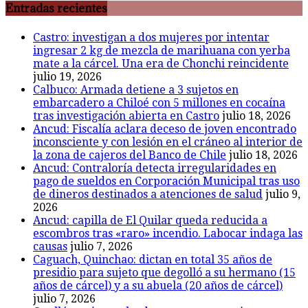
Entradas recientes
Castro: investigan a dos mujeres por intentar
ingresar 2 kg de mezcla de marihuana con yerba
mate a la cárcel. Una era de Chonchi reincidente
julio 19, 2026
Calbuco: Armada detiene a 3 sujetos en
embarcadero a Chiloé con 5 millones en cocaína
tras investigación abierta en Castro
julio 18, 2026
Ancud: Fiscalía aclara deceso de joven encontrado
inconsciente y con lesión en el cráneo al interior de
la zona de cajeros del Banco de Chile
julio 18, 2026
Ancud: Contraloría detecta irregularidades en
pago de sueldos en Corporación Municipal tras uso
de dineros destinados a atenciones de salud
julio 9,
2026
Ancud: capilla de El Quilar queda reducida a
escombros tras «raro» incendio. Labocar indaga las
causas
julio 7, 2026
Caguach, Quinchao: dictan en total 35 años de
presidio para sujeto que degolló a su hermano (15
años de cárcel) y a su abuela (20 años de cárcel)
julio 7, 2026