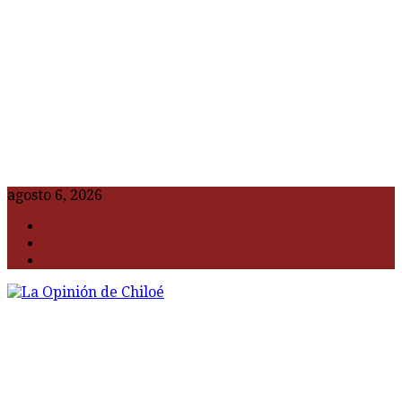
agosto 6, 2026
F
t
G