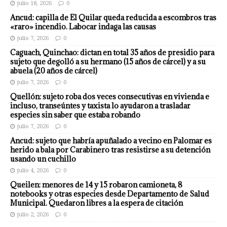
julio 18, 2026
0
Ancud: capilla de El Quilar queda reducida a escombros tras
«raro» incendio. Labocar indaga las causas
julio 7, 2026
0
Caguach, Quinchao: dictan en total 35 años de presidio para
sujeto que degolló a su hermano (15 años de cárcel) y a su
abuela (20 años de cárcel)
julio 7, 2026
0
Quellón: sujeto roba dos veces consecutivas en vivienda e
incluso, transeúntes y taxista lo ayudaron a trasladar
especies sin saber que estaba robando
julio 7, 2026
0
Ancud: sujeto que habría apuñalado a vecino en Palomar es
herido a bala por Carabinero tras resistirse a su detención
usando un cuchillo
julio 4, 2026
0
Queilen: menores de 14 y 15 robaron camioneta, 8
notebooks y otras especies desde Departamento de Salud
Municipal. Quedaron libres a la espera de citación
julio 2, 2026
0