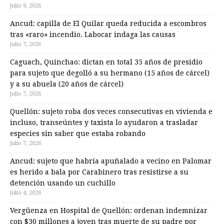
julio 9, 2026
Ancud: capilla de El Quilar queda reducida a escombros
tras «raro» incendio. Labocar indaga las causas
julio 7, 2026
Caguach, Quinchao: dictan en total 35 años de presidio
para sujeto que degolló a su hermano (15 años de cárcel)
y a su abuela (20 años de cárcel)
julio 7, 2026
Quellón: sujeto roba dos veces consecutivas en vivienda e
incluso, transeúntes y taxista lo ayudaron a trasladar
especies sin saber que estaba robando
julio 7, 2026
Ancud: sujeto que habría apuñalado a vecino en Palomar
es herido a bala por Carabinero tras resistirse a su
detención usando un cuchillo
julio 4, 2026
Vergüenza en Hospital de Quellón: ordenan indemnizar
con $30 millones a joven tras muerte de su padre por