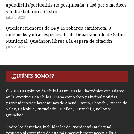
apendicitis/peritonitis no pesquisada. Pasó por 5 médicos
y lo trasladaron a Castro
julio 4, 2026
Queilen: menores de 14 y 15 robaron camioneta, 8
notebooks y otras especies desde Departamento de Salud
Municipal. Quedaron libres a la espera de citación
julio 2, 2026
¿QUIÉNES SOMOS?
© 2016 La Opinión de Chiloé es un Diario Electrónico con asiento
en la Provincia de Chiloé. Tiene como foco principal noticias
provenientes de las comunas de Ancud, Castro, Chonchi, Curaco de
Vélez, Dalcahue, Puqueldón, Queilen, Quemchi, Quellón y
Quinchao.
Todos los derechos, incluidos los de Propiedad Intelectual,
respecto al contenido de esta páginas web pertenecen a ©La