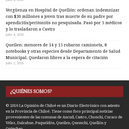
Vergüenza en Hospital de Quellón: ordenan indemnizar
con $30 millones a joven tras muerte de su padre por
apendicitis/peritonitis no pesquisada. Pasó por 5 médicos
y lo trasladaron a Castro
julio 4, 2026
Queilen: menores de 14 y 15 robaron camioneta, 8
notebooks y otras especies desde Departamento de Salud
Municipal. Quedaron libres a la espera de citación
julio 2, 2026
¿QUIÉNES SOMOS?
© 2016 La Opinión de Chiloé es un Diario Electrónico con asiento
en la Provincia de Chiloé. Tiene como foco principal noticias
provenientes de las comunas de Ancud, Castro, Chonchi, Curaco de
Vélez, Dalcahue, Puqueldón, Queilen, Quemchi, Quellón y
Quinchao.