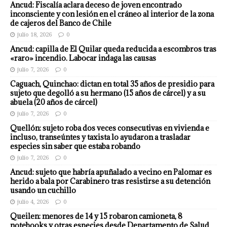
Ancud: Fiscalía aclara deceso de joven encontrado
inconsciente y con lesión en el cráneo al interior de la zona
de cajeros del Banco de Chile
julio 18, 2026
0
Ancud: capilla de El Quilar queda reducida a escombros tras
«raro» incendio. Labocar indaga las causas
julio 7, 2026
0
Caguach, Quinchao: dictan en total 35 años de presidio para
sujeto que degolló a su hermano (15 años de cárcel) y a su
abuela (20 años de cárcel)
julio 7, 2026
0
Quellón: sujeto roba dos veces consecutivas en vivienda e
incluso, transeúntes y taxista lo ayudaron a trasladar
especies sin saber que estaba robando
julio 7, 2026
0
Ancud: sujeto que habría apuñalado a vecino en Palomar es
herido a bala por Carabinero tras resistirse a su detención
usando un cuchillo
julio 4, 2026
0
Queilen: menores de 14 y 15 robaron camioneta, 8
notebooks y otras especies desde Departamento de Salud