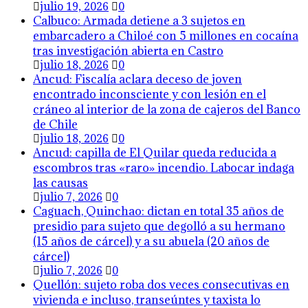
julio 19, 2026
0
Calbuco: Armada detiene a 3 sujetos en
embarcadero a Chiloé con 5 millones en cocaína
tras investigación abierta en Castro
julio 18, 2026
0
Ancud: Fiscalía aclara deceso de joven
encontrado inconsciente y con lesión en el
cráneo al interior de la zona de cajeros del Banco
de Chile
julio 18, 2026
0
Ancud: capilla de El Quilar queda reducida a
escombros tras «raro» incendio. Labocar indaga
las causas
julio 7, 2026
0
Caguach, Quinchao: dictan en total 35 años de
presidio para sujeto que degolló a su hermano
(15 años de cárcel) y a su abuela (20 años de
cárcel)
julio 7, 2026
0
Quellón: sujeto roba dos veces consecutivas en
vivienda e incluso, transeúntes y taxista lo