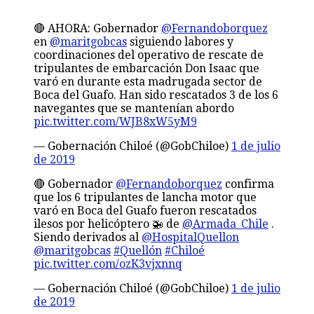
🔴 AHORA: Gobernador
@Fernandoborquez
en
@maritgobcas
siguiendo labores y
coordinaciones del operativo de rescate de
tripulantes de embarcación Don Isaac que
varó en durante esta madrugada sector de
Boca del Guafo. Han sido rescatados 3 de los 6
navegantes que se mantenían abordo
pic.twitter.com/WJB8xW5yM9
— Gobernación Chiloé (@GobChiloe)
1 de julio
de 2019
🔴 Gobernador
@Fernandoborquez
confirma
que los 6 tripulantes de lancha motor que
varó en Boca del Guafo fueron rescatados
ilesos por helicóptero 🚁 de
@Armada_Chile
.
Siendo derivados al
@HospitalQuellon
@maritgobcas
#Quellón
#Chiloé
pic.twitter.com/ozK3vjxnnq
— Gobernación Chiloé (@GobChiloe)
1 de julio
de 2019