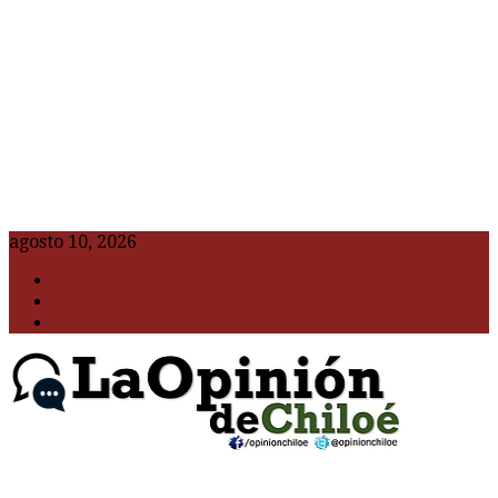
agosto 10, 2026
F
t
G