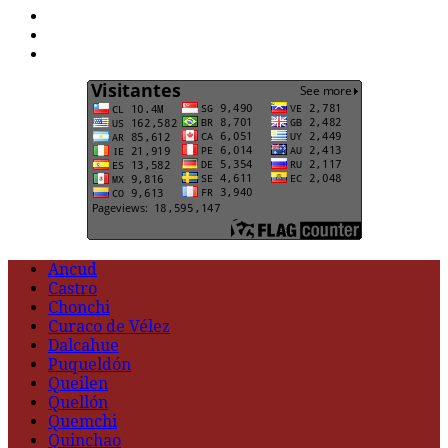
F
t
G
Ancud
Castro
Chonchi
Curaco de Vélez
Dalcahue
Puqueldón
Queilen
Quellón
Quemchi
Quinchao