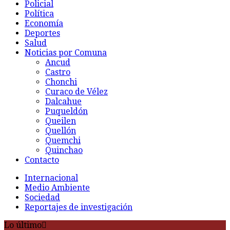
Policial
Política
Economía
Deportes
Salud
Noticias por Comuna
Ancud
Castro
Chonchi
Curaco de Vélez
Dalcahue
Puqueldón
Queilen
Quellón
Quemchi
Quinchao
Contacto
Internacional
Medio Ambiente
Sociedad
Reportajes de investigación
Lo último