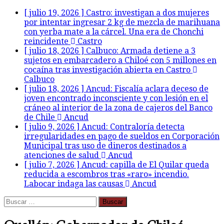
[ julio 19, 2026 ]
Castro: investigan a dos mujeres
por intentar ingresar 2 kg de mezcla de marihuana
con yerba mate a la cárcel. Una era de Chonchi
reincidente
Castro
[ julio 18, 2026 ]
Calbuco: Armada detiene a 3
sujetos en embarcadero a Chiloé con 5 millones en
cocaína tras investigación abierta en Castro
Calbuco
[ julio 18, 2026 ]
Ancud: Fiscalía aclara deceso de
joven encontrado inconsciente y con lesión en el
cráneo al interior de la zona de cajeros del Banco
de Chile
Ancud
[ julio 9, 2026 ]
Ancud: Contraloría detecta
irregularidades en pago de sueldos en Corporación
Municipal tras uso de dineros destinados a
atenciones de salud
Ancud
[ julio 7, 2026 ]
Ancud: capilla de El Quilar queda
reducida a escombros tras «raro» incendio.
Labocar indaga las causas
Ancud
Buscar: