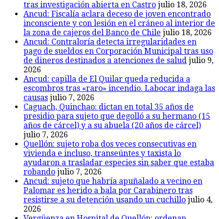
tras investigación abierta en Castro
julio 18, 2026
Ancud: Fiscalía aclara deceso de joven encontrado
inconsciente y con lesión en el cráneo al interior de
la zona de cajeros del Banco de Chile
julio 18, 2026
Ancud: Contraloría detecta irregularidades en
pago de sueldos en Corporación Municipal tras uso
de dineros destinados a atenciones de salud
julio 9,
2026
Ancud: capilla de El Quilar queda reducida a
escombros tras «raro» incendio. Labocar indaga las
causas
julio 7, 2026
Caguach, Quinchao: dictan en total 35 años de
presidio para sujeto que degolló a su hermano (15
años de cárcel) y a su abuela (20 años de cárcel)
julio 7, 2026
Quellón: sujeto roba dos veces consecutivas en
vivienda e incluso, transeúntes y taxista lo
ayudaron a trasladar especies sin saber que estaba
robando
julio 7, 2026
Ancud: sujeto que habría apuñalado a vecino en
Palomar es herido a bala por Carabinero tras
resistirse a su detención usando un cuchillo
julio 4,
2026
Vergüenza en Hospital de Quellón: ordenan