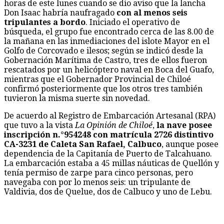
horas de este lunes cuando se dio aviso que la lancha
Don Isaac habría naufragado
con al menos seis
tripulantes a bordo
. Iniciado el operativo de
búsqueda, el grupo fue encontrado cerca de las 8.00 de
la mañana en las inmediaciones del islote Mayor en el
Golfo de Corcovado e ilesos; según se indicó desde la
Gobernación Marítima de Castro, tres de ellos fueron
rescatados por un helicóptero naval en Boca del Guafo,
mientras que el Gobernador Provincial de Chiloé
confirmó posteriormente que los otros tres también
tuvieron la misma suerte sin novedad.
De acuerdo al Registro de Embarcación Artesanal (RPA)
que tuvo a la vista
La Opinión de Chiloé
,
la nave posee
inscripción n.°954248 con matrícula 2726 distintivo
CA-3231 de Caleta San Rafael, Calbuco
, aunque posee
dependencia de la Capitanía de Puerto de Talcahuano.
La embarcación estaba a 45 millas náuticas de Quellón y
tenía permiso de zarpe para cinco personas, pero
navegaba con por lo menos seis: un tripulante de
Valdivia, dos de Quelue, dos de Calbuco y uno de Lebu.