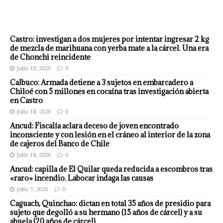
Castro: investigan a dos mujeres por intentar ingresar 2 kg
de mezcla de marihuana con yerba mate a la cárcel. Una era
de Chonchi reincidente
julio 19, 2026
0
Calbuco: Armada detiene a 3 sujetos en embarcadero a
Chiloé con 5 millones en cocaína tras investigación abierta
en Castro
julio 18, 2026
0
Ancud: Fiscalía aclara deceso de joven encontrado
inconsciente y con lesión en el cráneo al interior de la zona
de cajeros del Banco de Chile
julio 18, 2026
0
Ancud: capilla de El Quilar queda reducida a escombros tras
«raro» incendio. Labocar indaga las causas
julio 7, 2026
0
Caguach, Quinchao: dictan en total 35 años de presidio para
sujeto que degolló a su hermano (15 años de cárcel) y a su
abuela (20 años de cárcel)