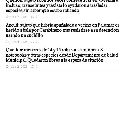
Quellón: sujeto roba dos veces consecutivas en vivienda e
incluso, transeúntes y taxista lo ayudaron a trasladar
especies sin saber que estaba robando
julio 7, 2026
0
Ancud: sujeto que habría apuñalado a vecino en Palomar es
herido a bala por Carabinero tras resistirse a su detención
usando un cuchillo
julio 4, 2026
0
Queilen: menores de 14 y 15 robaron camioneta, 8
notebooks y otras especies desde Departamento de Salud
Municipal. Quedaron libres a la espera de citación
julio 2, 2026
0