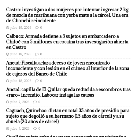
Castro: investigan a dos mujeres por intentar ingresar 2 kg
de mezcla de marihuana con yerba mate a la cárcel. Una era
de Chonchi reincidente
julio 19, 2026
0
Calbuco: Armada detiene a 3 sujetos en embarcadero a
Chiloé con 5 millones en cocaína tras investigación abierta
en Castro
julio 18, 2026
0
Ancud: Fiscalía aclara deceso de joven encontrado
inconsciente y con lesión en el cráneo al interior de la zona
de cajeros del Banco de Chile
julio 18, 2026
0
Ancud: capilla de El Quilar queda reducida a escombros tras
«raro» incendio. Labocar indaga las causas
julio 7, 2026
0
Caguach, Quinchao: dictan en total 35 años de presidio para
sujeto que degolló a su hermano (15 años de cárcel) y a su
abuela (20 años de cárcel)
julio 7, 2026
0