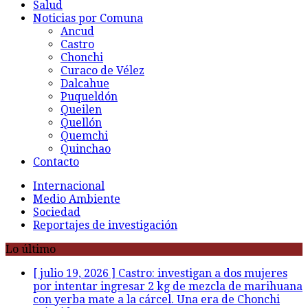
Salud
Noticias por Comuna
Ancud
Castro
Chonchi
Curaco de Vélez
Dalcahue
Puqueldón
Queilen
Quellón
Quemchi
Quinchao
Contacto
Internacional
Medio Ambiente
Sociedad
Reportajes de investigación
Lo último
[ julio 19, 2026 ]
Castro: investigan a dos mujeres
por intentar ingresar 2 kg de mezcla de marihuana
con yerba mate a la cárcel. Una era de Chonchi