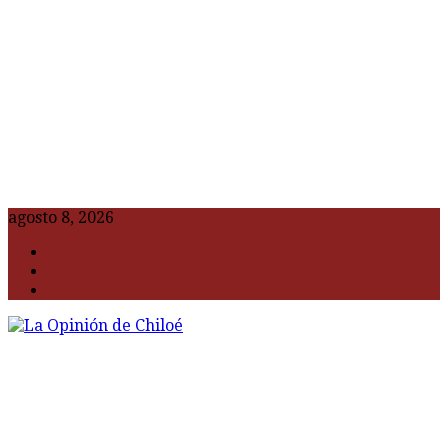
agosto 8, 2026
F
t
G