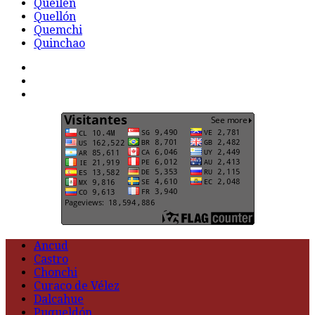
Queilen
Quellón
Quemchi
Quinchao
F
t
G
Ancud
Castro
Chonchi
Curaco de Vélez
Dalcahue
Puqueldón