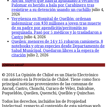
Ancud: sujeto que habría apuñalado a vecino en
Palomar es herido a bala por Carabinero tras
resistirse a su detención usando un cuchillo
julio 4,
2026
Vergüenza en Hospital de Quellón: ordenan
indemnizar con $30 millones a joven tras muerte
de su padre por apendicitis/peritonitis no
pesquisada. Pasó por 5 médicos y lo trasladaron a
Castro
julio 4, 2026
Queilen: menores de 14 y 15 robaron camioneta, 8
notebooks y otras especies desde Departamento de
Salud Municipal. Quedaron libres a la espera de
citación
julio 2, 2026
¿Quiénes somos?
© 2016 La Opinión de Chiloé es un Diario Electrónico
con asiento en la Provincia de Chiloé. Tiene como foco
principal noticias provenientes de las comunas de
Ancud, Castro, Chonchi, Curaco de Vélez, Dalcahue,
Puqueldón, Queilen, Quemchi, Quellón y Quinchao.
Todos los derechos, incluidos los de Propiedad
Intelectual, respecto al contenido de esta páginas web