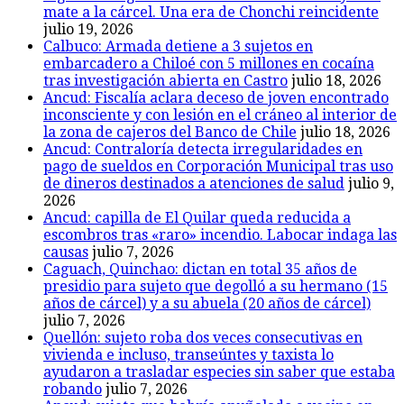
mate a la cárcel. Una era de Chonchi reincidente
julio 19, 2026
Calbuco: Armada detiene a 3 sujetos en
embarcadero a Chiloé con 5 millones en cocaína
tras investigación abierta en Castro
julio 18, 2026
Ancud: Fiscalía aclara deceso de joven encontrado
inconsciente y con lesión en el cráneo al interior de
la zona de cajeros del Banco de Chile
julio 18, 2026
Ancud: Contraloría detecta irregularidades en
pago de sueldos en Corporación Municipal tras uso
de dineros destinados a atenciones de salud
julio 9,
2026
Ancud: capilla de El Quilar queda reducida a
escombros tras «raro» incendio. Labocar indaga las
causas
julio 7, 2026
Caguach, Quinchao: dictan en total 35 años de
presidio para sujeto que degolló a su hermano (15
años de cárcel) y a su abuela (20 años de cárcel)
julio 7, 2026
Quellón: sujeto roba dos veces consecutivas en
vivienda e incluso, transeúntes y taxista lo
ayudaron a trasladar especies sin saber que estaba
robando
julio 7, 2026