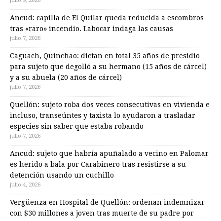
julio 9, 2026
Ancud: capilla de El Quilar queda reducida a escombros
tras «raro» incendio. Labocar indaga las causas
julio 7, 2026
Caguach, Quinchao: dictan en total 35 años de presidio
para sujeto que degolló a su hermano (15 años de cárcel)
y a su abuela (20 años de cárcel)
julio 7, 2026
Quellón: sujeto roba dos veces consecutivas en vivienda e
incluso, transeúntes y taxista lo ayudaron a trasladar
especies sin saber que estaba robando
julio 7, 2026
Ancud: sujeto que habría apuñalado a vecino en Palomar
es herido a bala por Carabinero tras resistirse a su
detención usando un cuchillo
julio 4, 2026
Vergüenza en Hospital de Quellón: ordenan indemnizar
con $30 millones a joven tras muerte de su padre por