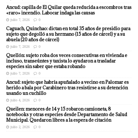
Ancud: capilla de El Quilar queda reducida a escombros tras
«raro» incendio. Labocar indaga las causas
julio 7, 2026
0
Caguach, Quinchao: dictan en total 35 años de presidio para
sujeto que degolló a su hermano (15 años de cárcel) y a su
abuela (20 años de cárcel)
julio 7, 2026
0
Quellón: sujeto roba dos veces consecutivas en vivienda e
incluso, transeúntes y taxista lo ayudaron a trasladar
especies sin saber que estaba robando
julio 7, 2026
0
Ancud: sujeto que habría apuñalado a vecino en Palomar es
herido a bala por Carabinero tras resistirse a su detención
usando un cuchillo
julio 4, 2026
0
Queilen: menores de 14 y 15 robaron camioneta, 8
notebooks y otras especies desde Departamento de Salud
Municipal. Quedaron libres a la espera de citación
julio 2, 2026
0