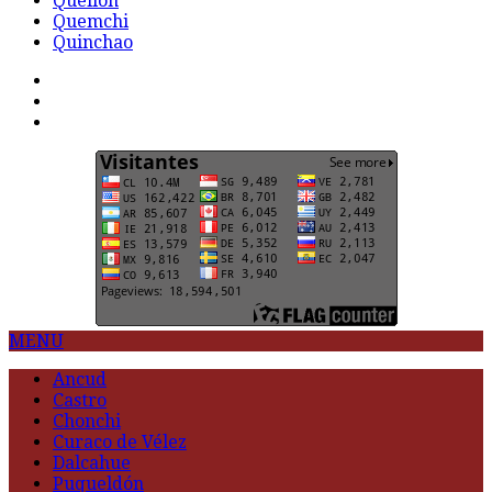
Quellón
Quemchi
Quinchao
F
t
G
MENU
Ancud
Castro
Chonchi
Curaco de Vélez
Dalcahue
Puqueldón