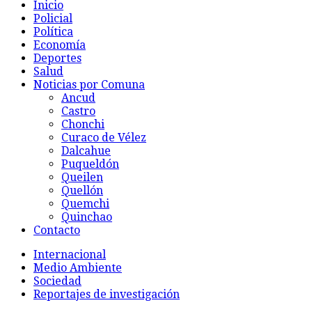
Inicio
Policial
Política
Economía
Deportes
Salud
Noticias por Comuna
Ancud
Castro
Chonchi
Curaco de Vélez
Dalcahue
Puqueldón
Queilen
Quellón
Quemchi
Quinchao
Contacto
Internacional
Medio Ambiente
Sociedad
Reportajes de investigación