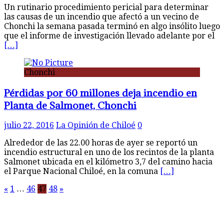
Un rutinario procedimiento pericial para determinar
las causas de un incendio que afectó a un vecino de
Chonchi la semana pasada terminó en algo insólito luego
que el informe de investigación llevado adelante por el
[…]
Chonchi
Pérdidas por 60 millones deja incendio en
Planta de Salmonet, Chonchi
julio 22, 2016
La Opinión de Chiloé
0
Alrededor de las 22.00 horas de ayer se reportó un
incendio estructural en uno de los recintos de la planta
Salmonet ubicada en el kilómetro 3,7 del camino hacia
el Parque Nacional Chiloé, en la comuna
[…]
Paginación
«
1
…
46
47
48
»
de