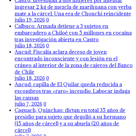
Castro: investigan a dos mujeres por intentar
ingresar 2 kg de mezcla de marihuana con yerba
mate a la cárcel. Una era de Chonchi reincidente
julio 19, 2026
0
Calbuco: Armada detiene a 3 sujetos en
embarcadero a Chiloé con 5 millones en cocaína
tras investigación abierta en Castro
julio 18, 2026
0
Ancud: Fiscalía aclara deceso de joven
encontrado inconsciente y con lesión en el
cráneo al interior de la zona de cajeros del Banco
de Chile
julio 18, 2026
0
Ancud: capilla de El Quilar queda reducida a
escombros tras «raro» incendio. Labocar indaga
las causas
julio 7, 2026
0
Caguach, Quinchao: dictan en total 35 años de
presidio para sujeto que degolló a su hermano
(15 años de cárcel) y a su abuela (20 años de
cárcel)