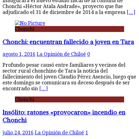
inaugurará el nuevo estadio fiscal de la comuna de
Chonchi «Héctor Atala Andrade», proyecto que fue
adjudicado el 31 de diciembre de 2014 a la empresa
[…]
Chonchi
Chonchi: encuentran fallecido a joven en Tara
agosto 1, 2016
La Opinión de Chiloé
0
Profundo pesar causó entre familiares y vecinos del
sector rural chonchino de Tara la noticia del
fallecimiento del joven Claudio Pérez Asencio, luego que
este domingo se comunicara su deceso después de ser
encontrado sin
[…]
Chonchi
Insólito: ratones «provocaron» incendio en
Chonchi
julio 24, 2016
La Opinión de Chiloé
1