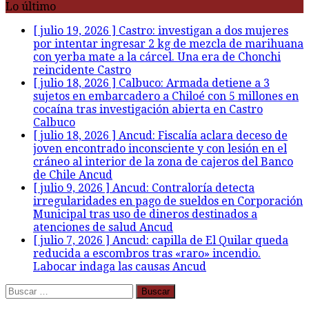
Lo último
[ julio 19, 2026 ]
Castro: investigan a dos mujeres
por intentar ingresar 2 kg de mezcla de marihuana
con yerba mate a la cárcel. Una era de Chonchi
reincidente
Castro
[ julio 18, 2026 ]
Calbuco: Armada detiene a 3
sujetos en embarcadero a Chiloé con 5 millones en
cocaína tras investigación abierta en Castro
Calbuco
[ julio 18, 2026 ]
Ancud: Fiscalía aclara deceso de
joven encontrado inconsciente y con lesión en el
cráneo al interior de la zona de cajeros del Banco
de Chile
Ancud
[ julio 9, 2026 ]
Ancud: Contraloría detecta
irregularidades en pago de sueldos en Corporación
Municipal tras uso de dineros destinados a
atenciones de salud
Ancud
[ julio 7, 2026 ]
Ancud: capilla de El Quilar queda
reducida a escombros tras «raro» incendio.
Labocar indaga las causas
Ancud
Buscar: