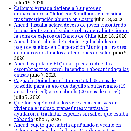
julio 19, 2026
Calbuco: Armada detiene a 3 sujetos en
embarcadero a Chiloé con 5 millones en cocaína
tras investigación abierta en Castro
julio 18, 2026
Ancud: Fiscalía aclara deceso de joven encontrado
inconsciente y con lesión en el cráneo al interior de
la zona de cajeros del Banco de Chile
julio 18, 2026
Ancud: Contraloría detecta irregularidades en
pago de sueldos en Corporación Municipal tras uso
de dineros destinados a atenciones de salud
julio 9,
2026
Ancud: capilla de El Quilar queda reducida a
escombros tras «raro» incendio. Labocar indaga las
causas
julio 7, 2026
Caguach, Quinchao: dictan en total 35 años de
presidio para sujeto que degolló a su hermano (15
años de cárcel) y a su abuela (20 años de cárcel)
julio 7, 2026
Quellón: sujeto roba dos veces consecutivas en
vivienda e incluso, transeúntes y taxista lo
ayudaron a trasladar especies sin saber que estaba
robando
julio 7, 2026
Ancud: sujeto que habría apuñalado a vecino en
Palomar es herido a bala por Carabinero tras