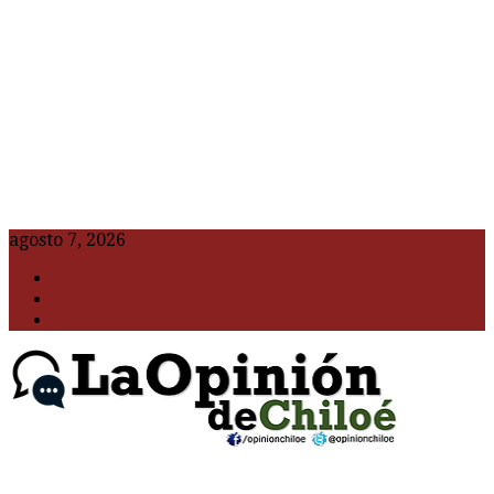
agosto 7, 2026
F
t
G