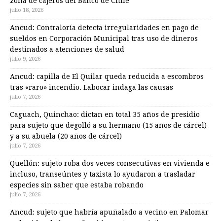
zona de cajeros del Banco de Chile
julio 18, 2026
Ancud: Contraloría detecta irregularidades en pago de
sueldos en Corporación Municipal tras uso de dineros
destinados a atenciones de salud
julio 9, 2026
Ancud: capilla de El Quilar queda reducida a escombros
tras «raro» incendio. Labocar indaga las causas
julio 7, 2026
Caguach, Quinchao: dictan en total 35 años de presidio
para sujeto que degolló a su hermano (15 años de cárcel)
y a su abuela (20 años de cárcel)
julio 7, 2026
Quellón: sujeto roba dos veces consecutivas en vivienda e
incluso, transeúntes y taxista lo ayudaron a trasladar
especies sin saber que estaba robando
julio 7, 2026
Ancud: sujeto que habría apuñalado a vecino en Palomar