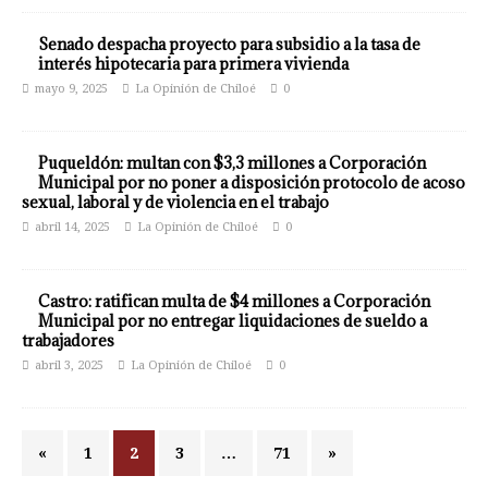
Senado despacha proyecto para subsidio a la tasa de
interés hipotecaria para primera vivienda
mayo 9, 2025
La Opinión de Chiloé
0
Puqueldón: multan con $3,3 millones a Corporación
Municipal por no poner a disposición protocolo de acoso
sexual, laboral y de violencia en el trabajo
abril 14, 2025
La Opinión de Chiloé
0
Castro: ratifican multa de $4 millones a Corporación
Municipal por no entregar liquidaciones de sueldo a
trabajadores
abril 3, 2025
La Opinión de Chiloé
0
«
1
2
3
…
71
»