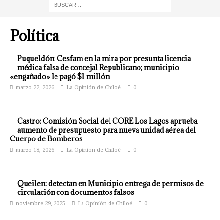
Política
Puqueldón: Cesfam en la mira por presunta licencia
médica falsa de concejal Republicano; municipio
«engañado» le pagó $1 millón
marzo 22, 2026
La Opinión de Chiloé
0
Castro: Comisión Social del CORE Los Lagos aprueba
aumento de presupuesto para nueva unidad aérea del
Cuerpo de Bomberos
marzo 18, 2026
La Opinión de Chiloé
0
Queilen: detectan en Municipio entrega de permisos de
circulación con documentos falsos
noviembre 29, 2025
La Opinión de Chiloé
0