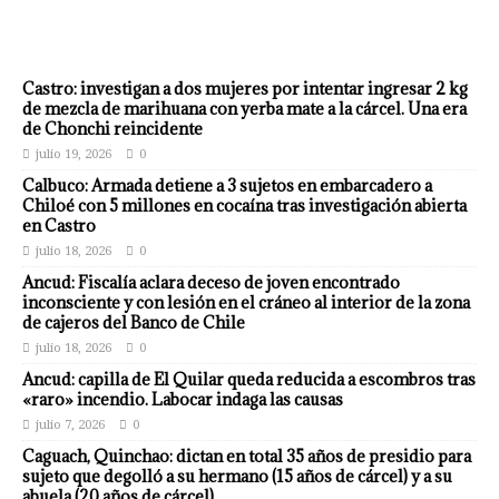
Castro: investigan a dos mujeres por intentar ingresar 2 kg
de mezcla de marihuana con yerba mate a la cárcel. Una era
de Chonchi reincidente
julio 19, 2026
0
Calbuco: Armada detiene a 3 sujetos en embarcadero a
Chiloé con 5 millones en cocaína tras investigación abierta
en Castro
julio 18, 2026
0
Ancud: Fiscalía aclara deceso de joven encontrado
inconsciente y con lesión en el cráneo al interior de la zona
de cajeros del Banco de Chile
julio 18, 2026
0
Ancud: capilla de El Quilar queda reducida a escombros tras
«raro» incendio. Labocar indaga las causas
julio 7, 2026
0
Caguach, Quinchao: dictan en total 35 años de presidio para
sujeto que degolló a su hermano (15 años de cárcel) y a su
abuela (20 años de cárcel)