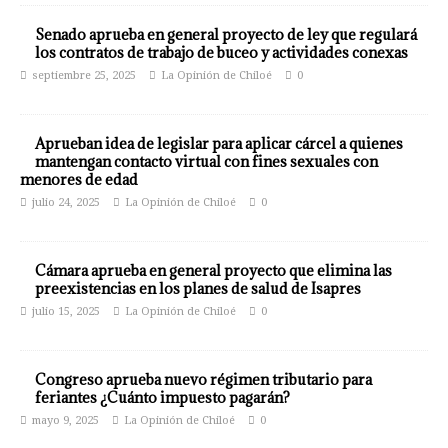
Senado aprueba en general proyecto de ley que regulará
los contratos de trabajo de buceo y actividades conexas
septiembre 25, 2025
La Opinión de Chiloé
0
Aprueban idea de legislar para aplicar cárcel a quienes
mantengan contacto virtual con fines sexuales con
menores de edad
julio 24, 2025
La Opinión de Chiloé
0
Cámara aprueba en general proyecto que elimina las
preexistencias en los planes de salud de Isapres
julio 15, 2025
La Opinión de Chiloé
0
Congreso aprueba nuevo régimen tributario para
feriantes ¿Cuánto impuesto pagarán?
mayo 9, 2025
La Opinión de Chiloé
0