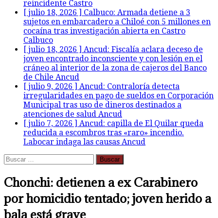
reincidente
Castro
[ julio 18, 2026 ]
Calbuco: Armada detiene a 3
sujetos en embarcadero a Chiloé con 5 millones en
cocaína tras investigación abierta en Castro
Calbuco
[ julio 18, 2026 ]
Ancud: Fiscalía aclara deceso de
joven encontrado inconsciente y con lesión en el
cráneo al interior de la zona de cajeros del Banco
de Chile
Ancud
[ julio 9, 2026 ]
Ancud: Contraloría detecta
irregularidades en pago de sueldos en Corporación
Municipal tras uso de dineros destinados a
atenciones de salud
Ancud
[ julio 7, 2026 ]
Ancud: capilla de El Quilar queda
reducida a escombros tras «raro» incendio.
Labocar indaga las causas
Ancud
Buscar:
Chonchi: detienen a ex Carabinero
por homicidio tentado; joven herido a
bala está grave