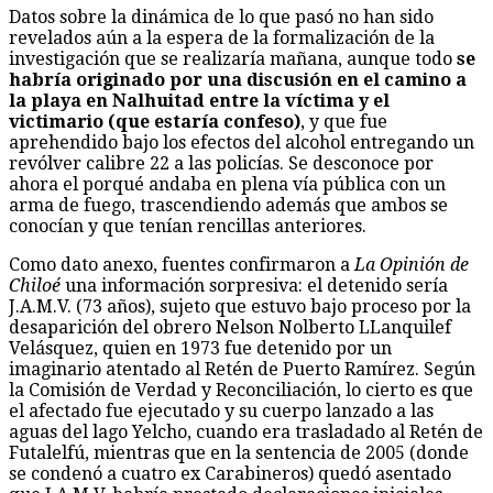
Datos sobre la dinámica de lo que pasó no han sido
revelados aún a la espera de la formalización de la
investigación que se realizaría mañana, aunque todo
se
habría originado por una discusión en el camino a
la playa en Nalhuitad entre la víctima y el
victimario (que estaría confeso)
, y que fue
aprehendido bajo los efectos del alcohol entregando un
revólver calibre 22 a las policías. Se desconoce por
ahora el porqué andaba en plena vía pública con un
arma de fuego, trascendiendo además que ambos se
conocían y que tenían rencillas anteriores.
Como dato anexo, fuentes confirmaron a
La Opinión de
Chiloé
una información sorpresiva: el detenido sería
J.A.M.V. (73 años), sujeto que estuvo bajo proceso por la
desaparición del obrero Nelson Nolberto LLanquilef
Velásquez, quien en 1973 fue detenido por un
imaginario atentado al Retén de Puerto Ramírez. Según
la Comisión de Verdad y Reconciliación, lo cierto es que
el afectado fue ejecutado y su cuerpo lanzado a las
aguas del lago Yelcho, cuando era trasladado al Retén de
Futalelfú, mientras que en la sentencia de 2005 (donde
se condenó a cuatro ex Carabineros) quedó asentado