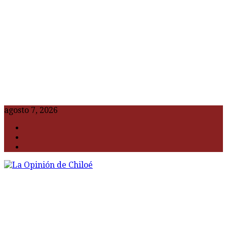
agosto 7, 2026
F
t
G