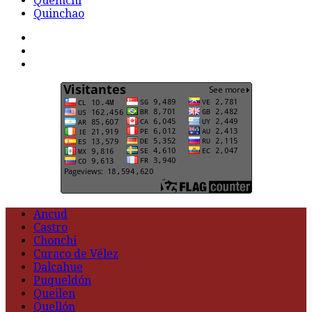
Quemchi
Quinchao
F
t
G
Ancud
Castro
Chonchi
Curaco de Vélez
Dalcahue
Puqueldón
Queilen
Quellón