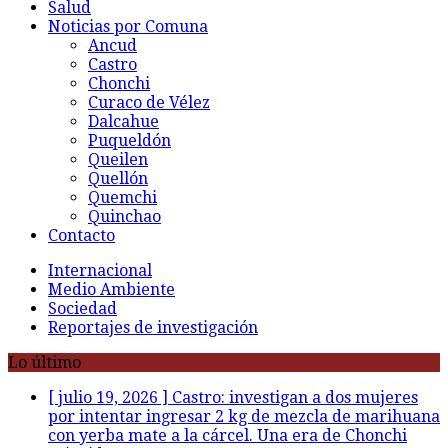
Salud
Noticias por Comuna
Ancud
Castro
Chonchi
Curaco de Vélez
Dalcahue
Puqueldón
Queilen
Quellón
Quemchi
Quinchao
Contacto
Internacional
Medio Ambiente
Sociedad
Reportajes de investigación
Lo último
[ julio 19, 2026 ]
Castro: investigan a dos mujeres
por intentar ingresar 2 kg de mezcla de marihuana
con yerba mate a la cárcel. Una era de Chonchi