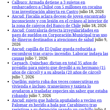
Calbuco: Armada detiene a 3 sujetos en
embarcadero a Chiloé con 5 millones en cocaína
tras investigación abierta en Castro
julio 18, 2026
Ancud: Fiscalía aclara deceso de joven encontrado
inconsciente y con lesión en el cráneo al interior de
la zona de cajeros del Banco de Chile
julio 18, 2026
Ancud: Contraloría detecta irregularidades en
pago de sueldos en Corporación Municipal tras uso
de dineros destinados a atenciones de salud
julio 9,
2026
Ancud: capilla de El Quilar queda reducida a
escombros tras «raro» incendio. Labocar indaga las
causas
julio 7, 2026
Caguach, Quinchao: dictan en total 35 años de
presidio para sujeto que degolló a su hermano (15
años de cárcel) y a su abuela (20 años de cárcel)
julio 7, 2026
Quellón: sujeto roba dos veces consecutivas en
vivienda e incluso, transeúntes y taxista lo
ayudaron a trasladar especies sin saber que estaba
robando
julio 7, 2026
Ancud: sujeto que habría apuñalado a vecino en
Palomar es herido a bala por Carabinero tras
resistirse a su detención usando un cuchillo
julio 4,