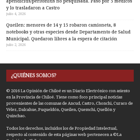
apendicitis/peritonitis no pesquisada. Pasó por 5 médicos
y lo trasladaron a Castro
julio 4, 2026
Queilen: menores de 14 y 15 robaron camioneta, 8
notebooks y otras especies desde Departamento de Salud
Municipal. Quedaron libres a la espera de citación
julio 2, 2026
¿QUIÉNES SOMOS?
© 2016 La Opinión de Chiloé es un Diario Electrónico con asiento
en la Provincia de Chiloé. Tiene como foco principal noticias
provenientes de las comunas de Ancud, Castro, Chonchi, Curaco de
Vélez, Dalcahue, Puqueldón, Queilen, Quemchi, Quellón y
Quinchao.
Todos los derechos, incluidos los de Propiedad Intelectual,
respecto al contenido de esta páginas web pertenecen a ©La