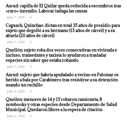
Ancud: capilla de El Quilar queda reducida a escombros tras
«raro» incendio. Labocar indaga las causas
julio 7, 2026
0
Caguach, Quinchao: dictan en total 35 años de presidio para
sujeto que degolló a su hermano (15 años de cárcel) y a su
abuela (20 años de cárcel)
julio 7, 2026
0
Quellón: sujeto roba dos veces consecutivas en vivienda e
incluso, transeúntes y taxista lo ayudaron a trasladar
especies sin saber que estaba robando
julio 7, 2026
0
Ancud: sujeto que habría apuñalado a vecino en Palomar es
herido a bala por Carabinero tras resistirse a su detención
usando un cuchillo
julio 4, 2026
0
Queilen: menores de 14 y 15 robaron camioneta, 8
notebooks y otras especies desde Departamento de Salud
Municipal. Quedaron libres a la espera de citación
julio 2, 2026
0