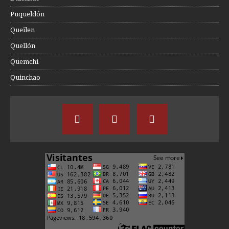
Puqueldón
Queilen
Quellón
Quemchi
Quinchao