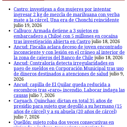
Castro: investigan a dos mujeres por intentar
ingresar 2 kg de mezcla de marihuana con yerba
mate a la cárcel. Una era de Chonchi reincidente
julio 19, 2026
Calbuco: Armada detiene a 3 sujetos en
embarcadero a Chiloé con 5 millones en cocaína
tras investigación abierta en Castro
julio 18, 2026
Ancud: Fiscalía aclara deceso de joven encontrado
inconsciente y con lesión en el cráneo al interior de
la zona de cajeros del Banco de Chile
julio 18, 2026
Ancud: Contraloría detecta irregularidades en
pago de sueldos en Corporación Municipal tras uso
de dineros destinados a atenciones de salud
julio 9,
2026
Ancud: capilla de El Quilar queda reducida a
escombros tras «raro» incendio. Labocar indaga las
causas
julio 7, 2026
Caguach, Quinchao: dictan en total 35 años de
presidio para sujeto que degolló a su hermano (15
años de cárcel) y a su abuela (20 años de cárcel)
julio 7, 2026
Quellón: sujeto roba dos veces consecutivas en