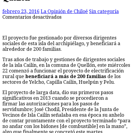
febrero 23, 2016
La Opinión de Chiloé
Sin categoría
en
Comentarios desactivados
Ponen
en
marcha
El proyecto fue gestionado por diversos dirigentes
proyecto
sociales de esta isla del archipiélago, y beneficiará a
de
alrededor de 200 familias.
energía
eléctrica
Tras años de trabajo y gestiones de dirigentes sociales
en
de la isla Cailín, en la comuna de ‪‎Quellón, este miércoles
isla
22 comenzó a funcionar el proyecto de electrificación
Cailín,
rural que
beneficiará a más de 200 familias
de los
Quellón
sectores de Yelcho, Capilla Cailín, Huelpún y Pelu.
El proyecto de larga data, dio sus primeros pasos
significativos en 2013 cuando se procedieron a
firmar las autorizaciones para los pasos de
servidumbre; José Chodil, Presidente de la Junta de
Vecinos de Isla Cailín señalaba en esa época su anhelo
de contar prontamente con el proyecto terminado “para
no andar con los bidones [de combustible] en la mano”,
algo que finalmente se concretó este martes.