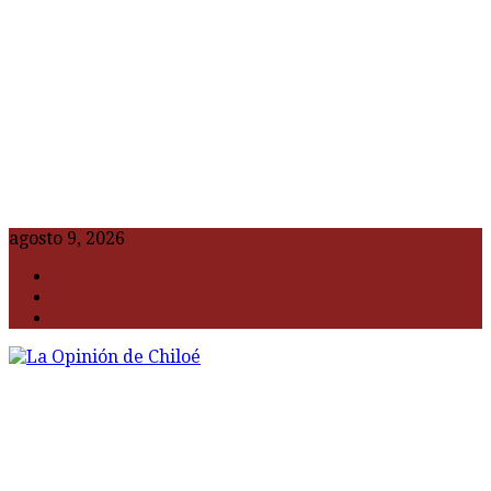
agosto 9, 2026
F
t
G