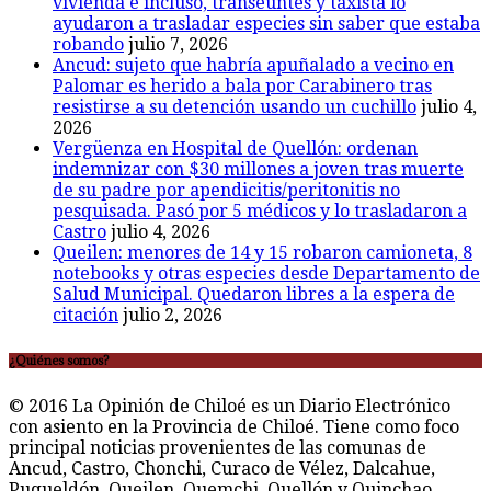
vivienda e incluso, transeúntes y taxista lo
ayudaron a trasladar especies sin saber que estaba
robando
julio 7, 2026
Ancud: sujeto que habría apuñalado a vecino en
Palomar es herido a bala por Carabinero tras
resistirse a su detención usando un cuchillo
julio 4,
2026
Vergüenza en Hospital de Quellón: ordenan
indemnizar con $30 millones a joven tras muerte
de su padre por apendicitis/peritonitis no
pesquisada. Pasó por 5 médicos y lo trasladaron a
Castro
julio 4, 2026
Queilen: menores de 14 y 15 robaron camioneta, 8
notebooks y otras especies desde Departamento de
Salud Municipal. Quedaron libres a la espera de
citación
julio 2, 2026
¿Quiénes somos?
© 2016 La Opinión de Chiloé es un Diario Electrónico
con asiento en la Provincia de Chiloé. Tiene como foco
principal noticias provenientes de las comunas de
Ancud, Castro, Chonchi, Curaco de Vélez, Dalcahue,
Puqueldón, Queilen, Quemchi, Quellón y Quinchao.