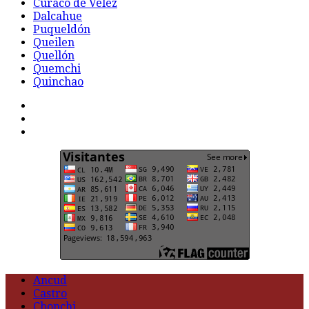
Curaco de Vélez
Dalcahue
Puqueldón
Queilen
Quellón
Quemchi
Quinchao
F
t
G
Ancud
Castro
Chonchi