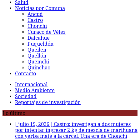
Salud
Noticias por Comuna
Ancud
Castro
Chonchi
Curaco de Vélez
Dalcahue
Puqueldón
Queilen
Quellón
Quemchi
Quinchao
Contacto
Internacional
Medio Ambiente
Sociedad
Reportajes de investigación
Lo último
[ julio 19, 2026 ]
Castro: investigan a dos mujeres
por intentar ingresar 2 kg de mezcla de marihuana
con yerba mate a la cárcel. Una era de Chonchi