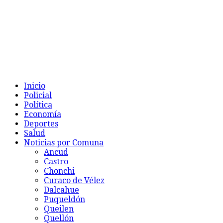
Inicio
Policial
Política
Economía
Deportes
Salud
Noticias por Comuna
Ancud
Castro
Chonchi
Curaco de Vélez
Dalcahue
Puqueldón
Queilen
Quellón