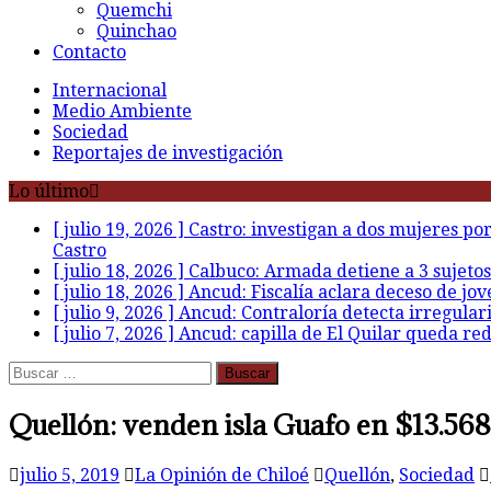
Quemchi
Quinchao
Contacto
Internacional
Medio Ambiente
Sociedad
Reportajes de investigación
Lo último
[ julio 19, 2026 ]
Castro: investigan a dos mujeres po
Castro
[ julio 18, 2026 ]
Calbuco: Armada detiene a 3 sujetos
[ julio 18, 2026 ]
Ancud: Fiscalía aclara deceso de jov
[ julio 9, 2026 ]
Ancud: Contraloría detecta irregular
[ julio 7, 2026 ]
Ancud: capilla de El Quilar queda re
Buscar:
Quellón: venden isla Guafo en $13.568
julio 5, 2019
La Opinión de Chiloé
Quellón
,
Sociedad