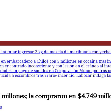
r intentar ingresar 2 kg de mezcla de marihuana con yerba
 en embarcadero a Chiloé con 5 millones en cocaína tras in
en encontrado inconsciente y con lesión en el cráneo al int
idades en pago de sueldos en Corporación Municipal tras u
ducida a escombros tras «raro» incendio. Labocar indaga la
 millones; la compraron en $4.749 mill
0