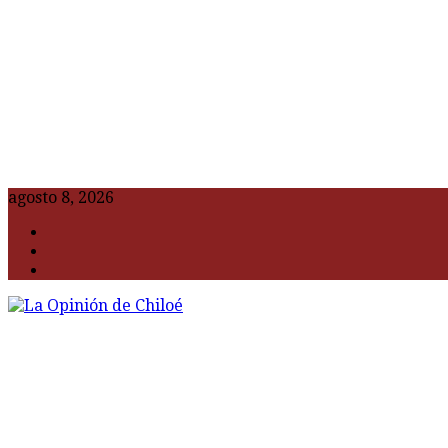
agosto 8, 2026
F
t
G