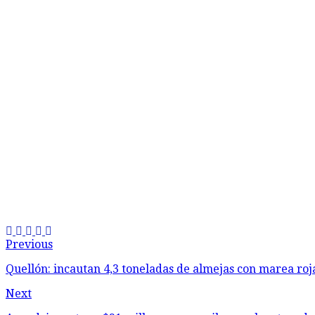
Previous
Quellón: incautan 4,3 toneladas de almejas con marea roj
Next