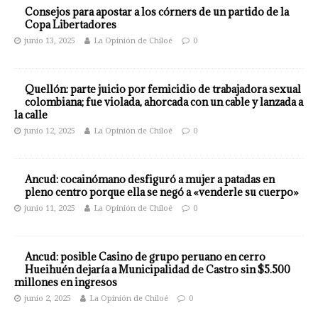
Consejos para apostar a los córners de un partido de la
Copa Libertadores
junio 13, 2025
La Opinión de Chiloé
0
Quellón: parte juicio por femicidio de trabajadora sexual
colombiana; fue violada, ahorcada con un cable y lanzada a
la calle
junio 12, 2025
La Opinión de Chiloé
0
Ancud: cocainómano desfiguró a mujer a patadas en
pleno centro porque ella se negó a «venderle su cuerpo»
junio 11, 2025
La Opinión de Chiloé
0
Ancud: posible Casino de grupo peruano en cerro
Hueihuén dejaría a Municipalidad de Castro sin $5.500
millones en ingresos
junio 2, 2025
La Opinión de Chiloé
0