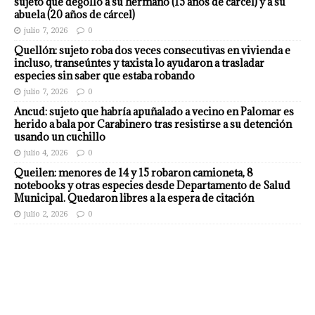
sujeto que degolló a su hermano (15 años de cárcel) y a su
abuela (20 años de cárcel)
julio 7, 2026
0
Quellón: sujeto roba dos veces consecutivas en vivienda e
incluso, transeúntes y taxista lo ayudaron a trasladar
especies sin saber que estaba robando
julio 7, 2026
0
Ancud: sujeto que habría apuñalado a vecino en Palomar es
herido a bala por Carabinero tras resistirse a su detención
usando un cuchillo
julio 4, 2026
0
Queilen: menores de 14 y 15 robaron camioneta, 8
notebooks y otras especies desde Departamento de Salud
Municipal. Quedaron libres a la espera de citación
julio 2, 2026
0