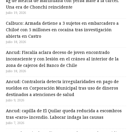
kg de mezcla de marihuana con yerba mate a la cárcel.
Una era de Chonchi reincidente
julio 19, 2026
Calbuco: Armada detiene a 3 sujetos en embarcadero a
Chiloé con 5 millones en cocaína tras investigación
abierta en Castro
julio 18, 2026
Ancud: Fiscalía aclara deceso de joven encontrado
inconsciente y con lesión en el cráneo al interior de la
zona de cajeros del Banco de Chile
julio 18, 2026
Ancud: Contraloría detecta irregularidades en pago de
sueldos en Corporación Municipal tras uso de dineros
destinados a atenciones de salud
julio 9, 2026
Ancud: capilla de El Quilar queda reducida a escombros
tras «raro» incendio. Labocar indaga las causas
julio 7, 2026