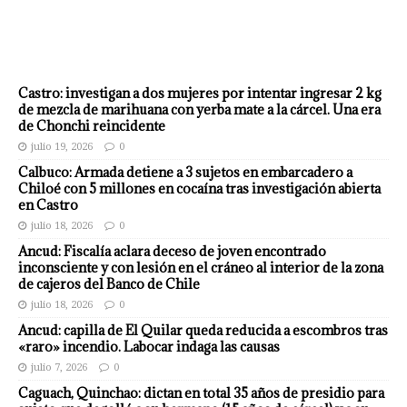
Castro: investigan a dos mujeres por intentar ingresar 2 kg
de mezcla de marihuana con yerba mate a la cárcel. Una era
de Chonchi reincidente
julio 19, 2026
0
Calbuco: Armada detiene a 3 sujetos en embarcadero a
Chiloé con 5 millones en cocaína tras investigación abierta
en Castro
julio 18, 2026
0
Ancud: Fiscalía aclara deceso de joven encontrado
inconsciente y con lesión en el cráneo al interior de la zona
de cajeros del Banco de Chile
julio 18, 2026
0
Ancud: capilla de El Quilar queda reducida a escombros tras
«raro» incendio. Labocar indaga las causas
julio 7, 2026
0
Caguach, Quinchao: dictan en total 35 años de presidio para