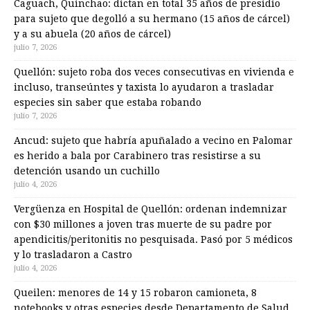
Caguach, Quinchao: dictan en total 35 años de presidio
para sujeto que degolló a su hermano (15 años de cárcel)
y a su abuela (20 años de cárcel)
julio 7, 2026
Quellón: sujeto roba dos veces consecutivas en vivienda e
incluso, transeúntes y taxista lo ayudaron a trasladar
especies sin saber que estaba robando
julio 7, 2026
Ancud: sujeto que habría apuñalado a vecino en Palomar
es herido a bala por Carabinero tras resistirse a su
detención usando un cuchillo
julio 4, 2026
Vergüenza en Hospital de Quellón: ordenan indemnizar
con $30 millones a joven tras muerte de su padre por
apendicitis/peritonitis no pesquisada. Pasó por 5 médicos
y lo trasladaron a Castro
julio 4, 2026
Queilen: menores de 14 y 15 robaron camioneta, 8
notebooks y otras especies desde Departamento de Salud