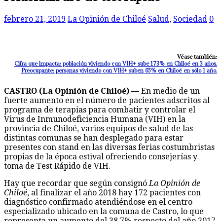
febrero 21, 2019
La Opinión de Chiloé
Salud
,
Sociedad
0
Véase también:
Cifra que impacta: población viviendo con VIH+ sube 173% en Chiloé en 3 años.
Preocupante: personas viviendo con VIH+ suben 65% en Chiloé en sólo 1 año.
CASTRO (La Opinión de Chiloé) —
En medio de un
fuerte aumento en el número de pacientes adscritos al
programa de terapias para combatir y controlar el
Virus de Inmunodeficiencia Humana (VIH) en la
provincia de Chiloé, varios equipos de salud de las
distintas comunas se han desplegado para estar
presentes con stand en las diversas ferias costumbristas
propias de la época estival ofreciendo consejerías y
toma de Test Rápido de VIH.
Hay que recordar que según consignó
La Opinión de
Chiloé
, al finalizar el año 2018 hay 172 pacientes con
diagnóstico confirmado atendiéndose en el centro
especializado ubicado en la comuna de Castro, lo que
representa un aumento del 38,7% respecto del año 2017