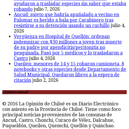
ayudaron a trasladar especies sin saber que estaba
robando
julio 7, 2026
Ancud: sujeto que habría apuñalado a vecino en
Palomar es herido a bala por Carabinero tras
resistirse a su detención usando un cuchillo
julio 4,
2026
Vergüenza en Hospital de Quellón: ordenan
indemnizar con $30 millones a joven tras muerte
de su padre por apendicitis/peritonitis no
pesquisada. Pasó por 5 médicos y lo trasladaron a
Castro
julio 4, 2026
Queilen: menores de 14 y 15 robaron camioneta, 8
notebooks y otras especies desde Departamento de
Salud Municipal. Quedaron libres a la espera de
citación
julio 2, 2026
¿Quiénes somos?
© 2016 La Opinión de Chiloé es un Diario Electrónico
con asiento en la Provincia de Chiloé. Tiene como foco
principal noticias provenientes de las comunas de
Ancud, Castro, Chonchi, Curaco de Vélez, Dalcahue,
Puqueldón, Queilen, Quemchi, Quellón y Quinchao.