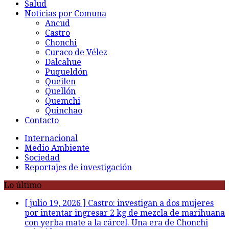
Salud
Noticias por Comuna
Ancud
Castro
Chonchi
Curaco de Vélez
Dalcahue
Puqueldón
Queilen
Quellón
Quemchi
Quinchao
Contacto
Internacional
Medio Ambiente
Sociedad
Reportajes de investigación
Lo último
[ julio 19, 2026 ]
Castro: investigan a dos mujeres
por intentar ingresar 2 kg de mezcla de marihuana
con yerba mate a la cárcel. Una era de Chonchi