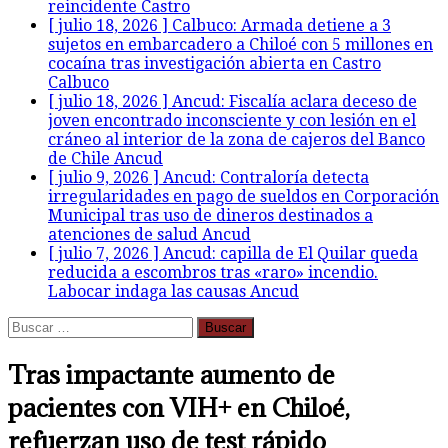
reincidente
Castro
[ julio 18, 2026 ]
Calbuco: Armada detiene a 3
sujetos en embarcadero a Chiloé con 5 millones en
cocaína tras investigación abierta en Castro
Calbuco
[ julio 18, 2026 ]
Ancud: Fiscalía aclara deceso de
joven encontrado inconsciente y con lesión en el
cráneo al interior de la zona de cajeros del Banco
de Chile
Ancud
[ julio 9, 2026 ]
Ancud: Contraloría detecta
irregularidades en pago de sueldos en Corporación
Municipal tras uso de dineros destinados a
atenciones de salud
Ancud
[ julio 7, 2026 ]
Ancud: capilla de El Quilar queda
reducida a escombros tras «raro» incendio.
Labocar indaga las causas
Ancud
Buscar:
Tras impactante aumento de
pacientes con VIH+ en Chiloé,
refuerzan uso de test rápido