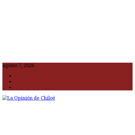
agosto 7, 2026
F
t
G