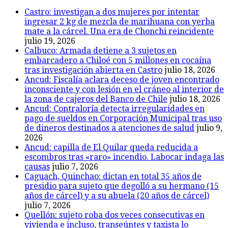
Castro: investigan a dos mujeres por intentar
ingresar 2 kg de mezcla de marihuana con yerba
mate a la cárcel. Una era de Chonchi reincidente
julio 19, 2026
Calbuco: Armada detiene a 3 sujetos en
embarcadero a Chiloé con 5 millones en cocaína
tras investigación abierta en Castro
julio 18, 2026
Ancud: Fiscalía aclara deceso de joven encontrado
inconsciente y con lesión en el cráneo al interior de
la zona de cajeros del Banco de Chile
julio 18, 2026
Ancud: Contraloría detecta irregularidades en
pago de sueldos en Corporación Municipal tras uso
de dineros destinados a atenciones de salud
julio 9,
2026
Ancud: capilla de El Quilar queda reducida a
escombros tras «raro» incendio. Labocar indaga las
causas
julio 7, 2026
Caguach, Quinchao: dictan en total 35 años de
presidio para sujeto que degolló a su hermano (15
años de cárcel) y a su abuela (20 años de cárcel)
julio 7, 2026
Quellón: sujeto roba dos veces consecutivas en
vivienda e incluso, transeúntes y taxista lo