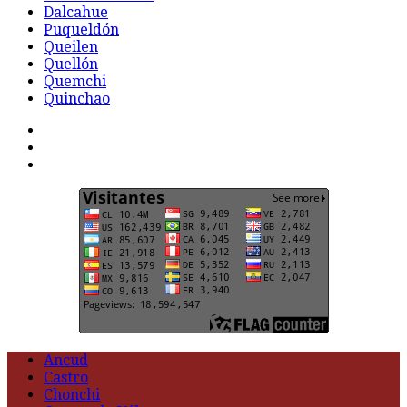
Dalcahue
Puqueldón
Queilen
Quellón
Quemchi
Quinchao
F
t
G
Ancud
Castro
Chonchi