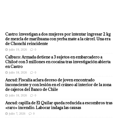
Castro: investigan a dos mujeres por intentar ingresar 2 kg
de mezcla de marihuana con yerba mate a la cárcel. Una era
de Chonchi reincidente
julio 19, 2026
0
Calbuco: Armada detiene a 3 sujetos en embarcadero a
Chiloé con 5 millones en cocaína tras investigación abierta
en Castro
julio 18, 2026
0
Ancud: Fiscalía aclara deceso de joven encontrado
inconsciente y con lesión en el cráneo al interior de la zona
de cajeros del Banco de Chile
julio 18, 2026
0
Ancud: capilla de El Quilar queda reducida a escombros tras
«raro» incendio. Labocar indaga las causas
julio 7, 2026
0