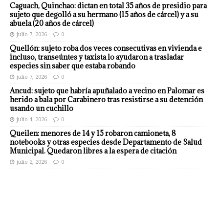
Caguach, Quinchao: dictan en total 35 años de presidio para
sujeto que degolló a su hermano (15 años de cárcel) y a su
abuela (20 años de cárcel)
julio 7, 2026
0
Quellón: sujeto roba dos veces consecutivas en vivienda e
incluso, transeúntes y taxista lo ayudaron a trasladar
especies sin saber que estaba robando
julio 7, 2026
0
Ancud: sujeto que habría apuñalado a vecino en Palomar es
herido a bala por Carabinero tras resistirse a su detención
usando un cuchillo
julio 4, 2026
0
Queilen: menores de 14 y 15 robaron camioneta, 8
notebooks y otras especies desde Departamento de Salud
Municipal. Quedaron libres a la espera de citación
julio 2, 2026
0