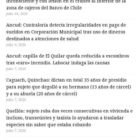
inconsciente y con lesión en el cráneo al interior de la
zona de cajeros del Banco de Chile
julio 18, 2026
Ancud: Contraloría detecta irregularidades en pago de
sueldos en Corporación Municipal tras uso de dineros
destinados a atenciones de salud
julio 9, 2026
Ancud: capilla de El Quilar queda reducida a escombros
tras «raro» incendio. Labocar indaga las causas
julio 7, 2026
Caguach, Quinchao: dictan en total 35 años de presidio
para sujeto que degolló a su hermano (15 años de cárcel)
y a su abuela (20 años de cárcel)
julio 7, 2026
Quellón: sujeto roba dos veces consecutivas en vivienda e
incluso, transeúntes y taxista lo ayudaron a trasladar
especies sin saber que estaba robando
julio 7, 2026