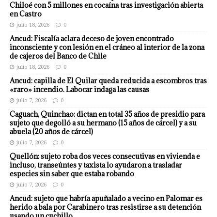
Chiloé con 5 millones en cocaína tras investigación abierta
en Castro
julio 18, 2026
0
Ancud: Fiscalía aclara deceso de joven encontrado
inconsciente y con lesión en el cráneo al interior de la zona
de cajeros del Banco de Chile
julio 18, 2026
0
Ancud: capilla de El Quilar queda reducida a escombros tras
«raro» incendio. Labocar indaga las causas
julio 7, 2026
0
Caguach, Quinchao: dictan en total 35 años de presidio para
sujeto que degolló a su hermano (15 años de cárcel) y a su
abuela (20 años de cárcel)
julio 7, 2026
0
Quellón: sujeto roba dos veces consecutivas en vivienda e
incluso, transeúntes y taxista lo ayudaron a trasladar
especies sin saber que estaba robando
julio 7, 2026
0
Ancud: sujeto que habría apuñalado a vecino en Palomar es
herido a bala por Carabinero tras resistirse a su detención
usando un cuchillo