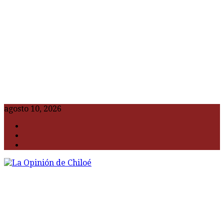
agosto 10, 2026
F
t
G