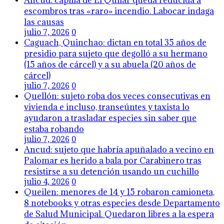
Ancud: capilla de El Quilar queda reducida a
escombros tras «raro» incendio. Labocar indaga
las causas
julio 7, 2026
0
Caguach, Quinchao: dictan en total 35 años de
presidio para sujeto que degolló a su hermano
(15 años de cárcel) y a su abuela (20 años de
cárcel)
julio 7, 2026
0
Quellón: sujeto roba dos veces consecutivas en
vivienda e incluso, transeúntes y taxista lo
ayudaron a trasladar especies sin saber que
estaba robando
julio 7, 2026
0
Ancud: sujeto que habría apuñalado a vecino en
Palomar es herido a bala por Carabinero tras
resistirse a su detención usando un cuchillo
julio 4, 2026
0
Queilen: menores de 14 y 15 robaron camioneta,
8 notebooks y otras especies desde Departamento
de Salud Municipal. Quedaron libres a la espera