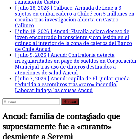
reincidente
Castro
[ julio 18, 2026 ]
Calbuco: Armada detiene a 3
sujetos en embarcadero a Chiloé con 5 millones en
cocaína tras investigación abierta en Castro
Calbuco
[ julio 18, 2026 ]
Ancud: Fiscalía aclara deceso de
joven encontrado inconsciente y con lesión en el
cráneo al interior de la zona de cajeros del Banco
de Chile
Ancud
[ julio 9, 2026 ]
Ancud: Contraloría detecta
irregularidades en pago de sueldos en Corporación
Municipal tras uso de dineros destinados a
atenciones de salud
Ancud
[ julio 7, 2026 ]
Ancud: capilla de El Quilar queda
reducida a escombros tras «raro» incendio.
Labocar indaga las causas
Ancud
Buscar:
Ancud: familia de contagiado que
supuestamente fue a «curanto»
desmiente a Seremi