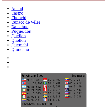
Ancud
Castro
Chonchi
Curaco de Vélez
Dalcahue
Puqueldón
Queilen
Quellón
Quemchi
Quinchao
F
t
G