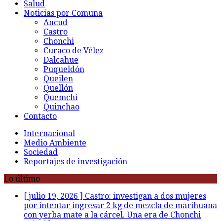
Salud
Noticias por Comuna
Ancud
Castro
Chonchi
Curaco de Vélez
Dalcahue
Puqueldón
Queilen
Quellón
Quemchi
Quinchao
Contacto
Internacional
Medio Ambiente
Sociedad
Reportajes de investigación
Lo último
[ julio 19, 2026 ]
Castro: investigan a dos mujeres
por intentar ingresar 2 kg de mezcla de marihuana
con yerba mate a la cárcel. Una era de Chonchi