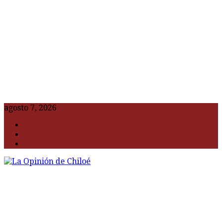
agosto 7, 2026
F
t
G