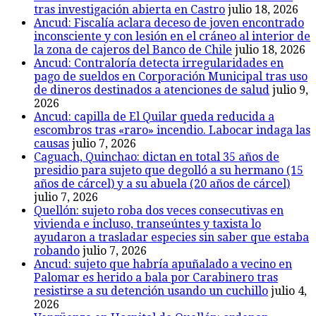
tras investigación abierta en Castro
julio 18, 2026
Ancud: Fiscalía aclara deceso de joven encontrado
inconsciente y con lesión en el cráneo al interior de
la zona de cajeros del Banco de Chile
julio 18, 2026
Ancud: Contraloría detecta irregularidades en
pago de sueldos en Corporación Municipal tras uso
de dineros destinados a atenciones de salud
julio 9,
2026
Ancud: capilla de El Quilar queda reducida a
escombros tras «raro» incendio. Labocar indaga las
causas
julio 7, 2026
Caguach, Quinchao: dictan en total 35 años de
presidio para sujeto que degolló a su hermano (15
años de cárcel) y a su abuela (20 años de cárcel)
julio 7, 2026
Quellón: sujeto roba dos veces consecutivas en
vivienda e incluso, transeúntes y taxista lo
ayudaron a trasladar especies sin saber que estaba
robando
julio 7, 2026
Ancud: sujeto que habría apuñalado a vecino en
Palomar es herido a bala por Carabinero tras
resistirse a su detención usando un cuchillo
julio 4,
2026