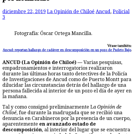
diciembre 22, 2019
La Opinión de Chiloé
Ancud
,
Policial
3
Fotografía: Óscar Ortega Mancilla.
Véase también:
Ancud: reportan hallazgo de cadáver en descomposición en un pozo de Pudeto Bajo
.
ANCUD (La Opinión de Chiloé) —
Varias pesquisas,
empadronamientos e interrogatorios realizaron
durante las últimas horas tanto detectives de la Policía
de Investigaciones de Ancud como de Puerto Montt para
dilucidar las circunstancias detrás del hallazgo de una
persona fallecida al interior de un pozo el día de ayer en
la mañana.
Tal y como consignó preliminarmente L
a Opinión de
Chiloé
, fue durante la madrugada que se recibió una
denuncia en Carabineros por la presencia de un cuerpo,
aparentemente
en avanzado estado de
descomposición
, al interior del lugar que se encuentra