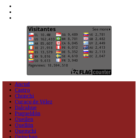
F
t
G
Ancud
Castro
Chonchi
Curaco de Vélez
Dalcahue
Puqueldón
Queilen
Quellón
Quemchi
Quinchao