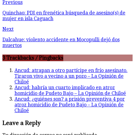
Previous
Quinchao: PDI en frenética búsqueda de asesino(s) de
mujer en isla Caguach
Next
Dalcahue: violento accidente en Mocopulli dejó dos
muertos
3 Trackbacks / Pingbacks
Ancud: atrapan a otro partícipe en frío asesinato.
Tiraron vivo a vecino a un pozo – La Opinión de
Chiloé
Ancud: habría un cuarto implicado en atroz
homicidio de Pudeto Bajo – La Opinión de Chiloé
Ancud: ¿quiénes son? a prisión preventiva 4 por
atroz homicidio de Pudeto Bajo – La Opinión de
Chiloé
Leave a Reply