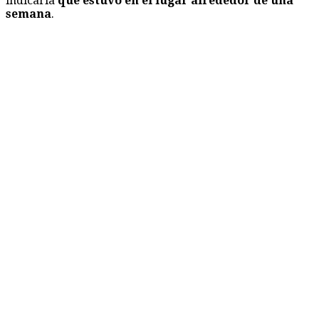
indicaría
que estuvo en el lugar alrededor de una
semana
.