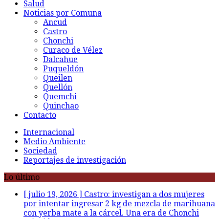
Salud
Noticias por Comuna
Ancud
Castro
Chonchi
Curaco de Vélez
Dalcahue
Puqueldón
Queilen
Quellón
Quemchi
Quinchao
Contacto
Internacional
Medio Ambiente
Sociedad
Reportajes de investigación
Lo último
[ julio 19, 2026 ]
Castro: investigan a dos mujeres
por intentar ingresar 2 kg de mezcla de marihuana
con yerba mate a la cárcel. Una era de Chonchi