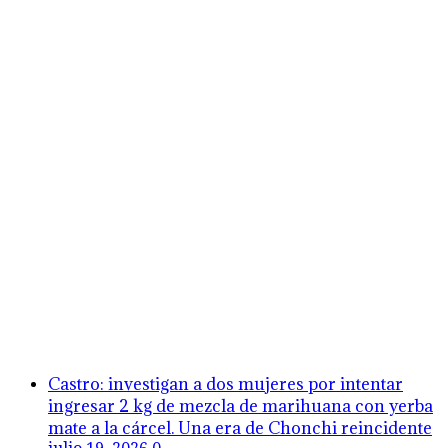
Castro: investigan a dos mujeres por intentar
ingresar 2 kg de mezcla de marihuana con yerba
mate a la cárcel. Una era de Chonchi reincidente
julio 19, 2026
0
Calbuco: Armada detiene a 3 sujetos en
embarcadero a Chiloé con 5 millones en cocaína
tras investigación abierta en Castro