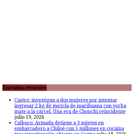
Entradas recientes
Castro: investigan a dos mujeres por intentar
ingresar 2 kg de mezcla de marihuana con yerba
mate a la cárcel. Una era de Chonchi reincidente
julio 19, 2026
Calbuco: Armada detiene a 3 sujetos en
embarcadero a Chiloé con 5 millones en cocaína
tras investigación abierta en Castro
julio 18, 2026
Ancud: Fiscalía aclara deceso de joven encontrado
inconsciente y con lesión en el cráneo al interior de
la zona de cajeros del Banco de Chile
julio 18, 2026