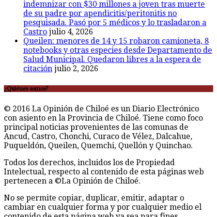
Castro
julio 4, 2026
Queilen: menores de 14 y 15 robaron camioneta, 8
notebooks y otras especies desde Departamento de
Salud Municipal. Quedaron libres a la espera de
citación
julio 2, 2026
¿Quiénes somos?
© 2016 La Opinión de Chiloé es un Diario Electrónico
con asiento en la Provincia de Chiloé. Tiene como foco
principal noticias provenientes de las comunas de
Ancud, Castro, Chonchi, Curaco de Vélez, Dalcahue,
Puqueldón, Queilen, Quemchi, Quellón y Quinchao.
Todos los derechos, incluidos los de Propiedad
Intelectual, respecto al contenido de esta páginas web
pertenecen a ©La Opinión de Chiloé.
No se permite copiar, duplicar, emitir, adaptar o
cambiar en cualquier forma y por cualquier medio el
contenido de esta página web ya sea para fines
comerciales y/o fines sin lucro sin previa autorización
de ©La Opinión de Chiloé, salvo las excepciones que
indique la Ley 17336 sobre Propiedad Intelectual.