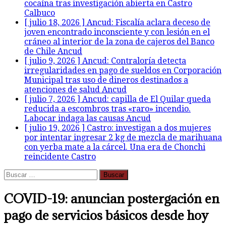
cocaína tras investigación abierta en Castro
cráneo al interior de la zona de cajeros del Banco
Calbuco
de Chile
Ancud
[ julio 9, 2026 ]
Ancud: Contraloría detecta
irregularidades en pago de sueldos en Corporación
Municipal tras uso de dineros destinados a
atenciones de salud
Ancud
[ julio 7, 2026 ]
Ancud: capilla de El Quilar queda
reducida a escombros tras «raro» incendio.
Labocar indaga las causas
Ancud
[ julio 19, 2026 ]
Castro: investigan a dos mujeres
por intentar ingresar 2 kg de mezcla de marihuana
con yerba mate a la cárcel. Una era de Chonchi
reincidente
Castro
Buscar:
COVID-19: anuncian postergación en
pago de servicios básicos desde hoy
para el 40% más vulnerable
marzo 27, 2020
La Opinión de Chiloé
Economía
,
Política
,