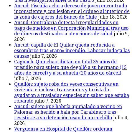
Ancud: Contraloría detecta irregularidades en
pago de sueldos en Corporación Municipal tras uso
de dineros destinados a atenciones de salud
julio 9,
2026
Ancud: capilla de El Quilar queda reducida a
escombros tras «raro» incendio. Labocar indaga las
causas
julio 7, 2026
Caguach, Quinchao: dictan en total 35 años de
presidio para sujeto que degolló a su hermano (15
años de cárcel) y a su abuela (20 años de cárcel)
julio 7, 2026
Quellón: sujeto roba dos veces consecutivas en
vivienda e incluso, transeúntes y taxista lo
ayudaron a trasladar especies sin saber que estaba
robando
julio 7, 2026
Ancud: sujeto que habría apuñalado a vecino en
Palomar es herido a bala por Carabinero tras
resistirse a su detención usando un cuchillo
julio 4,
2026
Vergüenza en Hospital de Quellón: ordenan
indemnizar con $30 millones a joven tras muerte
de su padre por apendicitis/peritonitis no
pesquisada. Pasó por 5 médicos y lo trasladaron a