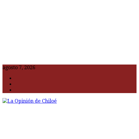
agosto 7, 2026
F
t
G