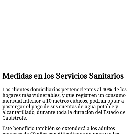
Medidas en los Servicios Sanitario
s
Los clientes domiciliarios pertenecientes al 40% de los
hogares más vulnerables, y que registren un consumo
mensual inferior a 10 metros cúbicos, podrán optar a
postergar el pago de sus cuentas de agua potable y
alcantarillado, durante toda la duración del Estado de
Catástrofe.
Este beneficio también se extenderá a los adultos
mayores de 60 años con dificultades de pago y a las
personas que pierdan sus empleos durante el periodo
de Emergencia. 3 Estos costos serán prorrateados en las
cuentas de los 12 meses siguientes, sin multas ni