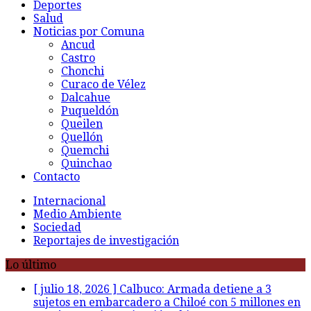
Deportes
Salud
Noticias por Comuna
Ancud
Castro
Chonchi
Curaco de Vélez
Dalcahue
Puqueldón
Queilen
Quellón
Quemchi
Quinchao
Contacto
Internacional
Medio Ambiente
Sociedad
Reportajes de investigación
Lo último
[ julio 18, 2026 ]
Calbuco: Armada detiene a 3
[ julio 18, 2026 ]
Ancud: Fiscalía aclara deceso de
sujetos en embarcadero a Chiloé con 5 millones en
joven encontrado inconsciente y con lesión en el