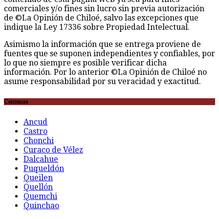
Asimismo la información que se entrega proviene de
fuentes que se suponen independientes y confiables, por
lo que no siempre es posible verificar dicha
información. Por lo anterior ©La Opinión de Chiloé no
asume responsabilidad por su veracidad y exactitud.
Comunas
Ancud
Castro
Chonchi
Curaco de Vélez
Dalcahue
Puqueldón
Queilen
Quellón
Quemchi
Quinchao
F
t
G