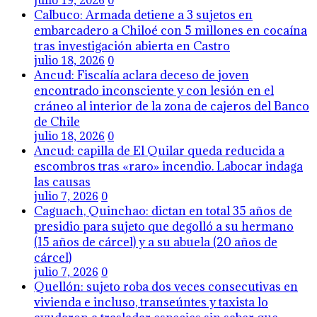
julio 18, 2026
0
Ancud: Fiscalía aclara deceso de joven
encontrado inconsciente y con lesión en el
cráneo al interior de la zona de cajeros del Banco
de Chile
julio 18, 2026
0
Ancud: capilla de El Quilar queda reducida a
escombros tras «raro» incendio. Labocar indaga
las causas
julio 7, 2026
0
Caguach, Quinchao: dictan en total 35 años de
presidio para sujeto que degolló a su hermano
(15 años de cárcel) y a su abuela (20 años de
cárcel)
julio 7, 2026
0
Quellón: sujeto roba dos veces consecutivas en
vivienda e incluso, transeúntes y taxista lo
ayudaron a trasladar especies sin saber que
estaba robando
julio 7, 2026
0
Ancud: sujeto que habría apuñalado a vecino en