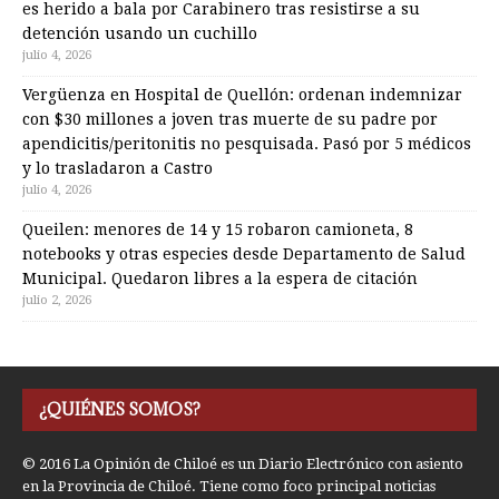
es herido a bala por Carabinero tras resistirse a su
detención usando un cuchillo
julio 4, 2026
Vergüenza en Hospital de Quellón: ordenan indemnizar
con $30 millones a joven tras muerte de su padre por
apendicitis/peritonitis no pesquisada. Pasó por 5 médicos
y lo trasladaron a Castro
julio 4, 2026
Queilen: menores de 14 y 15 robaron camioneta, 8
notebooks y otras especies desde Departamento de Salud
Municipal. Quedaron libres a la espera de citación
julio 2, 2026
¿QUIÉNES SOMOS?
© 2016 La Opinión de Chiloé es un Diario Electrónico con asiento
en la Provincia de Chiloé. Tiene como foco principal noticias