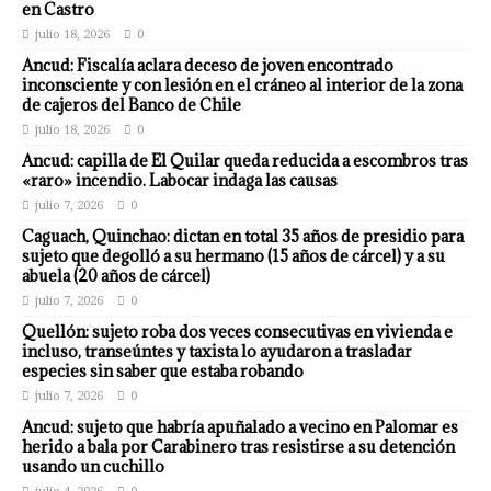
en Castro
julio 18, 2026
0
Ancud: Fiscalía aclara deceso de joven encontrado
inconsciente y con lesión en el cráneo al interior de la zona
de cajeros del Banco de Chile
julio 18, 2026
0
Ancud: capilla de El Quilar queda reducida a escombros tras
«raro» incendio. Labocar indaga las causas
julio 7, 2026
0
Caguach, Quinchao: dictan en total 35 años de presidio para
sujeto que degolló a su hermano (15 años de cárcel) y a su
abuela (20 años de cárcel)
julio 7, 2026
0
Quellón: sujeto roba dos veces consecutivas en vivienda e
incluso, transeúntes y taxista lo ayudaron a trasladar
especies sin saber que estaba robando
julio 7, 2026
0
Ancud: sujeto que habría apuñalado a vecino en Palomar es
herido a bala por Carabinero tras resistirse a su detención
usando un cuchillo