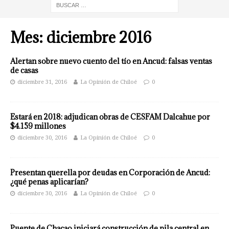
Mes:
diciembre 2016
Alertan sobre nuevo cuento del tío en Ancud: falsas ventas
de casas
diciembre 31, 2016
La Opinión de Chiloé
0
Estará en 2018: adjudican obras de CESFAM Dalcahue por
$4.159 millones
diciembre 30, 2016
La Opinión de Chiloé
0
Presentan querella por deudas en Corporación de Ancud:
¿qué penas aplicarían?
diciembre 30, 2016
La Opinión de Chiloé
0
Puente de Chacao iniciará construcción de pila central en