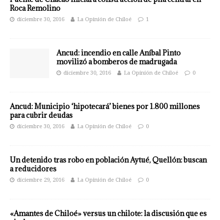
Roca Remolino
diciembre 30, 2016
La Opinión de Chiloé
1
Ancud: incendio en calle Aníbal Pinto
movilizó a bomberos de madrugada
diciembre 30, 2016
La Opinión de Chiloé
0
Ancud: Municipio ‘hipotecará’ bienes por 1.800 millones
para cubrir deudas
diciembre 30, 2016
La Opinión de Chiloé
0
Un detenido tras robo en población Aytué, Quellón: buscan
a reducidores
diciembre 29, 2016
La Opinión de Chiloé
0
«Amantes de Chiloé» versus un chilote: la discusión que es