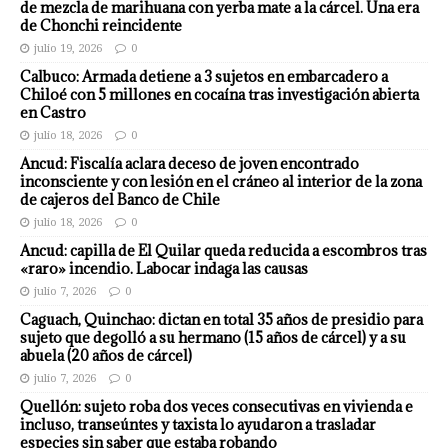
de mezcla de marihuana con yerba mate a la cárcel. Una era
de Chonchi reincidente
julio 19, 2026
0
Calbuco: Armada detiene a 3 sujetos en embarcadero a
Chiloé con 5 millones en cocaína tras investigación abierta
en Castro
julio 18, 2026
0
Ancud: Fiscalía aclara deceso de joven encontrado
inconsciente y con lesión en el cráneo al interior de la zona
de cajeros del Banco de Chile
julio 18, 2026
0
Ancud: capilla de El Quilar queda reducida a escombros tras
«raro» incendio. Labocar indaga las causas
julio 7, 2026
0
Caguach, Quinchao: dictan en total 35 años de presidio para
sujeto que degolló a su hermano (15 años de cárcel) y a su
abuela (20 años de cárcel)
julio 7, 2026
0
Quellón: sujeto roba dos veces consecutivas en vivienda e
incluso, transeúntes y taxista lo ayudaron a trasladar
especies sin saber que estaba robando