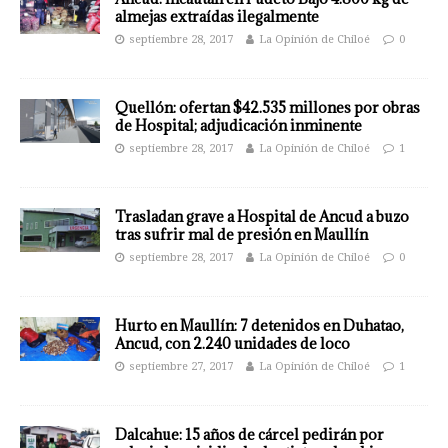
almejas extraídas ilegalmente
septiembre 28, 2017
La Opinión de Chiloé
0
Quellón: ofertan $42.535 millones por obras
de Hospital; adjudicación inminente
septiembre 28, 2017
La Opinión de Chiloé
1
Trasladan grave a Hospital de Ancud a buzo
tras sufrir mal de presión en Maullín
septiembre 28, 2017
La Opinión de Chiloé
0
Hurto en Maullín: 7 detenidos en Duhatao,
Ancud, con 2.240 unidades de loco
septiembre 27, 2017
La Opinión de Chiloé
1
Dalcahue: 15 años de cárcel pedirán por