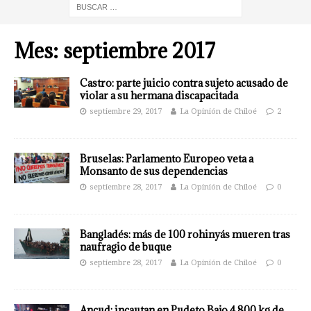
Mes:
septiembre 2017
Castro: parte juicio contra sujeto acusado de
violar a su hermana discapacitada
septiembre 29, 2017
La Opinión de Chiloé
2
Bruselas: Parlamento Europeo veta a
Monsanto de sus dependencias
septiembre 28, 2017
La Opinión de Chiloé
0
Bangladés: más de 100 rohinyás mueren tras
naufragio de buque
septiembre 28, 2017
La Opinión de Chiloé
0
Ancud: incautan en Pudeto Bajo 4.800 kg de