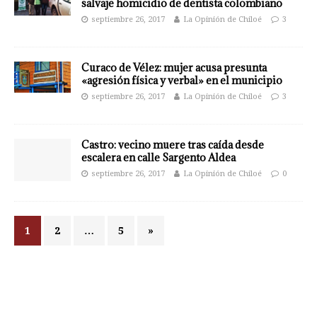
salvaje homicidio de dentista colombiano
septiembre 26, 2017
La Opinión de Chiloé
3
Curaco de Vélez: mujer acusa presunta
«agresión física y verbal» en el municipio
septiembre 26, 2017
La Opinión de Chiloé
3
Castro: vecino muere tras caída desde
escalera en calle Sargento Aldea
septiembre 26, 2017
La Opinión de Chiloé
0
1
2
…
5
»