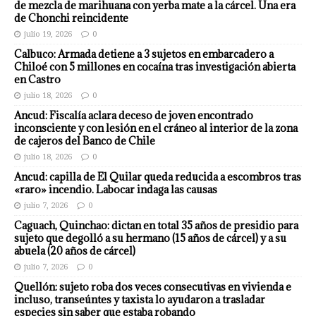
de mezcla de marihuana con yerba mate a la cárcel. Una era
de Chonchi reincidente
julio 19, 2026
0
Calbuco: Armada detiene a 3 sujetos en embarcadero a
Chiloé con 5 millones en cocaína tras investigación abierta
en Castro
julio 18, 2026
0
Ancud: Fiscalía aclara deceso de joven encontrado
inconsciente y con lesión en el cráneo al interior de la zona
de cajeros del Banco de Chile
julio 18, 2026
0
Ancud: capilla de El Quilar queda reducida a escombros tras
«raro» incendio. Labocar indaga las causas
julio 7, 2026
0
Caguach, Quinchao: dictan en total 35 años de presidio para
sujeto que degolló a su hermano (15 años de cárcel) y a su
abuela (20 años de cárcel)
julio 7, 2026
0
Quellón: sujeto roba dos veces consecutivas en vivienda e
incluso, transeúntes y taxista lo ayudaron a trasladar
especies sin saber que estaba robando