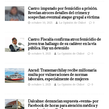
Castro: imputado por femicidio a prisión.
Revelan atroces detalles del crimen y
sospechan eventual ataque grupal a víctima
octubre 10, 2025
La Opinión de Chiloé
0
Castro: Fiscalía confirma atroz femicidio de
joven tras hallazgo de su cadáver en la vía
pública. Hay un detenido
octubre 9, 2025
La Opinión de Chiloé
0
Ancud: Transmarchilay recibe millonaria
multa por vulneraciones de normas
laborales, especialmente de mujeres
octubre 1, 2025
La Opinión de Chiloé
0
Dalcahue: denuncian supuesta «venta» por
Facebook de horas para atención médica y