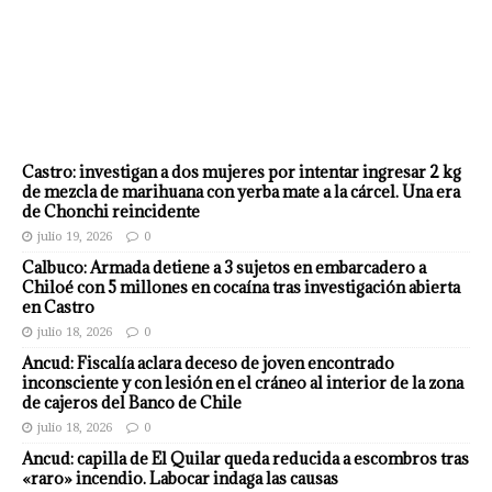
Castro: investigan a dos mujeres por intentar ingresar 2 kg
de mezcla de marihuana con yerba mate a la cárcel. Una era
de Chonchi reincidente
julio 19, 2026
0
Calbuco: Armada detiene a 3 sujetos en embarcadero a
Chiloé con 5 millones en cocaína tras investigación abierta
en Castro
julio 18, 2026
0
Ancud: Fiscalía aclara deceso de joven encontrado
inconsciente y con lesión en el cráneo al interior de la zona
de cajeros del Banco de Chile
julio 18, 2026
0
Ancud: capilla de El Quilar queda reducida a escombros tras
«raro» incendio. Labocar indaga las causas