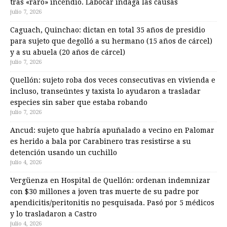
tras «raro» incendio. Labocar indaga las causas
julio 7, 2026
Caguach, Quinchao: dictan en total 35 años de presidio
para sujeto que degolló a su hermano (15 años de cárcel)
y a su abuela (20 años de cárcel)
julio 7, 2026
Quellón: sujeto roba dos veces consecutivas en vivienda e
incluso, transeúntes y taxista lo ayudaron a trasladar
especies sin saber que estaba robando
julio 7, 2026
Ancud: sujeto que habría apuñalado a vecino en Palomar
es herido a bala por Carabinero tras resistirse a su
detención usando un cuchillo
julio 4, 2026
Vergüenza en Hospital de Quellón: ordenan indemnizar
con $30 millones a joven tras muerte de su padre por
apendicitis/peritonitis no pesquisada. Pasó por 5 médicos
y lo trasladaron a Castro
julio 4, 2026