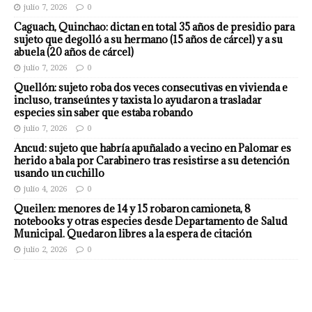
julio 7, 2026
0
Caguach, Quinchao: dictan en total 35 años de presidio para
sujeto que degolló a su hermano (15 años de cárcel) y a su
abuela (20 años de cárcel)
julio 7, 2026
0
Quellón: sujeto roba dos veces consecutivas en vivienda e
incluso, transeúntes y taxista lo ayudaron a trasladar
especies sin saber que estaba robando
julio 7, 2026
0
Ancud: sujeto que habría apuñalado a vecino en Palomar es
herido a bala por Carabinero tras resistirse a su detención
usando un cuchillo
julio 4, 2026
0
Queilen: menores de 14 y 15 robaron camioneta, 8
notebooks y otras especies desde Departamento de Salud
Municipal. Quedaron libres a la espera de citación
julio 2, 2026
0