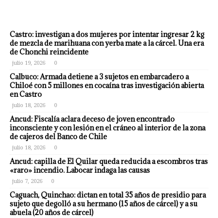
Castro: investigan a dos mujeres por intentar ingresar 2 kg
de mezcla de marihuana con yerba mate a la cárcel. Una era
de Chonchi reincidente
julio 19, 2026
0
Calbuco: Armada detiene a 3 sujetos en embarcadero a
Chiloé con 5 millones en cocaína tras investigación abierta
en Castro
julio 18, 2026
0
Ancud: Fiscalía aclara deceso de joven encontrado
inconsciente y con lesión en el cráneo al interior de la zona
de cajeros del Banco de Chile
julio 18, 2026
0
Ancud: capilla de El Quilar queda reducida a escombros tras
«raro» incendio. Labocar indaga las causas
julio 7, 2026
0
Caguach, Quinchao: dictan en total 35 años de presidio para
sujeto que degolló a su hermano (15 años de cárcel) y a su
abuela (20 años de cárcel)