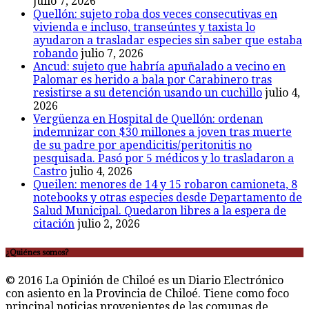
julio 7, 2026
Quellón: sujeto roba dos veces consecutivas en
vivienda e incluso, transeúntes y taxista lo
ayudaron a trasladar especies sin saber que estaba
robando
julio 7, 2026
Ancud: sujeto que habría apuñalado a vecino en
Palomar es herido a bala por Carabinero tras
resistirse a su detención usando un cuchillo
julio 4,
2026
Vergüenza en Hospital de Quellón: ordenan
indemnizar con $30 millones a joven tras muerte
de su padre por apendicitis/peritonitis no
pesquisada. Pasó por 5 médicos y lo trasladaron a
Castro
julio 4, 2026
Queilen: menores de 14 y 15 robaron camioneta, 8
notebooks y otras especies desde Departamento de
Salud Municipal. Quedaron libres a la espera de
citación
julio 2, 2026
¿Quiénes somos?
© 2016 La Opinión de Chiloé es un Diario Electrónico
con asiento en la Provincia de Chiloé. Tiene como foco
principal noticias provenientes de las comunas de