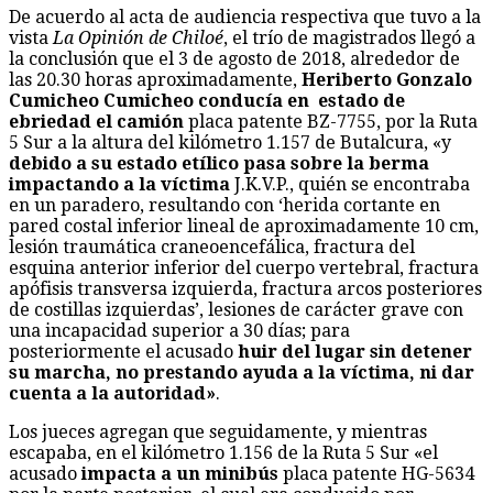
De acuerdo al acta de audiencia respectiva que tuvo a la
vista
La Opinión de Chiloé
, el trío de magistrados llegó a
la conclusión que el 3 de agosto de 2018, alrededor de
las 20.30 horas aproximadamente,
Heriberto Gonzalo
Cumicheo Cumicheo
conducía en estado de
ebriedad el camión
placa patente BZ-7755, por la Ruta
5 Sur a la altura del kilómetro 1.157 de Butalcura, «y
debido a su estado etílico pasa sobre la berma
impactando a la víctima
J.K.V.P., quién se encontraba
en un paradero, resultando con ‘herida cortante en
pared costal inferior lineal de aproximadamente 10 cm,
lesión traumática craneoencefálica, fractura del
esquina anterior inferior del cuerpo vertebral, fractura
apófisis transversa izquierda, fractura arcos posteriores
de costillas izquierdas’, lesiones de carácter grave con
una incapacidad superior a 30 días; para
posteriormente el acusado
huir del lugar sin detener
su marcha, no prestando ayuda a la víctima, ni dar
cuenta a la autoridad»
.
Los jueces agregan que seguidamente, y mientras
escapaba, en el kilómetro 1.156 de la Ruta 5 Sur «el
acusado
impacta a un minibús
placa patente HG-5634