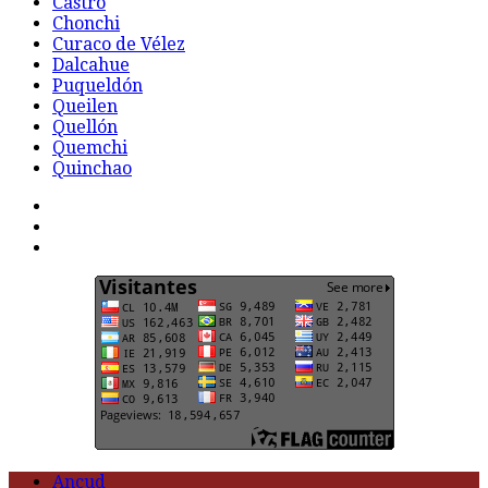
Castro
Chonchi
Curaco de Vélez
Dalcahue
Puqueldón
Queilen
Quellón
Quemchi
Quinchao
F
t
G
Ancud