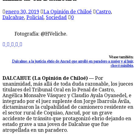
enero 30, 2019
La Opinión de Chiloé
Castro
,
Dalcahue
,
Policial
,
Sociedad
0
Fotografía: @HVeliche.
Véase también:
Dalcahue: a la justicia ebrio de Ancud que arrolló en paradero a mujer y al huir,
chocó minibús.
DALCAHUE (La Opinión de Chiloé) —
Por
unanimidad, más allá de toda duda razonable, los jueces
titulares del Tribunal Oral en lo Penal de Castro,
Angélica Monsalve Vásquez y Claudio Ayala Oyanedel, e
integrado por el juez suplente don Jorge Ibarrola Ávila,
dictaminaron la culpabilidad de camionero residente en
el sector rural de Coquiao, Ancud, por un grave
accidente de tránsito que protagonizó ebrio dejando en
estado grave a una joven de Dalcahue que fue
atropellada en un paradero.