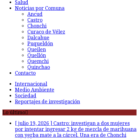
Salud
Noticias por Comuna
Ancud
Castro
Chonchi
Curaco de Vélez
Dalcahue
Puqueldón
Queilen
Quellón
Quemchi
Quinchao
Contacto
Internacional
Medio Ambiente
Sociedad
Reportajes de investigación
Lo último
[ julio 19, 2026 ]
Castro: investigan a dos mujeres
por intentar ingresar 2 kg de mezcla de marihuana
con yerba mate a la cárcel. Una era de Chonchi