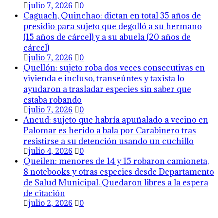
julio 7, 2026
0
Caguach, Quinchao: dictan en total 35 años de
presidio para sujeto que degolló a su hermano
(15 años de cárcel) y a su abuela (20 años de
cárcel)
julio 7, 2026
0
Quellón: sujeto roba dos veces consecutivas en
vivienda e incluso, transeúntes y taxista lo
ayudaron a trasladar especies sin saber que
estaba robando
julio 7, 2026
0
Ancud: sujeto que habría apuñalado a vecino en
Palomar es herido a bala por Carabinero tras
resistirse a su detención usando un cuchillo
julio 4, 2026
0
Queilen: menores de 14 y 15 robaron camioneta,
8 notebooks y otras especies desde Departamento
de Salud Municipal. Quedaron libres a la espera
de citación
julio 2, 2026
0