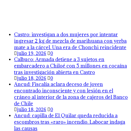
Castro: investigan a dos mujeres por intentar
ingresar 2 kg de mezcla de marihuana con yerba
mate a la cárcel. Una era de Chonchi reincidente
julio 19, 2026
0
Calbuco: Armada detiene a 3 sujetos en
embarcadero a Chiloé con 5 millones en cocaína
tras investigación abierta en Castro
julio 18, 2026
0
Ancud: Fiscalía aclara deceso de joven
encontrado inconsciente y con lesión en el
cráneo al interior de la zona de cajeros del Banco
de Chile
julio 18, 2026
0
Ancud: capilla de El Quilar queda reducida a
escombros tras «raro» incendio. Labocar indaga
las causas