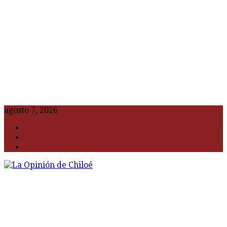
agosto 7, 2026
F
t
G