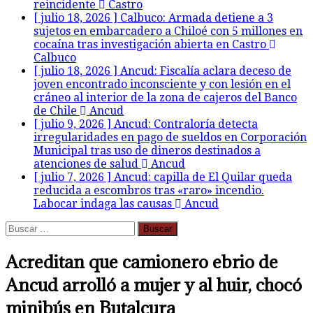
reincidente
Castro
[ julio 18, 2026 ]
Calbuco: Armada detiene a 3
sujetos en embarcadero a Chiloé con 5 millones en
cocaína tras investigación abierta en Castro
Calbuco
[ julio 18, 2026 ]
Ancud: Fiscalía aclara deceso de
joven encontrado inconsciente y con lesión en el
cráneo al interior de la zona de cajeros del Banco
de Chile
Ancud
[ julio 9, 2026 ]
Ancud: Contraloría detecta
irregularidades en pago de sueldos en Corporación
Municipal tras uso de dineros destinados a
atenciones de salud
Ancud
[ julio 7, 2026 ]
Ancud: capilla de El Quilar queda
reducida a escombros tras «raro» incendio.
Labocar indaga las causas
Ancud
Buscar:
Acreditan que camionero ebrio de
Ancud arrolló a mujer y al huir, chocó
minibús en Butalcura