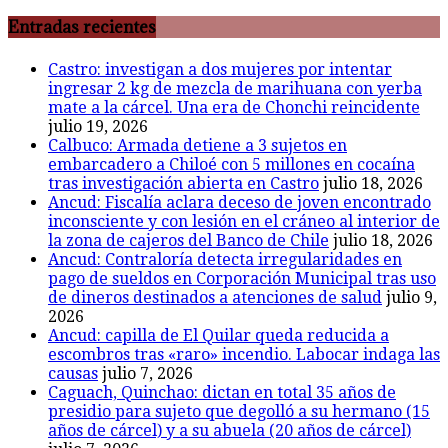
Entradas recientes
Castro: investigan a dos mujeres por intentar
ingresar 2 kg de mezcla de marihuana con yerba
mate a la cárcel. Una era de Chonchi reincidente
julio 19, 2026
Calbuco: Armada detiene a 3 sujetos en
embarcadero a Chiloé con 5 millones en cocaína
tras investigación abierta en Castro
julio 18, 2026
Ancud: Fiscalía aclara deceso de joven encontrado
inconsciente y con lesión en el cráneo al interior de
la zona de cajeros del Banco de Chile
julio 18, 2026
Ancud: Contraloría detecta irregularidades en
pago de sueldos en Corporación Municipal tras uso
de dineros destinados a atenciones de salud
julio 9,
2026
Ancud: capilla de El Quilar queda reducida a
escombros tras «raro» incendio. Labocar indaga las
causas
julio 7, 2026
Caguach, Quinchao: dictan en total 35 años de
presidio para sujeto que degolló a su hermano (15
años de cárcel) y a su abuela (20 años de cárcel)