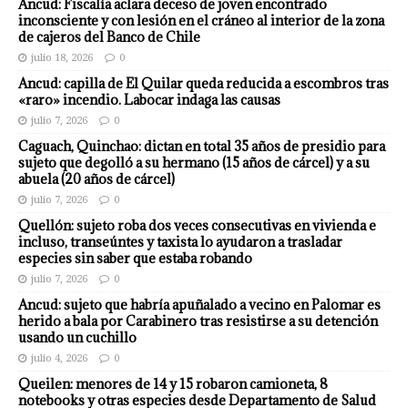
Ancud: Fiscalía aclara deceso de joven encontrado
inconsciente y con lesión en el cráneo al interior de la zona
de cajeros del Banco de Chile
julio 18, 2026
0
Ancud: capilla de El Quilar queda reducida a escombros tras
«raro» incendio. Labocar indaga las causas
julio 7, 2026
0
Caguach, Quinchao: dictan en total 35 años de presidio para
sujeto que degolló a su hermano (15 años de cárcel) y a su
abuela (20 años de cárcel)
julio 7, 2026
0
Quellón: sujeto roba dos veces consecutivas en vivienda e
incluso, transeúntes y taxista lo ayudaron a trasladar
especies sin saber que estaba robando
julio 7, 2026
0
Ancud: sujeto que habría apuñalado a vecino en Palomar es
herido a bala por Carabinero tras resistirse a su detención
usando un cuchillo
julio 4, 2026
0
Queilen: menores de 14 y 15 robaron camioneta, 8
notebooks y otras especies desde Departamento de Salud