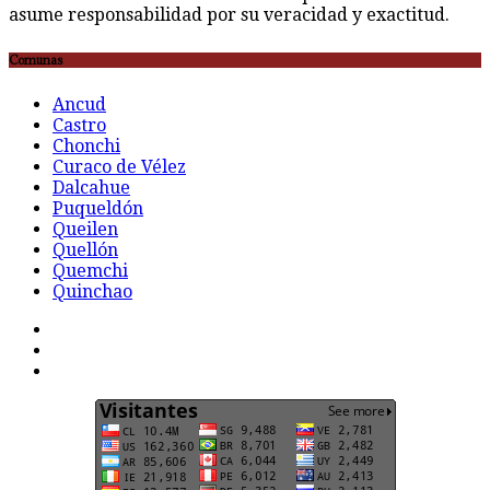
asume responsabilidad por su veracidad y exactitud.
Comunas
Ancud
Castro
Chonchi
Curaco de Vélez
Dalcahue
Puqueldón
Queilen
Quellón
Quemchi
Quinchao
F
t
G