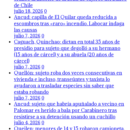
de Chile
julio 18, 2026
0
Ancud: capilla de El Quilar queda reducida a
escombros tras «raro» incendio. Labocar indaga
las causas
julio 7, 2026
0
Caguach, Quinchao: dictan en total 35 años de
presidio para sujeto que degolló a su hermano
(15 años de cárcel) y a su abuela (20 años de
cárcel)
julio 7, 2026
0
Quellón: sujeto roba dos veces consecutivas en
vivienda e incluso, transeúntes y taxista lo
ayudaron a trasladar especies sin saber que
estaba robando
julio 7, 2026
0
Ancud: sujeto que habría apuñalado a vecino en
Palomar es herido a bala por Carabinero tras
resistirse a su detención usando un cuchillo
julio 4, 2026
0
Queilen: menores de 14 y 15 robaron camioneta,