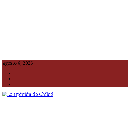
agosto 6, 2026
F
t
G