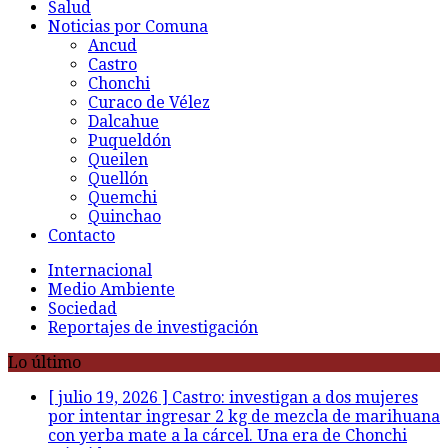
Salud
Noticias por Comuna
Ancud
Castro
Chonchi
Curaco de Vélez
Dalcahue
Puqueldón
Queilen
Quellón
Quemchi
Quinchao
Contacto
Internacional
Medio Ambiente
Sociedad
Reportajes de investigación
Lo último
[ julio 19, 2026 ]
Castro: investigan a dos mujeres
por intentar ingresar 2 kg de mezcla de marihuana
con yerba mate a la cárcel. Una era de Chonchi