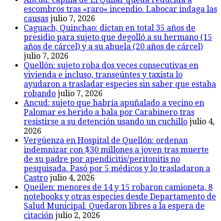
escombros tras «raro» incendio. Labocar indaga las
causas
julio 7, 2026
Caguach, Quinchao: dictan en total 35 años de
presidio para sujeto que degolló a su hermano (15
años de cárcel) y a su abuela (20 años de cárcel)
julio 7, 2026
Quellón: sujeto roba dos veces consecutivas en
vivienda e incluso, transeúntes y taxista lo
ayudaron a trasladar especies sin saber que estaba
robando
julio 7, 2026
Ancud: sujeto que habría apuñalado a vecino en
Palomar es herido a bala por Carabinero tras
resistirse a su detención usando un cuchillo
julio 4,
2026
Vergüenza en Hospital de Quellón: ordenan
indemnizar con $30 millones a joven tras muerte
de su padre por apendicitis/peritonitis no
pesquisada. Pasó por 5 médicos y lo trasladaron a
Castro
julio 4, 2026
Queilen: menores de 14 y 15 robaron camioneta, 8
notebooks y otras especies desde Departamento de
Salud Municipal. Quedaron libres a la espera de
citación
julio 2, 2026