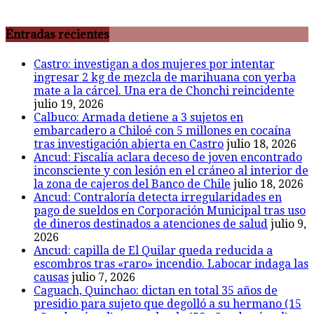
Entradas recientes
Castro: investigan a dos mujeres por intentar
ingresar 2 kg de mezcla de marihuana con yerba
mate a la cárcel. Una era de Chonchi reincidente
julio 19, 2026
Calbuco: Armada detiene a 3 sujetos en
embarcadero a Chiloé con 5 millones en cocaína
tras investigación abierta en Castro
julio 18, 2026
Ancud: Fiscalía aclara deceso de joven encontrado
inconsciente y con lesión en el cráneo al interior de
la zona de cajeros del Banco de Chile
julio 18, 2026
Ancud: Contraloría detecta irregularidades en
pago de sueldos en Corporación Municipal tras uso
de dineros destinados a atenciones de salud
julio 9,
2026
Ancud: capilla de El Quilar queda reducida a
escombros tras «raro» incendio. Labocar indaga las
causas
julio 7, 2026
Caguach, Quinchao: dictan en total 35 años de
presidio para sujeto que degolló a su hermano (15