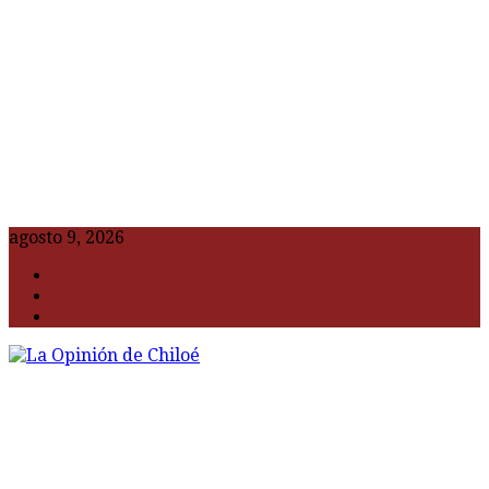
agosto 9, 2026
F
t
G