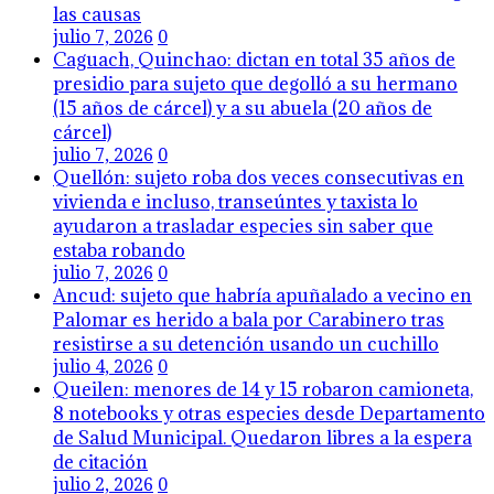
las causas
julio 7, 2026
0
Caguach, Quinchao: dictan en total 35 años de
presidio para sujeto que degolló a su hermano
(15 años de cárcel) y a su abuela (20 años de
cárcel)
julio 7, 2026
0
Quellón: sujeto roba dos veces consecutivas en
vivienda e incluso, transeúntes y taxista lo
ayudaron a trasladar especies sin saber que
estaba robando
julio 7, 2026
0
Ancud: sujeto que habría apuñalado a vecino en
Palomar es herido a bala por Carabinero tras
resistirse a su detención usando un cuchillo
julio 4, 2026
0
Queilen: menores de 14 y 15 robaron camioneta,
8 notebooks y otras especies desde Departamento
de Salud Municipal. Quedaron libres a la espera
de citación
julio 2, 2026
0