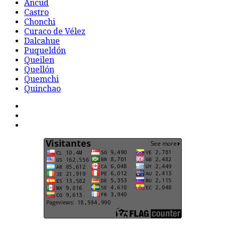
Ancud
Castro
Chonchi
Curaco de Vélez
Dalcahue
Puqueldón
Queilen
Quellón
Quemchi
Quinchao
F
t
G