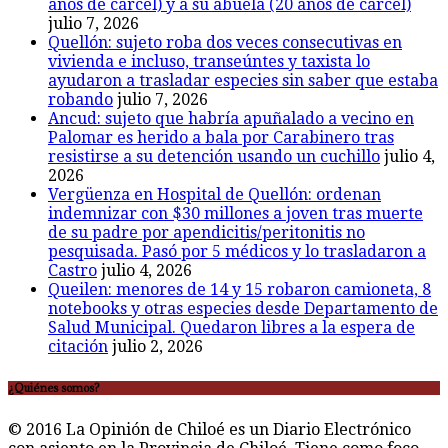
años de cárcel) y a su abuela (20 años de cárcel)
julio 7, 2026
Quellón: sujeto roba dos veces consecutivas en
vivienda e incluso, transeúntes y taxista lo
ayudaron a trasladar especies sin saber que estaba
robando
julio 7, 2026
Ancud: sujeto que habría apuñalado a vecino en
Palomar es herido a bala por Carabinero tras
resistirse a su detención usando un cuchillo
julio 4,
2026
Vergüenza en Hospital de Quellón: ordenan
indemnizar con $30 millones a joven tras muerte
de su padre por apendicitis/peritonitis no
pesquisada. Pasó por 5 médicos y lo trasladaron a
Castro
julio 4, 2026
Queilen: menores de 14 y 15 robaron camioneta, 8
notebooks y otras especies desde Departamento de
Salud Municipal. Quedaron libres a la espera de
citación
julio 2, 2026
¿Quiénes somos?
© 2016 La Opinión de Chiloé es un Diario Electrónico