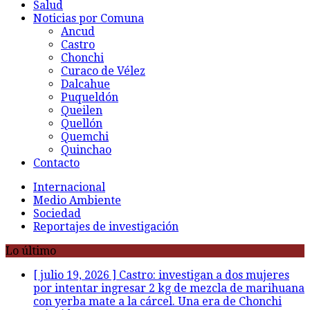
Salud
Noticias por Comuna
Ancud
Castro
Chonchi
Curaco de Vélez
Dalcahue
Puqueldón
Queilen
Quellón
Quemchi
Quinchao
Contacto
Internacional
Medio Ambiente
Sociedad
Reportajes de investigación
Lo último
[ julio 19, 2026 ]
Castro: investigan a dos mujeres
por intentar ingresar 2 kg de mezcla de marihuana
con yerba mate a la cárcel. Una era de Chonchi