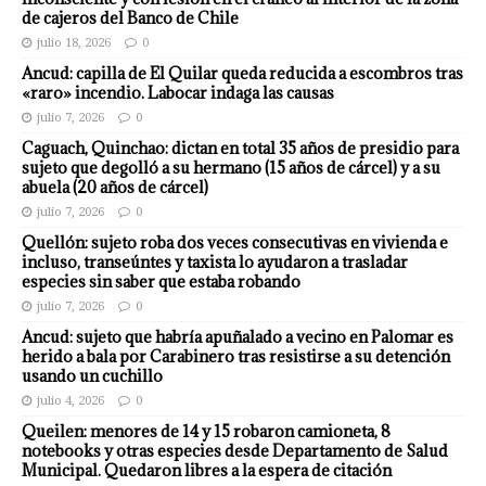
de cajeros del Banco de Chile
julio 18, 2026
0
Ancud: capilla de El Quilar queda reducida a escombros tras
«raro» incendio. Labocar indaga las causas
julio 7, 2026
0
Caguach, Quinchao: dictan en total 35 años de presidio para
sujeto que degolló a su hermano (15 años de cárcel) y a su
abuela (20 años de cárcel)
julio 7, 2026
0
Quellón: sujeto roba dos veces consecutivas en vivienda e
incluso, transeúntes y taxista lo ayudaron a trasladar
especies sin saber que estaba robando
julio 7, 2026
0
Ancud: sujeto que habría apuñalado a vecino en Palomar es
herido a bala por Carabinero tras resistirse a su detención
usando un cuchillo
julio 4, 2026
0
Queilen: menores de 14 y 15 robaron camioneta, 8
notebooks y otras especies desde Departamento de Salud
Municipal. Quedaron libres a la espera de citación