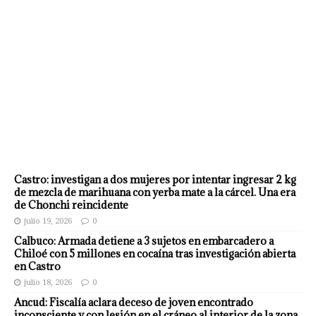
Castro: investigan a dos mujeres por intentar ingresar 2 kg
de mezcla de marihuana con yerba mate a la cárcel. Una era
de Chonchi reincidente
julio 19, 2026
0
Calbuco: Armada detiene a 3 sujetos en embarcadero a
Chiloé con 5 millones en cocaína tras investigación abierta
en Castro
julio 18, 2026
0
Ancud: Fiscalía aclara deceso de joven encontrado
inconsciente y con lesión en el cráneo al interior de la zona