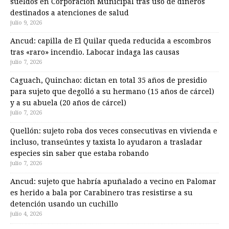
sueldos en Corporación Municipal tras uso de dineros
destinados a atenciones de salud
julio 9, 2026
Ancud: capilla de El Quilar queda reducida a escombros
tras «raro» incendio. Labocar indaga las causas
julio 7, 2026
Caguach, Quinchao: dictan en total 35 años de presidio
para sujeto que degolló a su hermano (15 años de cárcel)
y a su abuela (20 años de cárcel)
julio 7, 2026
Quellón: sujeto roba dos veces consecutivas en vivienda e
incluso, transeúntes y taxista lo ayudaron a trasladar
especies sin saber que estaba robando
julio 7, 2026
Ancud: sujeto que habría apuñalado a vecino en Palomar
es herido a bala por Carabinero tras resistirse a su
detención usando un cuchillo
julio 4, 2026