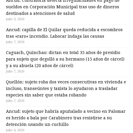
Ancud: Contraloría detecta irregularidades en pago de
sueldos en Corporación Municipal tras uso de dineros
destinados a atenciones de salud
julio 9, 2026
Ancud: capilla de El Quilar queda reducida a escombros
tras «raro» incendio. Labocar indaga las causas
julio 7, 2026
Caguach, Quinchao: dictan en total 35 años de presidio
para sujeto que degolló a su hermano (15 años de cárcel)
y a su abuela (20 años de cárcel)
julio 7, 2026
Quellón: sujeto roba dos veces consecutivas en vivienda e
incluso, transeúntes y taxista lo ayudaron a trasladar
especies sin saber que estaba robando
julio 7, 2026
Ancud: sujeto que habría apuñalado a vecino en Palomar
es herido a bala por Carabinero tras resistirse a su
detención usando un cuchillo
julio 4, 2026