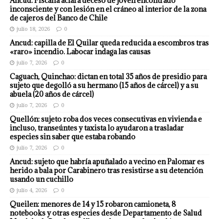
Ancud: Fiscalía aclara deceso de joven encontrado
inconsciente y con lesión en el cráneo al interior de la zona
de cajeros del Banco de Chile
julio 18, 2026
0
Ancud: capilla de El Quilar queda reducida a escombros tras
«raro» incendio. Labocar indaga las causas
julio 7, 2026
0
Caguach, Quinchao: dictan en total 35 años de presidio para
sujeto que degolló a su hermano (15 años de cárcel) y a su
abuela (20 años de cárcel)
julio 7, 2026
0
Quellón: sujeto roba dos veces consecutivas en vivienda e
incluso, transeúntes y taxista lo ayudaron a trasladar
especies sin saber que estaba robando
julio 7, 2026
0
Ancud: sujeto que habría apuñalado a vecino en Palomar es
herido a bala por Carabinero tras resistirse a su detención
usando un cuchillo
julio 4, 2026
0
Queilen: menores de 14 y 15 robaron camioneta, 8
notebooks y otras especies desde Departamento de Salud