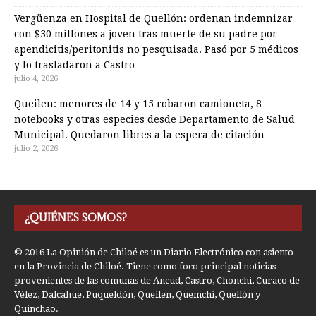
Vergüenza en Hospital de Quellón: ordenan indemnizar
con $30 millones a joven tras muerte de su padre por
apendicitis/peritonitis no pesquisada. Pasó por 5 médicos
y lo trasladaron a Castro
julio 4, 2026
Queilen: menores de 14 y 15 robaron camioneta, 8
notebooks y otras especies desde Departamento de Salud
Municipal. Quedaron libres a la espera de citación
julio 2, 2026
¿QUIÉNES SOMOS?
© 2016 La Opinión de Chiloé es un Diario Electrónico con asiento
en la Provincia de Chiloé. Tiene como foco principal noticias
provenientes de las comunas de Ancud, Castro, Chonchi, Curaco de
Vélez, Dalcahue, Puqueldón, Queilen, Quemchi, Quellón y
Quinchao.