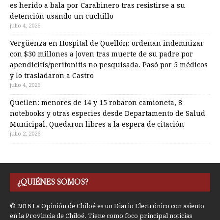
es herido a bala por Carabinero tras resistirse a su
detención usando un cuchillo
julio 4, 2026
Vergüenza en Hospital de Quellón: ordenan indemnizar
con $30 millones a joven tras muerte de su padre por
apendicitis/peritonitis no pesquisada. Pasó por 5 médicos
y lo trasladaron a Castro
julio 4, 2026
Queilen: menores de 14 y 15 robaron camioneta, 8
notebooks y otras especies desde Departamento de Salud
Municipal. Quedaron libres a la espera de citación
julio 2, 2026
¿QUIÉNES SOMOS?
© 2016 La Opinión de Chiloé es un Diario Electrónico con asiento
en la Provincia de Chiloé. Tiene como foco principal noticias