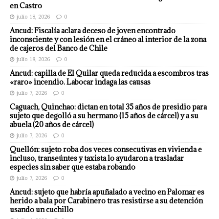
en Castro
julio 18, 2026
0
Ancud: Fiscalía aclara deceso de joven encontrado
inconsciente y con lesión en el cráneo al interior de la zona
de cajeros del Banco de Chile
julio 18, 2026
0
Ancud: capilla de El Quilar queda reducida a escombros tras
«raro» incendio. Labocar indaga las causas
julio 7, 2026
0
Caguach, Quinchao: dictan en total 35 años de presidio para
sujeto que degolló a su hermano (15 años de cárcel) y a su
abuela (20 años de cárcel)
julio 7, 2026
0
Quellón: sujeto roba dos veces consecutivas en vivienda e
incluso, transeúntes y taxista lo ayudaron a trasladar
especies sin saber que estaba robando
julio 7, 2026
0
Ancud: sujeto que habría apuñalado a vecino en Palomar es
herido a bala por Carabinero tras resistirse a su detención
usando un cuchillo