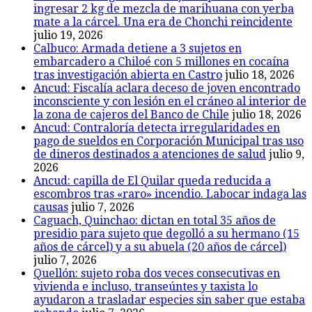
ingresar 2 kg de mezcla de marihuana con yerba
mate a la cárcel. Una era de Chonchi reincidente
julio 19, 2026
Calbuco: Armada detiene a 3 sujetos en
embarcadero a Chiloé con 5 millones en cocaína
tras investigación abierta en Castro
julio 18, 2026
Ancud: Fiscalía aclara deceso de joven encontrado
inconsciente y con lesión en el cráneo al interior de
la zona de cajeros del Banco de Chile
julio 18, 2026
Ancud: Contraloría detecta irregularidades en
pago de sueldos en Corporación Municipal tras uso
de dineros destinados a atenciones de salud
julio 9,
2026
Ancud: capilla de El Quilar queda reducida a
escombros tras «raro» incendio. Labocar indaga las
causas
julio 7, 2026
Caguach, Quinchao: dictan en total 35 años de
presidio para sujeto que degolló a su hermano (15
años de cárcel) y a su abuela (20 años de cárcel)
julio 7, 2026
Quellón: sujeto roba dos veces consecutivas en
vivienda e incluso, transeúntes y taxista lo
ayudaron a trasladar especies sin saber que estaba