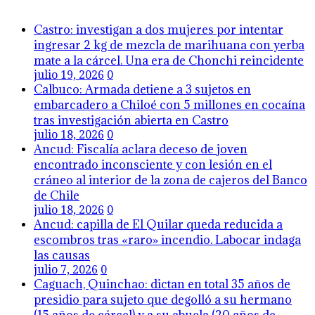
Castro: investigan a dos mujeres por intentar
ingresar 2 kg de mezcla de marihuana con yerba
mate a la cárcel. Una era de Chonchi reincidente
julio 19, 2026
0
Calbuco: Armada detiene a 3 sujetos en
embarcadero a Chiloé con 5 millones en cocaína
tras investigación abierta en Castro
julio 18, 2026
0
Ancud: Fiscalía aclara deceso de joven
encontrado inconsciente y con lesión en el
cráneo al interior de la zona de cajeros del Banco
de Chile
julio 18, 2026
0
Ancud: capilla de El Quilar queda reducida a
escombros tras «raro» incendio. Labocar indaga
las causas
julio 7, 2026
0
Caguach, Quinchao: dictan en total 35 años de
presidio para sujeto que degolló a su hermano