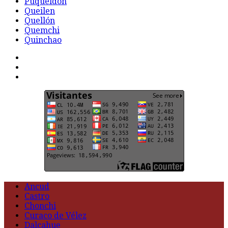
Puqueldón
Queilen
Quellón
Quemchi
Quinchao
F
t
G
Ancud
Castro
Chonchi
Curaco de Vélez
Dalcahue