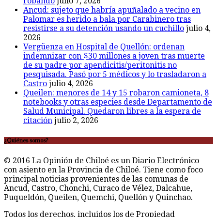
robando
julio 7, 2026
Ancud: sujeto que habría apuñalado a vecino en
Palomar es herido a bala por Carabinero tras
resistirse a su detención usando un cuchillo
julio 4,
2026
Vergüenza en Hospital de Quellón: ordenan
indemnizar con $30 millones a joven tras muerte
de su padre por apendicitis/peritonitis no
pesquisada. Pasó por 5 médicos y lo trasladaron a
Castro
julio 4, 2026
Queilen: menores de 14 y 15 robaron camioneta, 8
notebooks y otras especies desde Departamento de
Salud Municipal. Quedaron libres a la espera de
citación
julio 2, 2026
¿Quiénes somos?
© 2016 La Opinión de Chiloé es un Diario Electrónico
con asiento en la Provincia de Chiloé. Tiene como foco
principal noticias provenientes de las comunas de
Ancud, Castro, Chonchi, Curaco de Vélez, Dalcahue,
Puqueldón, Queilen, Quemchi, Quellón y Quinchao.
Todos los derechos, incluidos los de Propiedad