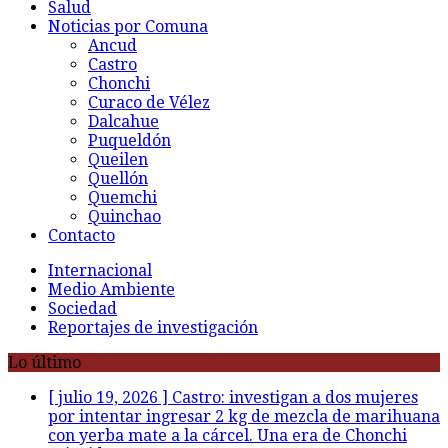
Salud
Noticias por Comuna
Ancud
Castro
Chonchi
Curaco de Vélez
Dalcahue
Puqueldón
Queilen
Quellón
Quemchi
Quinchao
Contacto
Internacional
Medio Ambiente
Sociedad
Reportajes de investigación
Lo último
[ julio 19, 2026 ]
Castro: investigan a dos mujeres
por intentar ingresar 2 kg de mezcla de marihuana
con yerba mate a la cárcel. Una era de Chonchi