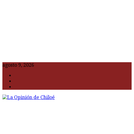
agosto 9, 2026
F
t
G