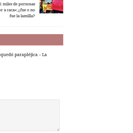
: miles de personas
r a caca»; ¿fue o no
fue la lamilla?
quedó parapléjica – La