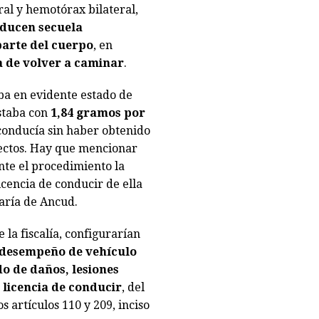
ral y hemotórax bilateral,
oducen secuela
parte del cuerpo
, en
 de volver a caminar
.
ba en evidente estado de
staba con
1,84 gramos por
conducía sin haber obtenido
efectos. Hay que mencionar
nte el procedimiento la
icencia de conducir de ella
aría de Ancud.
la fiscalía, configurarían
 desempeño de vehículo
o de daños, lesiones
 licencia de conducir
, del
los artículos 110 y 209, inciso