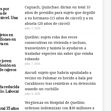
Caguach, Quinchao: dictan en total 35
es por
años de presidio para sujeto que degolló
a de
cárcel. Una
a su hermano (15 años de cárcel) y a su
abuela (20 años de cárcel)
julio 7, 2026
jetos en
Quellón: sujeto roba dos veces
llones en
consecutivas en vivienda e incluso,
ta en
transeúntes y taxista lo ayudaron a
trasladar especies sin saber que estaba
robando
e joven
julio 7, 2026
lesión en
 de cajeros
Ancud: sujeto que habría apuñalado a
vecino en Palomar es herido a bala por
Carabinero tras resistirse a su detención
eda reducida
usando un cuchillo
io. Labocar
julio 4, 2026
Vergüenza en Hospital de Quellón:
otal 35 años
ordenan indemnizar con $30 millones a