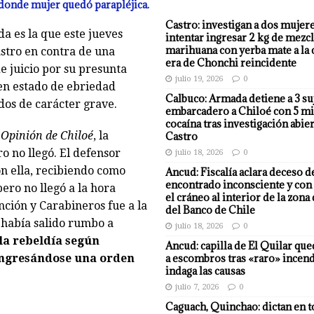
 donde mujer quedó parapléjica.
Castro: investigan a dos mujer
 es la que este jueves
intentar ingresar 2 kg de mezcl
marihuana con yerba mate a la 
astro en contra de una
era de Chonchi reincidente
 juicio por su presunta
julio 19, 2026
0
 en estado de ebriedad
Calbuco: Armada detiene a 3 su
dos de carácter grave.
embarcadero a Chiloé con 5 mi
cocaína tras investigación abier
 Opinión de Chiloé
, la
Castro
o no llegó. El defensor
julio 18, 2026
0
n ella, recibiendo como
Ancud: Fiscalía aclara deceso d
encontrado inconsciente y con 
ero no llegó a la hora
el cráneo al interior de la zona
ción y Carabineros fue a la
del Banco de Chile
 había salido rumbo a
julio 18, 2026
0
 la rebeldía según
Ancud: capilla de El Quilar qu
, ingresándose una orden
a escombros tras «raro» incend
indaga las causas
julio 7, 2026
0
Caguach, Quinchao: dictan en t