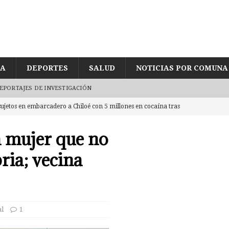
ÍA
DEPORTES
SALUD
NOTICIAS POR COMUNA
EPORTAJES DE INVESTIGACIÓN
ujetos en embarcadero a Chiloé con 5 millones en cocaína tras
de joven encontrado inconsciente y con lesión en el cráneo al interior
a mujer que no
UD
bria; vecina
egularidades en pago de sueldos en Corporación Municipal tras uso de
CUD
eda reducida a escombros tras «raro» incendio. Labocar indaga las
al
1
eres por intentar ingresar 2 kg de mezcla de marihuana con yerba mate