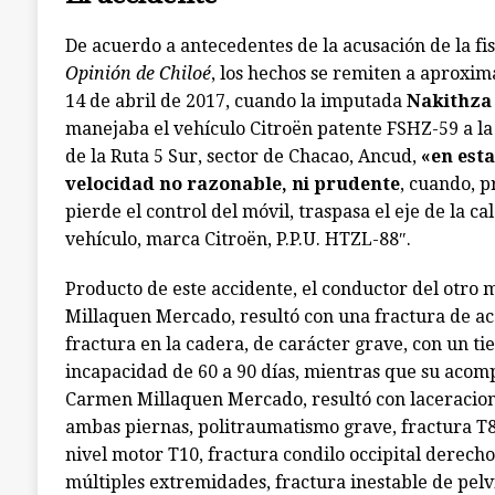
De acuerdo a antecedentes de la acusación de la fis
Opinión de Chiloé
, los hechos se remiten a aproxim
14 de abril de 2017, cuando la imputada
Nakithza
manejaba el vehículo Citroën patente FSHZ-59 a la
de la Ruta 5 Sur, sector de Chacao, Ancud,
«en est
velocidad no razonable, ni prudente
, cuando, p
pierde el control del móvil, traspasa el eje de la c
vehículo, marca Citroën, P.P.U. HTZL-88″.
Producto de este accidente, el conductor del otro m
Millaquen Mercado, resultó con una fractura de a
fractura en la cadera, de carácter grave, con un t
incapacidad de 60 a 90 días, mientras que su acom
Carmen Millaquen Mercado, resultó con laceracion
ambas piernas, politraumatismo grave, fractura T8-
nivel motor T10, fractura condilo occipital derecho 
múltiples extremidades, fractura inestable de pelv