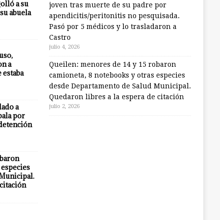
olló a su
joven tras muerte de su padre por
 su abuela
apendicitis/peritonitis no pesquisada.
Pasó por 5 médicos y lo trasladaron a
Castro
julio 4, 2026
uso,
on a
Queilen: menores de 14 y 15 robaron
e estaba
camioneta, 8 notebooks y otras especies
desde Departamento de Salud Municipal.
Quedaron libres a la espera de citación
lado a
julio 2, 2026
bala por
 detención
obaron
 especies
Municipal.
citación