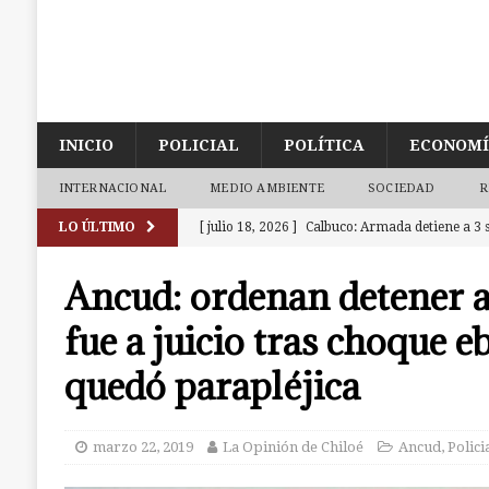
INICIO
POLICIAL
POLÍTICA
ECONOM
INTERNACIONAL
MEDIO AMBIENTE
SOCIEDAD
R
LO ÚLTIMO
[ julio 18, 2026 ]
Calbuco: Armada detiene a 3 s
investigación abierta en Castro
CALBUCO
[ julio 18, 2026 ]
Ancud: Fiscalía aclara deceso 
Ancud: ordenan detener 
de la zona de cajeros del Banco de Chile
ANC
fue a juicio tras choque e
[ julio 9, 2026 ]
Ancud: Contraloría detecta irr
quedó parapléjica
dineros destinados a atenciones de salud
AN
[ julio 7, 2026 ]
Ancud: capilla de El Quilar qu
marzo 22, 2019
La Opinión de Chiloé
Ancud
,
Polici
causas
ANCUD
[ julio 19, 2026 ]
Castro: investigan a dos muj