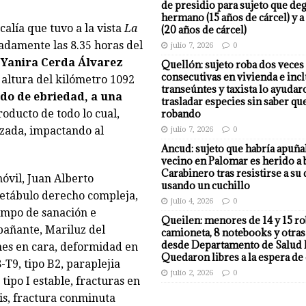
de presidio para sujeto que deg
hermano (15 años de cárcel) y a
calía que tuvo a la vista
La
(20 años de cárcel)
adamente las 8.35 horas del
julio 7, 2026
0
 Yanira Cerda Álvarez
Quellón: sujeto roba dos veces
consecutivas en vivienda e incl
 altura del kilómetro 1092
transeúntes y taxista lo ayudar
ado de ebriedad, a una
trasladar especies sin saber qu
roducto de todo lo cual,
robando
alzada, impactando al
julio 7, 2026
0
Ancud: sujeto que habría apuña
vecino en Palomar es herido a 
Carabinero tras resistirse a su
óvil, Juan Alberto
usando un cuchillo
cetábulo derecho compleja,
julio 4, 2026
0
iempo de sanación e
Queilen: menores de 14 y 15 r
pañante, Mariluz del
camioneta, 8 notebooks y otras
desde Departamento de Salud 
es en cara, deformidad en
Quedaron libres a la espera de 
T9, tipo B2, paraplejia
julio 2, 2026
0
tipo I estable, fracturas en
is, fractura conminuta