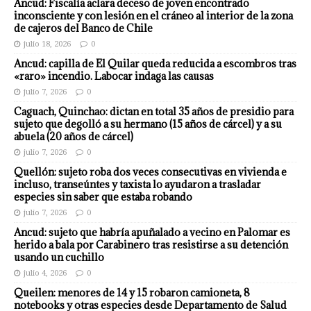
Ancud: Fiscalía aclara deceso de joven encontrado
inconsciente y con lesión en el cráneo al interior de la zona
de cajeros del Banco de Chile
julio 18, 2026
0
Ancud: capilla de El Quilar queda reducida a escombros tras
«raro» incendio. Labocar indaga las causas
julio 7, 2026
0
Caguach, Quinchao: dictan en total 35 años de presidio para
sujeto que degolló a su hermano (15 años de cárcel) y a su
abuela (20 años de cárcel)
julio 7, 2026
0
Quellón: sujeto roba dos veces consecutivas en vivienda e
incluso, transeúntes y taxista lo ayudaron a trasladar
especies sin saber que estaba robando
julio 7, 2026
0
Ancud: sujeto que habría apuñalado a vecino en Palomar es
herido a bala por Carabinero tras resistirse a su detención
usando un cuchillo
julio 4, 2026
0
Queilen: menores de 14 y 15 robaron camioneta, 8
notebooks y otras especies desde Departamento de Salud