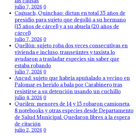
las causas
julio 7, 2026
0
Caguach, Quinchao: dictan en total 35 años de
presidio para sujeto que degolló a su hermano
(15 años de cárcel) y a su abuela (20 años de
cárcel)
julio 7, 2026
0
Quellón: sujeto roba dos veces consecutivas en
vivienda e incluso, transeúntes y taxista lo
ayudaron a trasladar especies sin saber que
estaba robando
julio 7, 2026
0
Ancud: sujeto que habría apuñalado a vecino en
Palomar es herido a bala por Carabinero tras
resistirse a su detención usando un cuchillo
julio 4, 2026
0
Queilen: menores de 14 y 15 robaron camioneta,
8 notebooks y otras especies desde Departamento
de Salud Municipal. Quedaron libres a la espera
de citación
julio 2, 2026
0