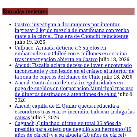
Entradas recientes
Castro: investigan a dos mujeres por intentar
ingresar 2 kg de mezcla de marihuana con yerba
mate a la cárcel. Una era de Chonchi reincidente
julio 19, 2026
Calbuco: Armada detiene a 3 sujetos en
embarcadero a Chiloé con 5 millones en cocaína
tras investigación abierta en Castro
julio 18, 2026
Ancud: Fiscalía aclara deceso de joven encontrado
inconsciente y con lesión en el cráneo al interior de
la zona de cajeros del Banco de Chile
julio 18, 2026
Ancud: Contraloría detecta irregularidades en
pago de sueldos en Corporación Municipal tras uso
de dineros destinados a atenciones de salud
julio 9,
2026
Ancud: capilla de El Quilar queda reducida a
escombros tras «raro» incendio. Labocar indaga las
causas
julio 7, 2026
Caguach, Quinchao: dictan en total 35 años de
presidio para sujeto que degolló a su hermano (15
años de cárcel) y a su abuela (20 años de cárcel)