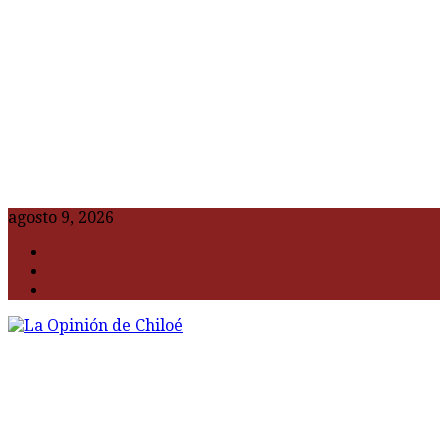
agosto 9, 2026
F
t
G