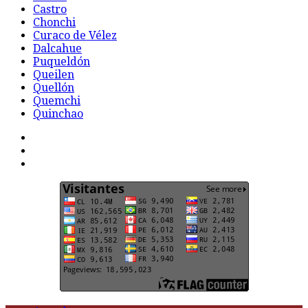
Castro
Chonchi
Curaco de Vélez
Dalcahue
Puqueldón
Queilen
Quellón
Quemchi
Quinchao
F
t
G