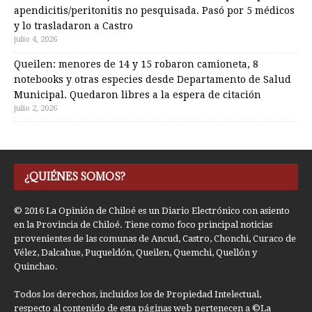
apendicitis/peritonitis no pesquisada. Pasó por 5 médicos
y lo trasladaron a Castro
julio 4, 2026
Queilen: menores de 14 y 15 robaron camioneta, 8
notebooks y otras especies desde Departamento de Salud
Municipal. Quedaron libres a la espera de citación
julio 2, 2026
¿QUIÉNES SOMOS?
© 2016 La Opinión de Chiloé es un Diario Electrónico con asiento
en la Provincia de Chiloé. Tiene como foco principal noticias
provenientes de las comunas de Ancud, Castro, Chonchi, Curaco de
Vélez, Dalcahue, Puqueldón, Queilen, Quemchi, Quellón y
Quinchao.
Todos los derechos, incluidos los de Propiedad Intelectual,
respecto al contenido de esta páginas web pertenecen a ©La