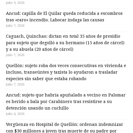
julio 9, 2026
Ancud: capilla de El Quilar queda reducida a escombros
tras «raro» incendio. Labocar indaga las causas
julio 7, 2026
Caguach, Quinchao: dictan en total 35 años de presidio
para sujeto que degolló a su hermano (15 años de cárcel)
y a su abuela (20 años de cárcel)
julio 7, 2026
Quellón: sujeto roba dos veces consecutivas en vivienda e
incluso, transeúntes y taxista lo ayudaron a trasladar
especies sin saber que estaba robando
julio 7, 2026
Ancud: sujeto que habría apuñalado a vecino en Palomar
es herido a bala por Carabinero tras resistirse a su
detención usando un cuchillo
julio 4, 2026
Vergüenza en Hospital de Quellón: ordenan indemnizar
con $30 millones a joven tras muerte de su padre por