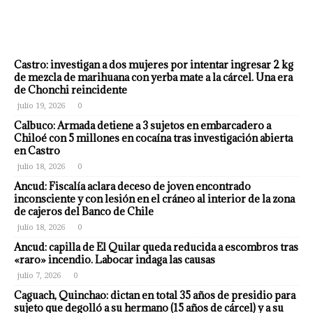
Castro: investigan a dos mujeres por intentar ingresar 2 kg
de mezcla de marihuana con yerba mate a la cárcel. Una era
de Chonchi reincidente
julio 19, 2026
0
Calbuco: Armada detiene a 3 sujetos en embarcadero a
Chiloé con 5 millones en cocaína tras investigación abierta
en Castro
julio 18, 2026
0
Ancud: Fiscalía aclara deceso de joven encontrado
inconsciente y con lesión en el cráneo al interior de la zona
de cajeros del Banco de Chile
julio 18, 2026
0
Ancud: capilla de El Quilar queda reducida a escombros tras
«raro» incendio. Labocar indaga las causas
julio 7, 2026
0
Caguach, Quinchao: dictan en total 35 años de presidio para
sujeto que degolló a su hermano (15 años de cárcel) y a su