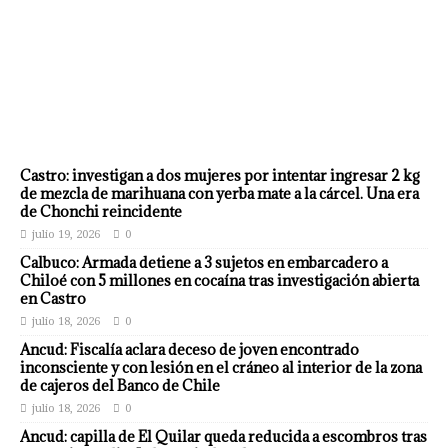
Castro: investigan a dos mujeres por intentar ingresar 2 kg
de mezcla de marihuana con yerba mate a la cárcel. Una era
de Chonchi reincidente
julio 19, 2026
0
Calbuco: Armada detiene a 3 sujetos en embarcadero a
Chiloé con 5 millones en cocaína tras investigación abierta
en Castro
julio 18, 2026
0
Ancud: Fiscalía aclara deceso de joven encontrado
inconsciente y con lesión en el cráneo al interior de la zona
de cajeros del Banco de Chile
julio 18, 2026
0
Ancud: capilla de El Quilar queda reducida a escombros tras