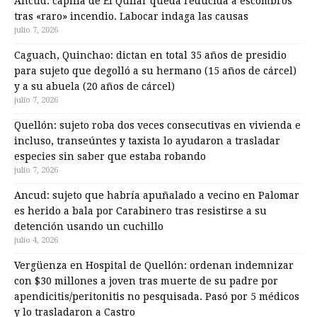
Ancud: capilla de El Quilar queda reducida a escombros
tras «raro» incendio. Labocar indaga las causas
julio 7, 2026
Caguach, Quinchao: dictan en total 35 años de presidio
para sujeto que degolló a su hermano (15 años de cárcel)
y a su abuela (20 años de cárcel)
julio 7, 2026
Quellón: sujeto roba dos veces consecutivas en vivienda e
incluso, transeúntes y taxista lo ayudaron a trasladar
especies sin saber que estaba robando
julio 7, 2026
Ancud: sujeto que habría apuñalado a vecino en Palomar
es herido a bala por Carabinero tras resistirse a su
detención usando un cuchillo
julio 4, 2026
Vergüenza en Hospital de Quellón: ordenan indemnizar
con $30 millones a joven tras muerte de su padre por
apendicitis/peritonitis no pesquisada. Pasó por 5 médicos
y lo trasladaron a Castro