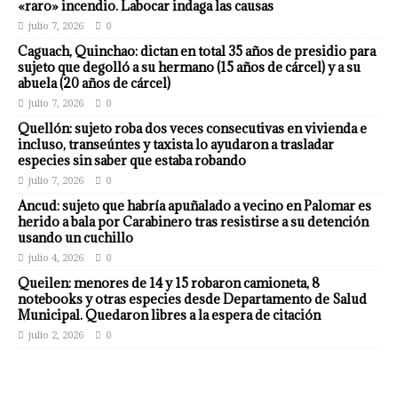
«raro» incendio. Labocar indaga las causas
julio 7, 2026
0
Caguach, Quinchao: dictan en total 35 años de presidio para
sujeto que degolló a su hermano (15 años de cárcel) y a su
abuela (20 años de cárcel)
julio 7, 2026
0
Quellón: sujeto roba dos veces consecutivas en vivienda e
incluso, transeúntes y taxista lo ayudaron a trasladar
especies sin saber que estaba robando
julio 7, 2026
0
Ancud: sujeto que habría apuñalado a vecino en Palomar es
herido a bala por Carabinero tras resistirse a su detención
usando un cuchillo
julio 4, 2026
0
Queilen: menores de 14 y 15 robaron camioneta, 8
notebooks y otras especies desde Departamento de Salud
Municipal. Quedaron libres a la espera de citación
julio 2, 2026
0