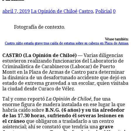
abril 7, 2019
La Opinión de Chiloé
Castro
,
Policial
0
Fotografía de contexto.
Véase también:
Castro: niño estaría grave tras caída de estatua sobre su cabeza en Plaza de Armas.
CASTRO (La Opinión de Chiloé) —
Varias diligencias
estuvieron realizando funcionarios del Laboratorio de
Criminalística de Carabineros (Labocar) de Puerto
Montt en la Plaza de Armas de Castro para determinar
la dinámica de un desafortunado accidente que dejó en
estado de extrema gravedad a un escolar, quien visitaba
la ciudad desde Curaco de Vélez.
Tal y como reportó
La Opinión de Chiloé
, fue una
enorme figura de madera instalada en ese lugar la que
habría caído sobre
B.N.G. (6 años) y su tía alrededor
de las 17.30 horas, sufriendo él severas lesiones en
el cráneo
que obligaron a trasladarlo a un centro
asistencial; ahí se constató que tendría una
grave