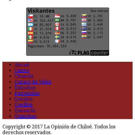
Ancud
Castro
Chonchi
Curaco de Vélez
Dalcahue
Puqueldón
Queilen
Quellón
Quemchi
Quinchao
Copyright © 2017 La Opinión de Chiloé. Todos los
derechos reservados.