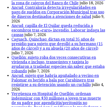
la zona de cajeros del Banco de Chile
julio 18, 2026
Ancud: Contraloría detecta irregularidades en
pago de sueldos en Corporación Municipal tras uso
de dineros destinados a atenciones de salud
julio 9,
2026
Ancud: capilla de El Quilar queda reducida a
escombros tras «raro» incendio. Labocar indaga las
causas
julio 7, 2026
Caguach, Quinchao: dictan en total 35 años de
presidio para sujeto que degolló a su hermano (15
años de cárcel) y a su abuela (20 años de cárcel)
julio 7, 2026
Quellón: sujeto roba dos veces consecutivas en
vivienda e incluso, transeúntes y taxista lo
ayudaron a trasladar especies sin saber que estaba
robando
julio 7, 2026
Ancud: sujeto que habría apuñalado a vecino en
Palomar es herido a bala por Carabinero tras
resistirse a su detención usando un cuchillo
julio 4,
2026
Vergüenza en Hospital de Quellón: ordenan
indemnizar con $30 millones a joven tras muerte
de su padre por apendicitis/peritonitis no