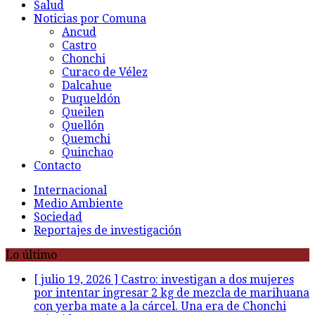
Salud
Noticias por Comuna
Ancud
Castro
Chonchi
Curaco de Vélez
Dalcahue
Puqueldón
Queilen
Quellón
Quemchi
Quinchao
Contacto
Internacional
Medio Ambiente
Sociedad
Reportajes de investigación
Lo último
[ julio 19, 2026 ]
Castro: investigan a dos mujeres
por intentar ingresar 2 kg de mezcla de marihuana
con yerba mate a la cárcel. Una era de Chonchi