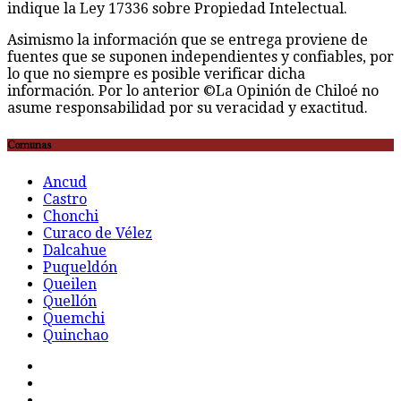
indique la Ley 17336 sobre Propiedad Intelectual.
Asimismo la información que se entrega proviene de
fuentes que se suponen independientes y confiables, por
lo que no siempre es posible verificar dicha
información. Por lo anterior ©La Opinión de Chiloé no
asume responsabilidad por su veracidad y exactitud.
Comunas
Ancud
Castro
Chonchi
Curaco de Vélez
Dalcahue
Puqueldón
Queilen
Quellón
Quemchi
Quinchao
F
t
G