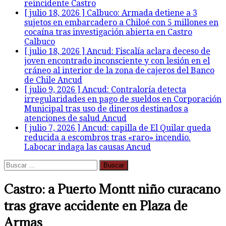
reincidente
Castro
[ julio 18, 2026 ]
Calbuco: Armada detiene a 3
sujetos en embarcadero a Chiloé con 5 millones en
cocaína tras investigación abierta en Castro
Calbuco
[ julio 18, 2026 ]
Ancud: Fiscalía aclara deceso de
joven encontrado inconsciente y con lesión en el
cráneo al interior de la zona de cajeros del Banco
de Chile
Ancud
[ julio 9, 2026 ]
Ancud: Contraloría detecta
irregularidades en pago de sueldos en Corporación
Municipal tras uso de dineros destinados a
atenciones de salud
Ancud
[ julio 7, 2026 ]
Ancud: capilla de El Quilar queda
reducida a escombros tras «raro» incendio.
Labocar indaga las causas
Ancud
Buscar:
Castro: a Puerto Montt niño curacano
tras grave accidente en Plaza de
Armas