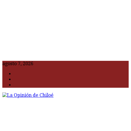
agosto 7, 2026
F
t
G