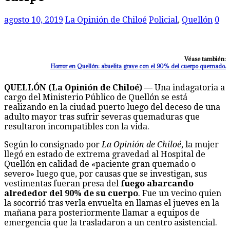
agosto 10, 2019
La Opinión de Chiloé
Policial
,
Quellón
0
Véase también:
Horror en Quellón: abuelita grave con el 90% del cuerpo quemado.
QUELLÓN (La Opinión de Chiloé) —
Una indagatoria a
cargo del Ministerio Público de Quellón se está
realizando en la ciudad puerto luego del deceso de una
adulto mayor tras sufrir severas quemaduras que
resultaron incompatibles con la vida.
Según lo consignado por
La Opinión de Chiloé
, la mujer
llegó en estado de extrema gravedad al Hospital de
Quellón en calidad de «paciente gran quemado o
severo» luego que, por causas que se investigan, sus
vestimentas fueran presa del
fuego abarcando
alrededor del 90% de su cuerpo
. Fue un vecino quien
la socorrió tras verla envuelta en llamas el jueves en la
mañana para posteriormente llamar a equipos de
emergencia que la trasladaron a un centro asistencial.