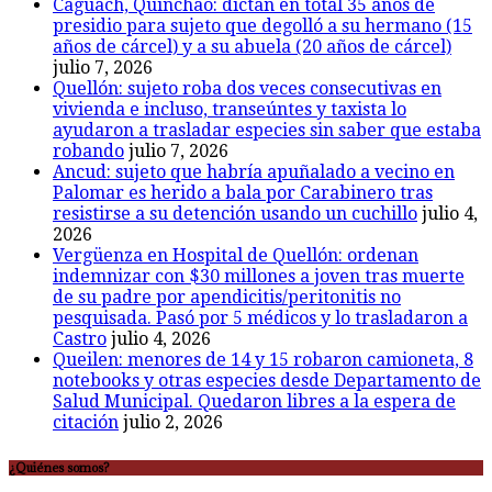
Caguach, Quinchao: dictan en total 35 años de
presidio para sujeto que degolló a su hermano (15
años de cárcel) y a su abuela (20 años de cárcel)
julio 7, 2026
Quellón: sujeto roba dos veces consecutivas en
vivienda e incluso, transeúntes y taxista lo
ayudaron a trasladar especies sin saber que estaba
robando
julio 7, 2026
Ancud: sujeto que habría apuñalado a vecino en
Palomar es herido a bala por Carabinero tras
resistirse a su detención usando un cuchillo
julio 4,
2026
Vergüenza en Hospital de Quellón: ordenan
indemnizar con $30 millones a joven tras muerte
de su padre por apendicitis/peritonitis no
pesquisada. Pasó por 5 médicos y lo trasladaron a
Castro
julio 4, 2026
Queilen: menores de 14 y 15 robaron camioneta, 8
notebooks y otras especies desde Departamento de
Salud Municipal. Quedaron libres a la espera de
citación
julio 2, 2026
¿Quiénes somos?