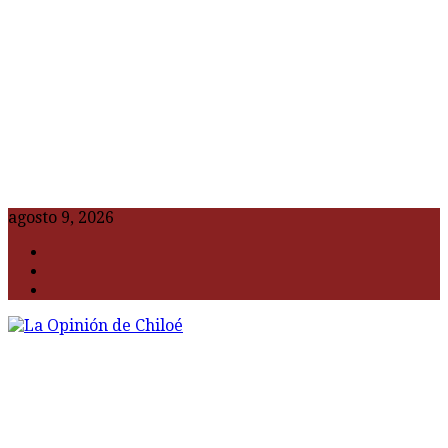
agosto 9, 2026
F
t
G