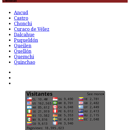
Comunas
Ancud
Castro
Chonchi
Curaco de Vélez
Dalcahue
Puqueldón
Queilen
Quellón
Quemchi
Quinchao
F
t
G