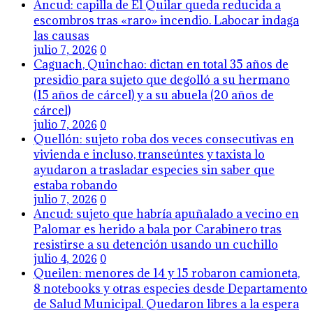
Ancud: capilla de El Quilar queda reducida a
escombros tras «raro» incendio. Labocar indaga
las causas
julio 7, 2026
0
Caguach, Quinchao: dictan en total 35 años de
presidio para sujeto que degolló a su hermano
(15 años de cárcel) y a su abuela (20 años de
cárcel)
julio 7, 2026
0
Quellón: sujeto roba dos veces consecutivas en
vivienda e incluso, transeúntes y taxista lo
ayudaron a trasladar especies sin saber que
estaba robando
julio 7, 2026
0
Ancud: sujeto que habría apuñalado a vecino en
Palomar es herido a bala por Carabinero tras
resistirse a su detención usando un cuchillo
julio 4, 2026
0
Queilen: menores de 14 y 15 robaron camioneta,
8 notebooks y otras especies desde Departamento
de Salud Municipal. Quedaron libres a la espera