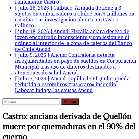
reincidente
Castro
[ julio 18, 2026 ]
Calbuco: Armada detiene a 3
sujetos en embarcadero a Chiloé con 5 millones en
cocaína tras investigación abierta en Castro
Calbuco
[ julio 18, 2026 ]
Ancud: Fiscalía aclara deceso de
joven encontrado inconsciente y con lesión en el
cráneo al interior de la zona de cajeros del Banco
de Chile
Ancud
[ julio 9, 2026 ]
Ancud: Contraloría detecta
irregularidades en pago de sueldos en Corporación
Municipal tras uso de dineros destinados a
atenciones de salud
Ancud
[ julio 7, 2026 ]
Ancud: capilla de El Quilar queda
reducida a escombros tras «raro» incendio.
Labocar indaga las causas
Ancud
Buscar:
Castro: anciana derivada de Quellón
muere por quemaduras en el 90% del
cuerpo