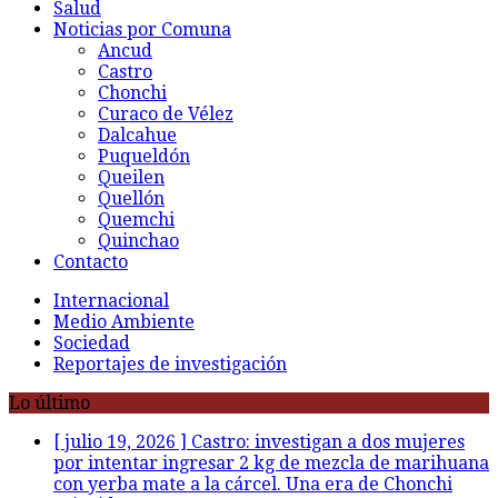
Salud
Noticias por Comuna
Ancud
Castro
Chonchi
Curaco de Vélez
Dalcahue
Puqueldón
Queilen
Quellón
Quemchi
Quinchao
Contacto
Internacional
Medio Ambiente
Sociedad
Reportajes de investigación
Lo último
[ julio 19, 2026 ]
Castro: investigan a dos mujeres
por intentar ingresar 2 kg de mezcla de marihuana
con yerba mate a la cárcel. Una era de Chonchi